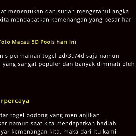
dapat menentukan dan sudah mengetahui angka
 kita mendapatkan kemenangan yang besar hari
Toto Macau 5D
Pools hari Ini
enis permainan togel 2d/3d/4d saja namun
 yang sangat populer dan banyak diminati oleh
erpercaya
dar togel bodong yang menjanjikan
ar namun saat kita mendapatkan hadiah
yar kemenangan kita. maka dari itu kami