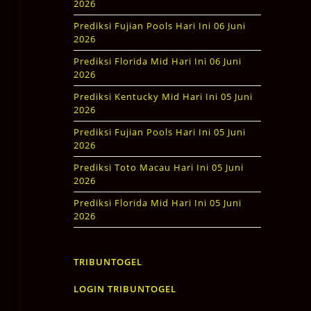
2026
Prediksi Fujian Pools Hari Ini 06 Juni
2026
Prediksi Florida Mid Hari Ini 06 Juni
2026
Prediksi Kentucky Mid Hari Ini 05 Juni
2026
Prediksi Fujian Pools Hari Ini 05 Juni
2026
Prediksi Toto Macau Hari Ini 05 Juni
2026
Prediksi Florida Mid Hari Ini 05 Juni
2026
TRIBUNTOGEL
LOGIN TRIBUNTOGEL