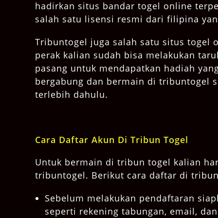
hadirkan situs bandar togel online te
salah satu lisensi resmi dari filipina y
Tribuntogel juga salah satu situs togel
perak kalian sudah bisa melakukan taruh
pasang untuk mendapatkan hadiah yang be
bergabung dan bermain di tribuntogel s
terlebih dahulu.
Cara Daftar Akun Di Tribun Togel
Untuk bermain di tribun togel kalian ha
tribuntogel. Berikut cara daftar di tribun
Sebelum melakukan pendaftaran siapk
seperti rekening tabungan, email, d