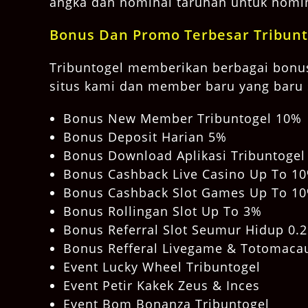
angka dan nominal taruhan untuk nomin
Bonus Dan Promo Terbesar Tribunt
Tribuntogel memberikan berbagai bonus
situs kami dan member baru yang baru s
Bonus New Member Tribuntogel 10%
Bonus Deposit Harian 5%
Bonus Download Aplikasi Tribuntogel
Bonus Cashback Live Casino Up To 1
Bonus Cashback Slot Games Up To 1
Bonus Rollingan Slot Up To 3%
Bonus Referral Slot Seumur Hidup 0.
Bonus Refferal Livegame & Totomaca
Event Lucky Wheel Tribuntogel
Event Petir Kakek Zeus & Inces
Event Bom Bonanza Tribuntogel