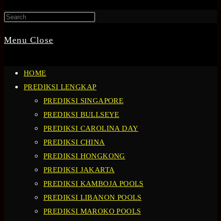
Press
website
Escape
Menu
Close
to
search
close
the
HOME
search
PREDIKSI LENGKAP
panel.
PREDIKSI SINGAPORE
PREDIKSI BULLSEYE
PREDIKSI CAROLINA DAY
PREDIKSI CHINA
PREDIKSI HONGKONG
PREDIKSI JAKARTA
PREDIKSI KAMBOJA POOLS
PREDIKSI LIBANON POOLS
PREDIKSI MAROKO POOLS