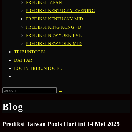
PREDIKSI JAPAN
PREDIKSI KENTUCKY EVENING
PREDIKSI KENTUCKY MID
PREDIKSI KING KONG 4D
PREDIKSI NEWYORK EVE
PREDIKSI NEWYORK MID
TRIBUNTOGEL
DAFTAR
LOGIN TRIBUNTOGEL
Toggle
website
Search
search
this
Blog
website
Prediksi Taiwan Pools Hari ini 14 Mei 2025