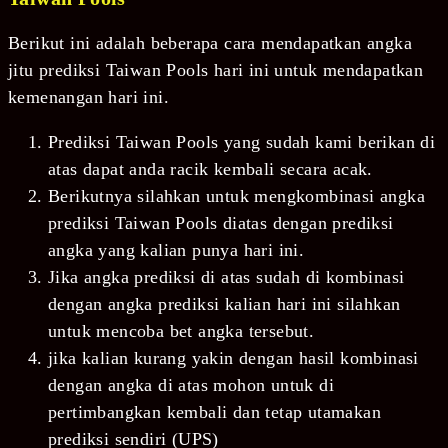
Berikut ini adalah beberapa cara mendapatkan angka
jitu
prediksi
Taiwan Pools
hari ini untuk mendapatkan
kemenangan hari ini.
Prediksi
Taiwan Pools
yang sudah kami berikan di
atas dapat anda racik kembali secara acak.
Berikutnya silahkan untuk mengkombinasi angka
prediksi
Taiwan Pools
diatas dengan prediksi
angka yang kalian punya hari ini.
Jika angka prediksi di atas sudah di kombinasi
dengan angka prediksi kalian hari ini silahkan
untuk mencoba bet angka tersebut.
jika kalian kurang yakin dengan hasil kombinasi
dengan angka di atas mohon untuk di
pertimbangkan kembali dan tetap utamakan
prediksi sendiri (UPS)