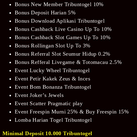
Bonus New Member Tribuntogel 10%
Bonus Deposit Harian 5%
Bonus Download Aplikasi Tribuntogel
Bonus Cashback Live Casino Up To 10%
Bonus Cashback Slot Games Up To 10%
Bonus Rollingan Slot Up To 3%
Bonus Referral Slot Seumur Hidup 0.2%
Bonus Refferal Livegame & Totomacau 2.5%
Event Lucky Wheel Tribuntogel
Event Petir Kakek Zeus & Inces
Event Bom Bonanza Tribuntogel
Event Joker’s Jewels
Event Scatter Pragmatic play
Event Freespin Murni 25% & Buy Freespin 15%
Lomba Harian Togel Tribuntogel
Minimal Deposit 10.000 Tribuntogel