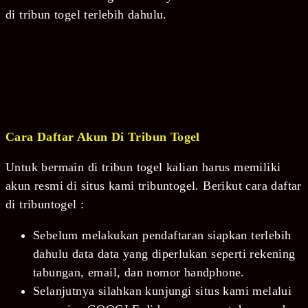
di tribun togel terlebih dahulu.
Cara Daftar Akun Di Tribun Togel
Untuk bermain di tribun togel kalian harus memiliki
akun resmi di situs kami tribuntogel. Berikut cara daftar
di tribuntogel :
Sebelum melakukan pendaftaran siapkan terlebih
dahulu data data yang diperlukan seperti rekening
tabungan, email, dan nomor handphone.
Selanjutnya silahkan kunjungi situs kami melalui