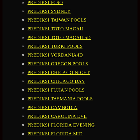
PREDIKSI PCSO
PREDIKSI SYDNEY
PREDIKSI TAIWAN POOLS
PREDIKSI TOTO MACAU
PREDIKSI TOTO MACAU 5D
PREDIKSI TURKI POOLS
PREDIKSI YORDANIA4D
PREDIKSI OREGON POOLS
PREDIKSI CHICAGO NIGHT
PREDIKSI CHICAGO DAY
PREDIKSI FUJIAN POOLS
PREDIKSI TASMANIA POOLS
PREDIKSI CAMBODIA
PREDIKSI CAROLINA EVE
PREDIKSI FLORIDA EVENING
PREDIKSI FLORIDA MID