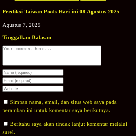
Prediksi Taiwan Pools Hari ini 08 Agustus 2025
Agustus 7, 2025
Tinggalkan Balasan
Comment
Enter
your
Enter
name
your
Enter
or
email
your
Simpan nama, email, dan situs web saya pada
username
address
website
peramban ini untuk komentar saya berikutnya.
to
to
URL
comment
comment
(optional)
Beritahu saya akan tindak lanjut komentar melalui
surel.