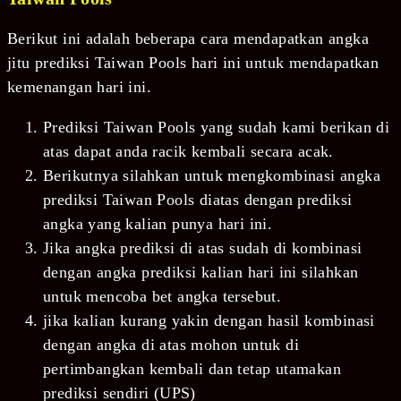
Berikut ini adalah beberapa cara mendapatkan angka
jitu
prediksi
Taiwan Pools
hari ini untuk mendapatkan
kemenangan hari ini.
Prediksi
Taiwan Pools
yang sudah kami berikan di
atas dapat anda racik kembali secara acak.
Berikutnya silahkan untuk mengkombinasi angka
prediksi
Taiwan Pools
diatas dengan prediksi
angka yang kalian punya hari ini.
Jika angka prediksi di atas sudah di kombinasi
dengan angka prediksi kalian hari ini silahkan
untuk mencoba bet angka tersebut.
jika kalian kurang yakin dengan hasil kombinasi
dengan angka di atas mohon untuk di
pertimbangkan kembali dan tetap utamakan
prediksi sendiri (UPS)