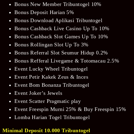
Bonus New Member Tribuntogel 10%
Bonus Deposit Harian 5%
Bonus Download Aplikasi Tribuntogel
Bonus Cashback Live Casino Up To 10%
Bonus Cashback Slot Games Up To 10%
Bonus Rollingan Slot Up To 3%
Bonus Referral Slot Seumur Hidup 0.2%
Bonus Refferal Livegame & Totomacau 2.5%
Event Lucky Wheel Tribuntogel
Event Petir Kakek Zeus & Inces
Event Bom Bonanza Tribuntogel
Event Joker’s Jewels
Event Scatter Pragmatic play
Event Freespin Murni 25% & Buy Freespin 15%
Lomba Harian Togel Tribuntogel
Minimal Deposit 10.000 Tribuntogel