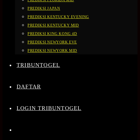
PREDIKSI FLORIDA MID
PREDIKSI JAPAN
PREDIKSI KENTUCKY EVENING
PREDIKSI KENTUCKY MID
PREDIKSI KING KONG 4D
PREDIKSI NEWYORK EVE
PREDIKSI NEWYORK MID
TRIBUNTOGEL
DAFTAR
LOGIN TRIBUNTOGEL
Toggle