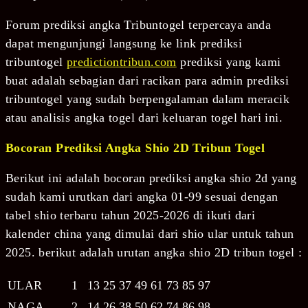
Forum prediksi angka Tribuntogel terpercaya anda
dapat mengunjungi langsung ke link prediksi
tribuntogel
predictiontribun.com
prediksi yang kami
buat adalah sebagian dari racikan para admin prediksi
tribuntogel yang sudah berpengalaman dalam meracik
atau analisis angka togel dari keluaran togel hari ini.
Bocoran Prediksi Angka Shio 2D Tribun Togel
Berikut ini adalah bocoran prediksi angka shio 2d yang
sudah kami urutkan dari angka 01-99 sesuai dengan
tabel shio terbaru tahun 2025-2026 di ikuti dari
kalender china yang dimulai dari shio ular untuk tahun
2025. berikut adalah urutan angka shio 2D tribun togel :
ULAR
1
13
25
37
49
61
73
85
97
NAGA
2
14
26
38
50
62
74
86
98