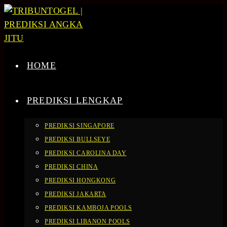
Skip
to
content
HOME
PREDIKSI LENGKAP
PREDIKSI SINGAPORE
PREDIKSI BULLSEYE
PREDIKSI CAROLINA DAY
PREDIKSI CHINA
PREDIKSI HONGKONG
PREDIKSI JAKARTA
PREDIKSI KAMBOJA POOLS
PREDIKSI LIBANON POOLS