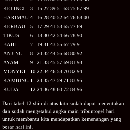
KELINCI
3
15
27
39
51
63
75
87
99
HARIMAU
4
16
28
40
52
64
76
88
00
KERBAU
5
17
29
41
53
65
77
89
TIKUS
6
18
30
42
54
66
78
90
BABI
7
19
31
43
55
67
79
91
ANJING
8
20
32
44
56
68
80
92
AYAM
9
21
33
45
57
69
81
93
MONYET
10
22
34
46
58
70
82
94
KAMBING
11
23
35
47
59
71
83
95
KUDA
12
24
36
48
60
72
84
96
Dari tabel 12 shio di atas kita sudah dapat menentukan
dan sudah mengetahui angka main tribuntogel hari
untuk membantu kita mendapatkan kemenangan yang
besar hari ini.