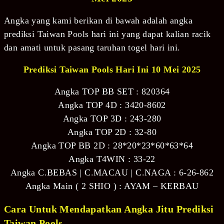
Angka yang kami berikan di bawah adalah angka
prediksi Taiwan Pools hari ini yang dapat kalian racik
dan amati untuk pasang taruhan togel hari ini.
Prediksi Taiwan Pools Hari Ini 10 Mei 2025
Angka TOP BB SET : 820364
Angka TOP 4D : 3420-8602
Angka TOP 3D : 243-280
Angka TOP 2D : 32-80
Angka TOP BB 2D : 28*20*23*60*63*64
Angka T4WIN : 33-22
Angka C.BEBAS | C.MACAU | C.NAGA : 6-26-862
Angka Main ( 2 SHIO ) : AYAM – KERBAU
Cara Untuk Mendapatkan Angka Jitu Prediksi
Taiwan Pools