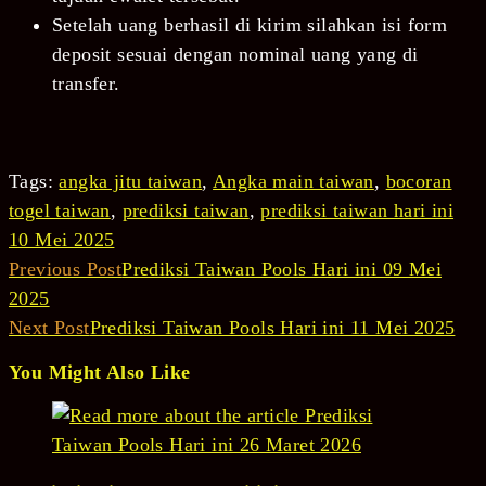
Setelah uang berhasil di kirim silahkan isi form
deposit sesuai dengan nominal uang yang di
transfer.
Tags
:
angka jitu taiwan
,
Angka main taiwan
,
bocoran
togel taiwan
,
prediksi taiwan
,
prediksi taiwan hari ini
10 Mei 2025
Read
Previous Post
Prediksi Taiwan Pools Hari ini 09 Mei
more
2025
Next Post
Prediksi Taiwan Pools Hari ini 11 Mei 2025
articles
You Might Also Like