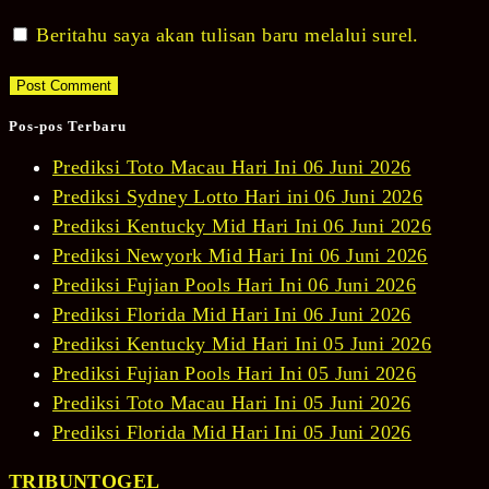
Beritahu saya akan tulisan baru melalui surel.
Pos-pos Terbaru
Prediksi Toto Macau Hari Ini 06 Juni 2026
Prediksi Sydney Lotto Hari ini 06 Juni 2026
Prediksi Kentucky Mid Hari Ini 06 Juni 2026
Prediksi Newyork Mid Hari Ini 06 Juni 2026
Prediksi Fujian Pools Hari Ini 06 Juni 2026
Prediksi Florida Mid Hari Ini 06 Juni 2026
Prediksi Kentucky Mid Hari Ini 05 Juni 2026
Prediksi Fujian Pools Hari Ini 05 Juni 2026
Prediksi Toto Macau Hari Ini 05 Juni 2026
Prediksi Florida Mid Hari Ini 05 Juni 2026
TRIBUNTOGEL