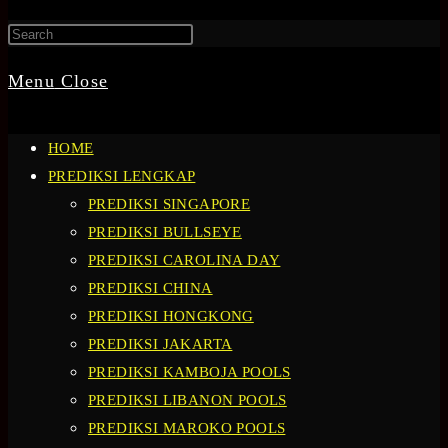
Press
website
Escape
Menu
Close
to
search
close
the
HOME
search
PREDIKSI LENGKAP
panel.
PREDIKSI SINGAPORE
PREDIKSI BULLSEYE
PREDIKSI CAROLINA DAY
PREDIKSI CHINA
PREDIKSI HONGKONG
PREDIKSI JAKARTA
PREDIKSI KAMBOJA POOLS
PREDIKSI LIBANON POOLS
PREDIKSI MAROKO POOLS