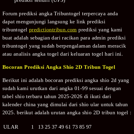
Forum prediksi angka Tribuntogel terpercaya anda
dapat mengunjungi langsung ke link prediksi
tribuntogel
predictiontribun.com
prediksi yang kami
buat adalah sebagian dari racikan para admin prediksi
tribuntogel yang sudah berpengalaman dalam meracik
atau analisis angka togel dari keluaran togel hari ini.
Bocoran Prediksi Angka Shio 2D Tribun Togel
Berikut ini adalah bocoran prediksi angka shio 2d yang
sudah kami urutkan dari angka 01-99 sesuai dengan
tabel shio terbaru tahun 2025-2026 di ikuti dari
kalender china yang dimulai dari shio ular untuk tahun
2025. berikut adalah urutan angka shio 2D tribun togel :
ULAR
1
13
25
37
49
61
73
85
97