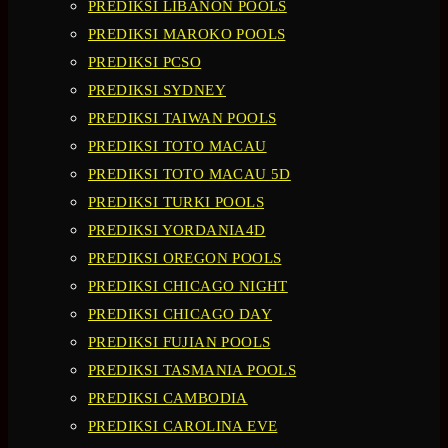
PREDIKSI LIBANON POOLS
PREDIKSI MAROKO POOLS
PREDIKSI PCSO
PREDIKSI SYDNEY
PREDIKSI TAIWAN POOLS
PREDIKSI TOTO MACAU
PREDIKSI TOTO MACAU 5D
PREDIKSI TURKI POOLS
PREDIKSI YORDANIA4D
PREDIKSI OREGON POOLS
PREDIKSI CHICAGO NIGHT
PREDIKSI CHICAGO DAY
PREDIKSI FUJIAN POOLS
PREDIKSI TASMANIA POOLS
PREDIKSI CAMBODIA
PREDIKSI CAROLINA EVE