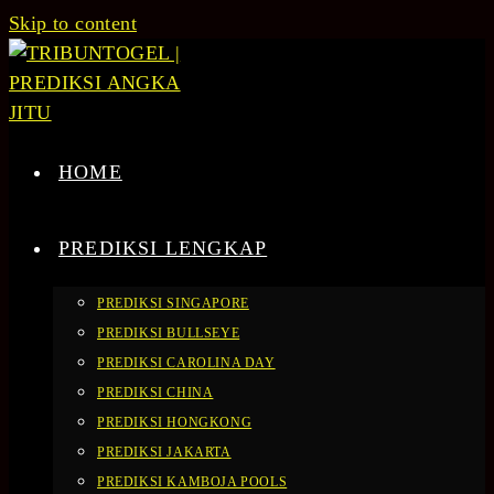
Skip to content
HOME
PREDIKSI LENGKAP
PREDIKSI SINGAPORE
PREDIKSI BULLSEYE
PREDIKSI CAROLINA DAY
PREDIKSI CHINA
PREDIKSI HONGKONG
PREDIKSI JAKARTA
PREDIKSI KAMBOJA POOLS