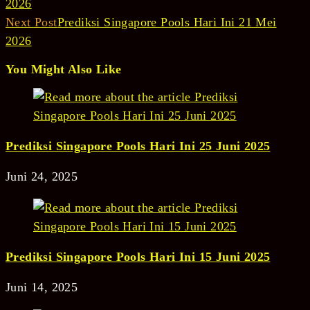
2026
Next Post
Prediksi Singapore Pools Hari Ini 21 Mei
2026
You Might Also Like
Prediksi Singapore Pools Hari Ini 25 Juni 2025
Juni 24, 2025
Prediksi Singapore Pools Hari Ini 15 Juni 2025
Juni 14, 2025