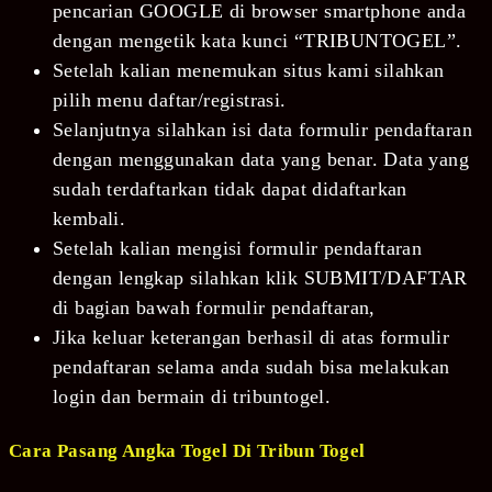
pencarian GOOGLE di browser smartphone anda
dengan mengetik kata kunci “TRIBUNTOGEL”.
Setelah kalian menemukan situs kami silahkan
pilih menu daftar/registrasi.
Selanjutnya silahkan isi data formulir pendaftaran
dengan menggunakan data yang benar. Data yang
sudah terdaftarkan tidak dapat didaftarkan
kembali.
Setelah kalian mengisi formulir pendaftaran
dengan lengkap silahkan klik SUBMIT/DAFTAR
di bagian bawah formulir pendaftaran,
Jika keluar keterangan berhasil di atas formulir
pendaftaran selama anda sudah bisa melakukan
login dan bermain di tribuntogel.
Cara Pasang Angka Togel Di Tribun Togel