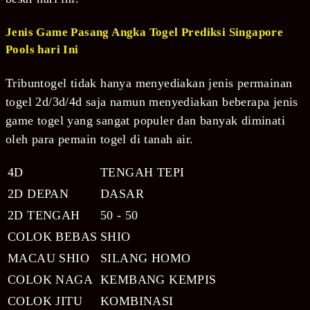
Jenis Game Pasang Angka Togel Prediksi
Singapore
Pools
hari Ini
Tribuntogel tidak hanya menyediakan jenis permainan
togel 2d/3d/4d saja namun menyediakan beberapa jenis
game togel yang sangat populer dan banyak diminati
oleh para pemain togel di tanah air.
4D
TENGAH TEPI
2D DEPAN
DASAR
2D TENGAH
50 - 50
COLOK BEBAS
SHIO
MACAU SHIO
SILANG HOMO
COLOK NAGA
KEMBANG KEMPIS
COLOK JITU
KOMBINASI