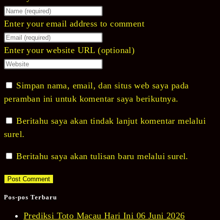
Enter your email address to comment
Enter your website URL (optional)
Simpan nama, email, dan situs web saya pada
peramban ini untuk komentar saya berikutnya.
Beritahu saya akan tindak lanjut komentar melalui
surel.
Beritahu saya akan tulisan baru melalui surel.
Pos-pos Terbaru
Prediksi Toto Macau Hari Ini 06 Juni 2026