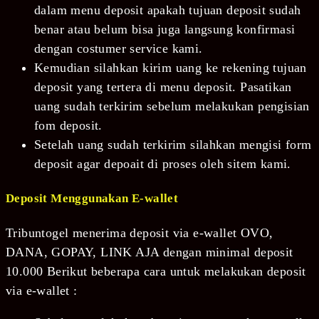
dalam menu deposit apakah tujuan deposit sudah
benar atau belum bisa juga langsung konfirmasi
dengan costumer service kami.
Kemudian silahkan kirim uang ke rekening tujuan
deposit yang tertera di menu deposit. Pasatikan
uang sudah terkirim sebelum melakukan pengisian
fom deposit.
Setelah uang sudah terkirim silahkan mengisi form
deposit agar depoait di proses oleh sitem kami.
Deposit Menggunakan E-wallet
Tribuntogel menerima deposit via e-wallet OVO,
DANA, GOPAY, LINK AJA dengan minimal deposit
10.000 Berikut beberapa cara untuk melakukan deposit
via e-wallet :