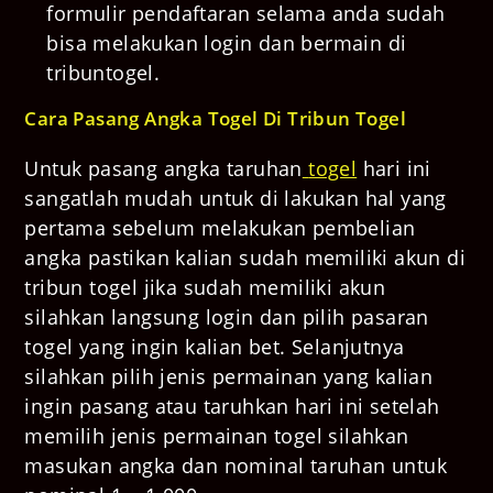
formulir pendaftaran selama anda sudah
bisa melakukan login dan bermain di
tribuntogel.
Cara Pasang Angka Togel Di Tribun Togel
Untuk pasang angka taruhan
togel
hari ini
sangatlah mudah untuk di lakukan hal yang
pertama sebelum melakukan pembelian
angka pastikan kalian sudah memiliki akun di
tribun togel jika sudah memiliki akun
silahkan langsung login dan pilih pasaran
togel yang ingin kalian bet. Selanjutnya
silahkan pilih jenis permainan yang kalian
ingin pasang atau taruhkan hari ini setelah
memilih jenis permainan togel silahkan
masukan angka dan nominal taruhan untuk