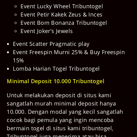
Event Lucky Wheel Tribuntogel
Event Petir Kakek Zeus & Inces
Event Bom Bonanza Tribuntogel
Event Joker’s Jewels
Event Scatter Pragmatic play
Event Freespin Murni 25% & Buy Freespin
15%
Lomba Harian Togel Tribuntogel
Minimal Deposit 10.000 Tribuntogel
Untuk melakukan deposit di situs kami
sangatlah murah minimal deposit hanya
10.000. Dengan modal yang kecil sangatlah
cocok bagi pemula yang ingin mencoba
bermain togel di situs kami tribuntogel,
Tribuntogel juga menerima atau bisa