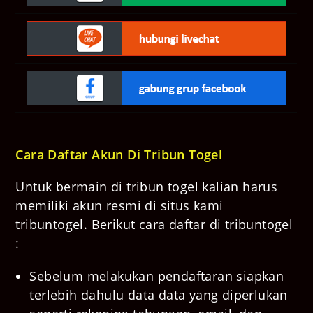
Cara Daftar Akun Di Tribun Togel
Untuk bermain di tribun togel kalian harus
memiliki akun resmi di situs kami
tribuntogel. Berikut cara daftar di tribuntogel
:
Sebelum melakukan pendaftaran siapkan
terlebih dahulu data data yang diperlukan