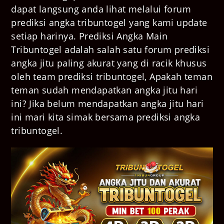
dapat langsung anda lihat melalui forum
prediksi angka tribuntogel yang kami update
setiap harinya. Prediksi Angka Main
Tribuntogel adalah salah satu forum prediksi
angka jitu paling akurat yang di racik khusus
oleh team prediksi tribuntogel, Apakah teman
teman sudah mendapatkan angka jitu hari
ini? Jika belum mendapatkan angka jitu hari
ini mari kita simak bersama prediksi angka
tribuntogel.