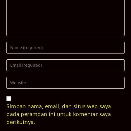
Enter
your
name
Enter
or
your
username
email
to
Enter
address
comment
your
to
website
comment
URL
(optional)
Simpan nama, email, dan situs web saya
pada peramban ini untuk komentar saya
berikutnya.