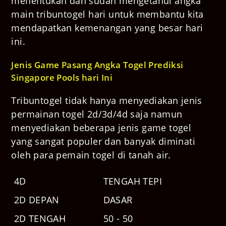
menentukan dan sudah mengetahui angka
main tribuntogel hari untuk membantu kita
mendapatkan kemenangan yang besar hari
ini.
Jenis Game Pasang Angka Togel Prediksi
Singapore Pools
hari Ini
Tribuntogel tidak hanya menyediakan jenis
permainan togel 2d/3d/4d saja namun
menyediakan beberapa jenis game togel
yang sangat populer dan banyak diminati
oleh para pemain togel di tanah air.
4D
TENGAH TEPI
2D DEPAN
DASAR
2D TENGAH
50 - 50