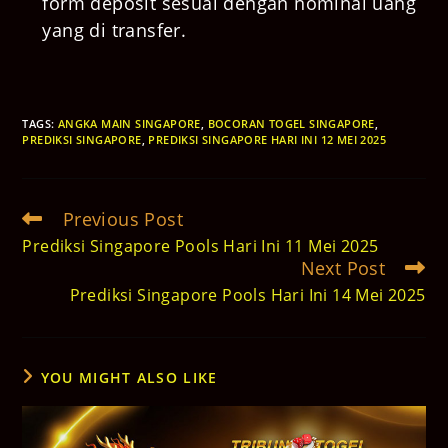
form deposit sesuai dengan nominal uang
yang di transfer.
TAGS
:
ANGKA MAIN SINGAPORE
,
BOCORAN TOGEL SINGAPORE
,
PREDIKSI SINGAPORE
,
PREDIKSI SINGAPORE HARI INI 12 MEI 2025
Previous Post
Read
more
Prediksi Singapore Pools Hari Ini 11 Mei 2025
articles
Next Post
Prediksi Singapore Pools Hari Ini 14 Mei 2025
YOU MIGHT ALSO LIKE