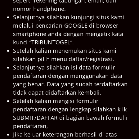
seperti rekening tabungan, email, dan
nomor handphone.
Selanjutnya silahkan kunjungi situs kami
melalui pencarian GOOGLE di browser
smartphone anda dengan mengetik kata
kunci “TRIBUNTOGEL”.
Setelah kalian menemukan situs kami
silahkan pilih menu daftar/registrasi.
Selanjutnya silahkan isi data formulir
pendaftaran dengan menggunakan data
yang benar. Data yang sudah terdaftarkan
tidak dapat didaftarkan kembali.
Setelah kalian mengisi formulir
pendaftaran dengan lengkap silahkan klik
SUBMIT/DAFTAR di bagian bawah formulir
pendaftaran,
Jika keluar keterangan berhasil di atas