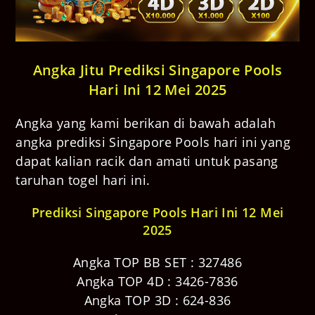
Angka Jitu Prediksi Singapore Pools
Hari Ini 12 Mei 2025
Angka yang kami berikan di bawah adalah
angka prediksi Singapore Pools hari ini yang
dapat kalian racik dan amati untuk pasang
taruhan togel hari ini.
Prediksi Singapore Pools Hari Ini 12 Mei
2025
Angka TOP BB SET : 327486
Angka TOP 4D : 3426-7836
Angka TOP 3D : 624-836