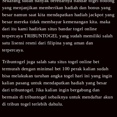
Sekarang sudah banyak beredarnya bandar togel bodong
yang menjanjikan memberikan hadiah dan bonus yang
besar namun saat kita mendapatkan hadiah jackpot yang
besar mereka tidak membayar kemenangan kita. maka
dari itu kami hadirkan situs bandar togel online
terpercaya TRIBUNTOGEL yang sudah memiliki salah
satu lisensi resmi dari filipina yang aman dan
terpercaya.
Tribuntogel juga salah satu situs togel online bet
termurah dengan minimal bet 100 perak kalian sudah
bisa melakukan taruhan angka togel hari ini yang ingin
kalian pasang untuk mendapatkan hadiah yang besar
dari tribuntogel. Jika kalian ingin bergabung dan
bermain di tribuntogel sebaiknya untuk mendaftar akun
di tribun togel terlebih dahulu.