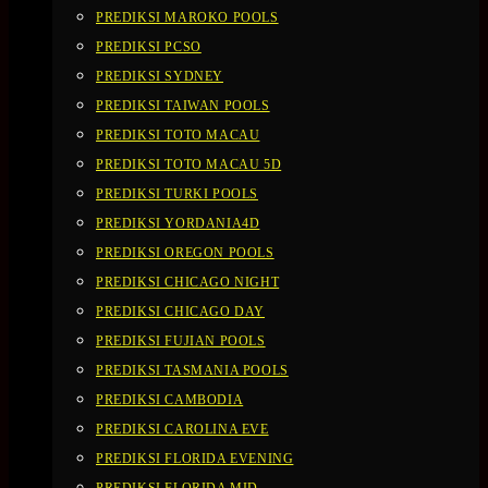
PREDIKSI MAROKO POOLS
PREDIKSI PCSO
PREDIKSI SYDNEY
PREDIKSI TAIWAN POOLS
PREDIKSI TOTO MACAU
PREDIKSI TOTO MACAU 5D
PREDIKSI TURKI POOLS
PREDIKSI YORDANIA4D
PREDIKSI OREGON POOLS
PREDIKSI CHICAGO NIGHT
PREDIKSI CHICAGO DAY
PREDIKSI FUJIAN POOLS
PREDIKSI TASMANIA POOLS
PREDIKSI CAMBODIA
PREDIKSI CAROLINA EVE
PREDIKSI FLORIDA EVENING