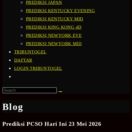
PREDIKSI JAPAN
PREDIKSI KENTUCKY EVENING
PREDIKSI KENTUCKY MID
PREDIKSI KING KONG 4D
PREDIKSI NEWYORK EVE
PREDIKSI NEWYORK MID
TRIBUNTOGEL
DAFTAR
LOGIN TRIBUNTOGEL
Toggle
website
Search
search
this
Blog
website
Prediksi PCSO Hari Ini 23 Mei 2026