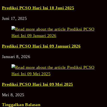
Prediksi PCSO Hari Ini 18 Juni 2025
Juni 17, 2025
Prediksi PCSO Hari Ini 09 Januari 2026
Januari 8, 2026
Prediksi PCSO Hari Ini 09 Mei 2025
Mei 8, 2025
Tinggalkan Balasan