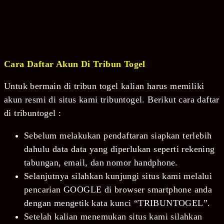
Cara Daftar Akun Di Tribun Togel
Untuk bermain di tribun togel kalian harus memiliki
akun resmi di situs kami tribuntogel. Berikut cara daftar
di tribuntogel :
Sebelum melakukan pendaftaran siapkan terlebih
dahulu data data yang diperlukan seperti rekening
tabungan, email, dan nomor handphone.
Selanjutnya silahkan kunjungi situs kami melalui
pencarian GOOGLE di browser smartphone anda
dengan mengetik kata kunci “TRIBUNTOGEL”.
Setelah kalian menemukan situs kami silahkan