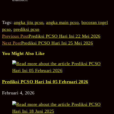
Tags
:
angka jitu pcso
,
angka main pcso
,
bocoran togel
pcso
,
prediksi pcso
Read
Previous Post
Prediksi PCSO Hari Ini 22 Mei 2026
more
Next Post
Prediksi PCSO Hari Ini 25 Mei 2026
articles
You Might Also Like
Prediksi PCSO Hari Ini 05 Februari 2026
Februari 4, 2026