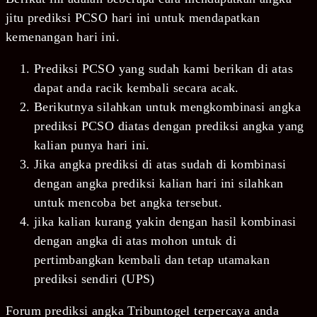
jitu
prediksi
PCSO
hari ini untuk mendapatkan
kemenangan hari ini.
Prediksi
PCSO
yang sudah kami berikan di atas
dapat anda racik kembali secara acak.
Berikutnya silahkan untuk mengkombinasi angka
prediksi
PCSO
diatas dengan prediksi angka yang
kalian punya hari ini.
Jika angka prediksi di atas sudah di kombinasi
dengan angka prediksi kalian hari ini silahkan
untuk mencoba bet angka tersebut.
jika kalian kurang yakin dengan hasil kombinasi
dengan angka di atas mohon untuk di
pertimbangkan kembali dan tetap utamakan
prediksi sendiri (UPS)
Forum prediksi angka Tribuntogel terpercaya anda