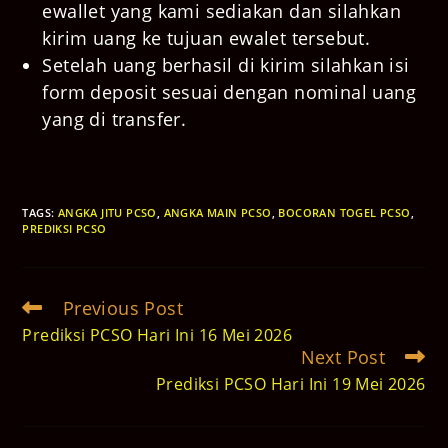
ewallet yang kami sediakan dan silahkan
kirim uang ke tujuan ewalet tersebut.
Setelah uang berhasil di kirim silahkan isi
form deposit sesuai dengan nominal uang
yang di transfer.
TAGS
:
ANGKA JITU PCSO
,
ANGKA MAIN PCSO
,
BOCORAN TOGEL PCSO
,
PREDIKSI PCSO
Previous Post
Read
more
Prediksi PCSO Hari Ini 16 Mei 2026
articles
Next Post
Prediksi PCSO Hari Ini 19 Mei 2026