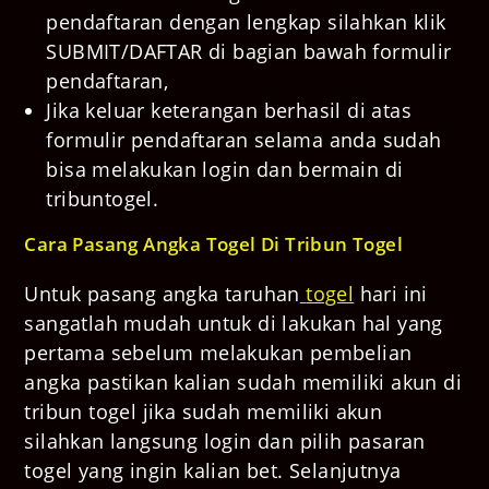
pendaftaran dengan lengkap silahkan klik
SUBMIT/DAFTAR di bagian bawah formulir
pendaftaran,
Jika keluar keterangan berhasil di atas
formulir pendaftaran selama anda sudah
bisa melakukan login dan bermain di
tribuntogel.
Cara Pasang Angka Togel Di Tribun Togel
Untuk pasang angka taruhan
togel
hari ini
sangatlah mudah untuk di lakukan hal yang
pertama sebelum melakukan pembelian
angka pastikan kalian sudah memiliki akun di
tribun togel jika sudah memiliki akun
silahkan langsung login dan pilih pasaran
togel yang ingin kalian bet. Selanjutnya