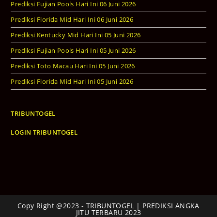
Prediksi Fujian Pools Hari Ini 06 Juni 2026
Prediksi Florida Mid Hari Ini 06 Juni 2026
Prediksi Kentucky Mid Hari Ini 05 Juni 2026
Prediksi Fujian Pools Hari Ini 05 Juni 2026
Prediksi Toto Macau Hari Ini 05 Juni 2026
Prediksi Florida Mid Hari Ini 05 Juni 2026
TRIBUNTOGEL
LOGIN TRIBUNTOGEL
Copy Right @2023 - TRIBUNTOGEL | PREDIKSI ANGKA
JITU TERBARU 2023