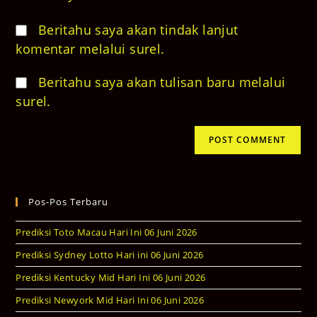
Beritahu saya akan tindak lanjut
komentar melalui surel.
Beritahu saya akan tulisan baru melalui
surel.
Pos-Pos Terbaru
Prediksi Toto Macau Hari Ini 06 Juni 2026
Prediksi Sydney Lotto Hari ini 06 Juni 2026
Prediksi Kentucky Mid Hari Ini 06 Juni 2026
Prediksi Newyork Mid Hari Ini 06 Juni 2026