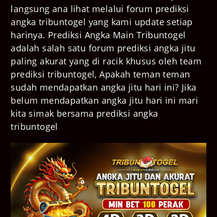
langsung ana lihat melalui forum prediksi
angka tribuntogel yang kami update setiap
harinya. Prediksi Angka Main Tribuntogel
adalah salah satu forum prediksi angka jitu
paling akurat yang di racik khusus oleh team
prediksi tribuntogel, Apakah teman teman
sudah mendapatkan angka jitu hari ini? Jika
belum mendapatkan angka jitu hari ini mari
kita simak bersama prediksi angka
tribuntogel