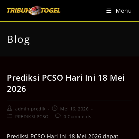
Skip
to
Menu
content
Blog
Prediksi PCSO Hari Ini 18 Mei
2026
Post
Post
admin predik
Mei 16, 2026
author:
published:
Post
Post
PREDIKSI PCSO
0 Comments
category:
comments:
Prediksi PCSO Hari Ini 18 Mei 2026 dapat