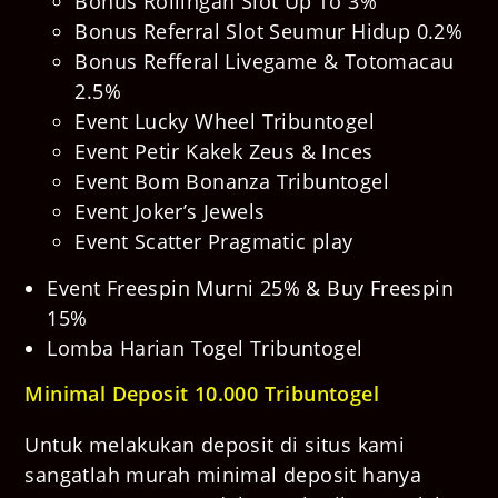
Bonus Rollingan Slot Up To 3%
Bonus Referral Slot Seumur Hidup 0.2%
Bonus Refferal Livegame & Totomacau
2.5%
Event Lucky Wheel Tribuntogel
Event Petir Kakek Zeus & Inces
Event Bom Bonanza Tribuntogel
Event Joker’s Jewels
Event Scatter Pragmatic play
Event Freespin Murni 25% & Buy Freespin
15%
Lomba Harian Togel Tribuntogel
Minimal Deposit 10.000 Tribuntogel
Untuk melakukan deposit di situs kami
sangatlah murah minimal deposit hanya