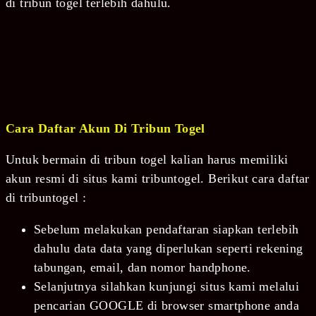
di tribun togel terlebih dahulu.
Cara Daftar Akun Di Tribun Togel
Untuk bermain di tribun togel kalian harus memiliki
akun resmi di situs kami tribuntogel. Berikut cara daftar
di tribuntogel :
Sebelum melakukan pendaftaran siapkan terlebih
dahulu data data yang diperlukan seperti rekening
tabungan, email, dan nomor handphone.
Selanjutnya silahkan kunjungi situs kami melalui
pencarian GOOGLE di browser smartphone anda