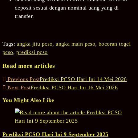
deposit sesuai dengan nominal uang yang di
transfer.
Tags
:
angka jitu pcso
,
angka main pcso
,
bocoran togel
pcso
,
prediksi pcso
Read more articles
Previous Post
Prediksi PCSO Hari Ini 14 Mei 2026
Next Post
Prediksi PCSO Hari Ini 16 Mei 2026
You Might Also Like
Prediksi PCSO Hari Ini 9 September 2025