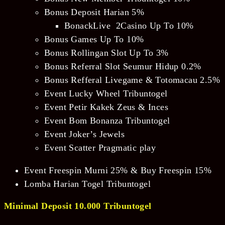
Bonus Deposit Harian 5%
BonackLive 2Casino Up To 10%
Bonus Games Up To 10%
Bonus Rollingan Slot Up To 3%
Bonus Referral Slot Seumur Hidup 0.2%
Bonus Refferal Livegame & Totomacau 2.5%
Event Lucky Wheel Tribuntogel
Event Petir Kakek Zeus & Inces
Event Bom Bonanza Tribuntogel
Event Joker’s Jewels
Event Scatter Pragmatic play
Event Freespin Murni 25% & Buy Freespin 15%
Lomba Harian Togel Tribuntogel
Minimal Deposit 10.000 Tribuntogel