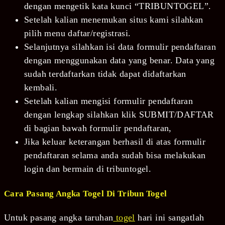
dengan mengetik kata kunci “TRIBUNTOGEL”.
Setelah kalian menemukan situs kami silahkan
pilih menu daftar/registrasi.
Selanjutnya silahkan isi data formulir pendaftaran
dengan menggunakan data yang benar. Data yang
sudah terdaftarkan tidak dapat didaftarkan
kembali.
Setelah kalian mengisi formulir pendaftaran
dengan lengkap silahkan klik SUBMIT/DAFTAR
di bagian bawah formulir pendaftaran,
Jika keluar keterangan berhasil di atas formulir
pendaftaran selama anda sudah bisa melakukan
login dan bermain di tribuntogel.
Cara Pasang Angka Togel Di Tribun Togel
Untuk pasang angka taruhan
togel
hari ini sangatlah