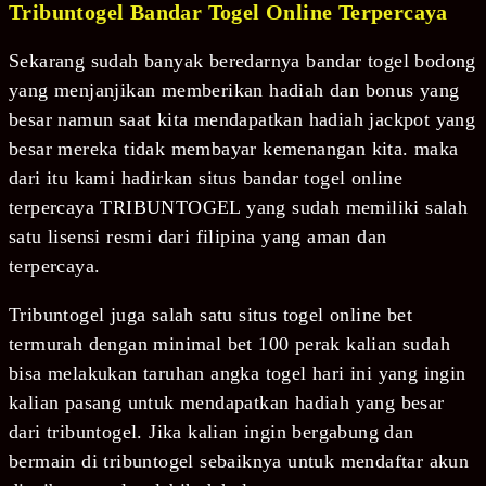
Tribuntogel Bandar Togel Online Terpercaya
Sekarang sudah banyak beredarnya bandar togel bodong
yang menjanjikan memberikan hadiah dan bonus yang
besar namun saat kita mendapatkan hadiah jackpot yang
besar mereka tidak membayar kemenangan kita. maka
dari itu kami hadirkan situs bandar togel online
terpercaya TRIBUNTOGEL yang sudah memiliki salah
satu lisensi resmi dari filipina yang aman dan
terpercaya.
Tribuntogel juga salah satu situs togel online bet
termurah dengan minimal bet 100 perak kalian sudah
bisa melakukan taruhan angka togel hari ini yang ingin
kalian pasang untuk mendapatkan hadiah yang besar
dari tribuntogel. Jika kalian ingin bergabung dan
bermain di tribuntogel sebaiknya untuk mendaftar akun