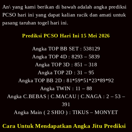
An\ yang kami berikan di bawah adalah angka prediksi
PCSO hari ini yang dapat kalian racik dan amati untuk
pasang taruhan togel hari ini.
Prediksi PCSO Hari Ini 15 Mei 2026
Angka TOP BB SET : 538129
Angka TOP 4D : 8293 – 5839
Angka TOP 3D : 851 – 318
Angka TOP 2D : 31 – 95
Angka TOP BB 2D : 81*59*51*23*89*92
Angka TWIN : 11 – 88
Angka C.BEBAS | C.MACAU | C.NAGA : 2 – 53 –
391
Angka Main ( 2 SHIO ) : TIKUS – MONYET
Cara Untuk Mendapatkan Angka Jitu Prediksi