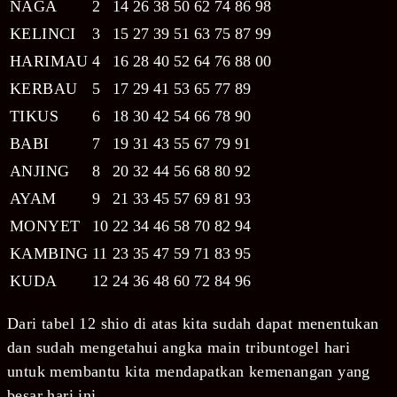
NAGA
2
14
26
38
50
62
74
86
98
KELINCI
3
15
27
39
51
63
75
87
99
HARIMAU
4
16
28
40
52
64
76
88
00
KERBAU
5
17
29
41
53
65
77
89
TIKUS
6
18
30
42
54
66
78
90
BABI
7
19
31
43
55
67
79
91
ANJING
8
20
32
44
56
68
80
92
AYAM
9
21
33
45
57
69
81
93
MONYET
10
22
34
46
58
70
82
94
KAMBING
11
23
35
47
59
71
83
95
KUDA
12
24
36
48
60
72
84
96
Dari tabel 12 shio di atas kita sudah dapat menentukan
dan sudah mengetahui angka main tribuntogel hari
untuk membantu kita mendapatkan kemenangan yang
besar hari ini.