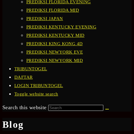
PREDIKSI FLORIDA EVENING
PREDIKSI FLORIDA MID
PREDIKSI JAPAN
PREDIKSI KENTUCKY EVENING
PREDIKSI KENTUCKY MID
PREDIKSI KING KONG 4D
PREDIKSI NEWYORK EVE
PREDIKSI NEWYORK MID
TRIBUNTOGEL
DAFTAR
LOGIN TRIBUNTOGEL
Toggle website search
Search this website
Blog