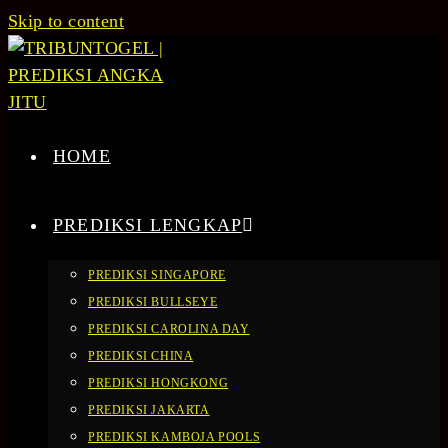
Skip to content
HOME
PREDIKSI LENGKAP
PREDIKSI SINGAPORE
PREDIKSI BULLSEYE
PREDIKSI CAROLINA DAY
PREDIKSI CHINA
PREDIKSI HONGKONG
PREDIKSI JAKARTA
PREDIKSI KAMBOJA POOLS