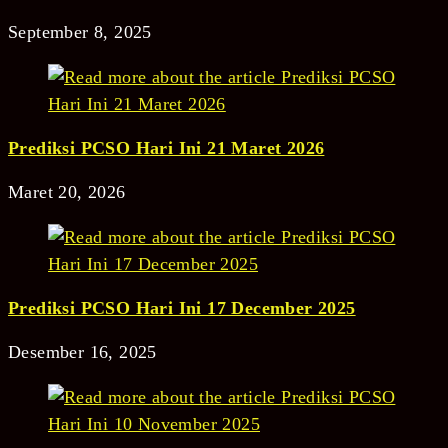
September 8, 2025
Prediksi PCSO Hari Ini 21 Maret 2026
Maret 20, 2026
Prediksi PCSO Hari Ini 17 December 2025
Desember 16, 2025