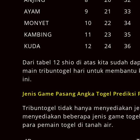
AYAM
9
21
33
MONYET
10
22
34
KAMBING
11
23
35
KUDA
12
24
36
Dari tabel 12 shio di atas kita sudah 
main tribuntogel hari untuk membantu
ini.
Jenis Game Pasang Angka Togel Prediksi
Tribuntogel tidak hanya menyediakan j
menyediakan beberapa jenis game togel
para pemain togel di tanah air.