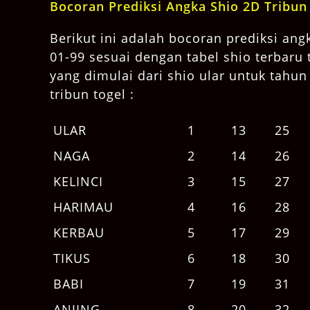
Bocoran Prediksi Angka Shio 2D Tribun
Berikut ini adalah bocoran prediksi an
01-99 sesuai dengan tabel shio terbaru 
yang dimulai dari shio ular untuk tahun
tribun togel :
ULAR
1
13
25
NAGA
2
14
26
KELINCI
3
15
27
HARIMAU
4
16
28
KERBAU
5
17
29
TIKUS
6
18
30
BABI
7
19
31
ANJING
8
20
32