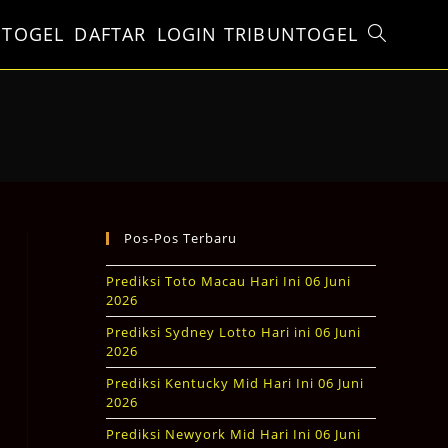
NTOGEL
DAFTAR
LOGIN TRIBUNTOGEL
Toggle
website
search
Pos-Pos Terbaru
Prediksi Toto Macau Hari Ini 06 Juni
2026
Prediksi Sydney Lotto Hari ini 06 Juni
2026
Prediksi Kentucky Mid Hari Ini 06 Juni
2026
Prediksi Newyork Mid Hari Ini 06 Juni