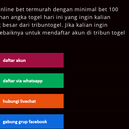
 online bet termurah dengan minimal bet 100
an angka togel hari ini yang ingin kalian
sar dari tribuntogel. Jika kalian ingin
ebaiknya untuk mendaftar akun di tribun togel