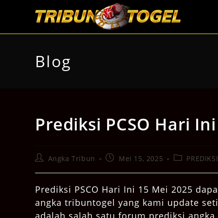
Skip
to
content
Blog
Prediksi PCSO Hari Ini
Post
Post
Post
Angka Tribun
Mei 15, 2025
PREDIKS
author:
published:
category:
Prediksi PSCO Hari Ini 15 Mei 2025 dapa
angka tribuntogel yang kami update set
adalah salah satu forum prediksi angka j