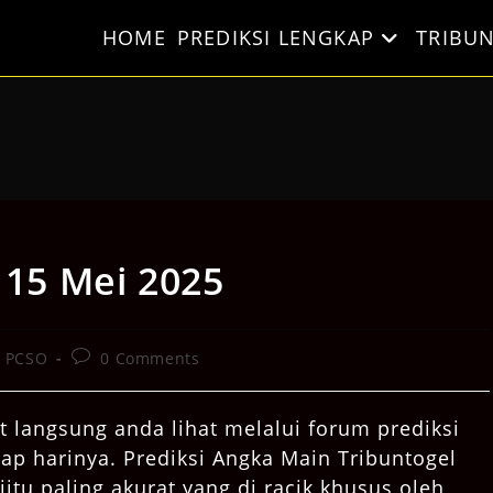
HOME
PREDIKSI LENGKAP
TRIBU
 15 Mei 2025
Post
I PCSO
0 Comments
comments:
t langsung anda lihat melalui forum prediksi
iap harinya. Prediksi Angka Main Tribuntogel
itu paling akurat yang di racik khusus oleh