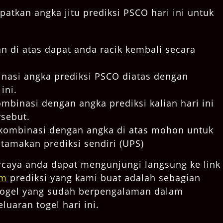
patkan angka jitu
prediksi
PSCO
hari ini untuk
n di atas dapat anda racik kembali secara
nasi angka prediksi
PSCO
diatas dengan
ini.
ombinasi dengan angka prediksi kalian hari ini
rsebut.
l kombinasi dengan angka di atas mohon untuk
tamakan prediksi sendiri (UPS)
rcaya anda dapat mengunjungi langsung ke link
om
prediksi yang kami buat adalah sebagian
untogel yang sudah berpengalaman dalam
luaran togel hari ini.