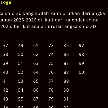
 Togel
gka shio 2d yang sudah kami urutkan dari angka
tahun 2025-2026 di ikuti dari kalender china
 2025. berikut adalah urutan angka shio 2D
37
49
61
73
85
97
38
50
62
74
86
98
39
51
63
75
87
99
40
52
64
76
88
00
41
53
65
77
89
42
54
66
78
90
43
55
67
79
91
44
56
68
80
92