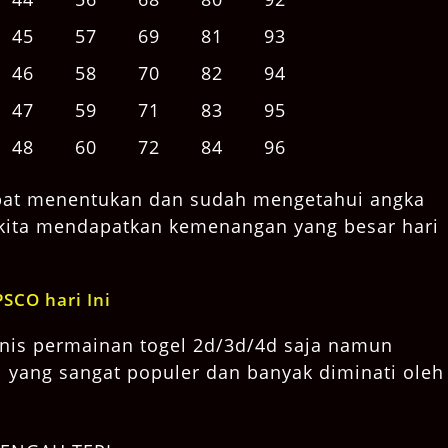
45
57
69
81
93
46
58
70
82
94
47
59
71
83
95
48
60
72
84
96
dapat menentukan dan sudah mengetahui angka
 kita mendapatkan kemenangan yang besar hari
PSCO
hari Ini
enis permainan togel 2d/3d/4d saja namun
 yang sangat populer dan banyak diminati oleh