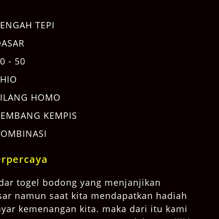
TENGAH TEPI
DASAR
0 - 50
SHIO
SILANG HOMO
KEMBANG KEMPIS
KOMBINASI
erpercaya
dar togel bodong yang menjanjikan
ar namun saat kita mendapatkan hadiah
yar kemenangan kita. maka dari itu kami