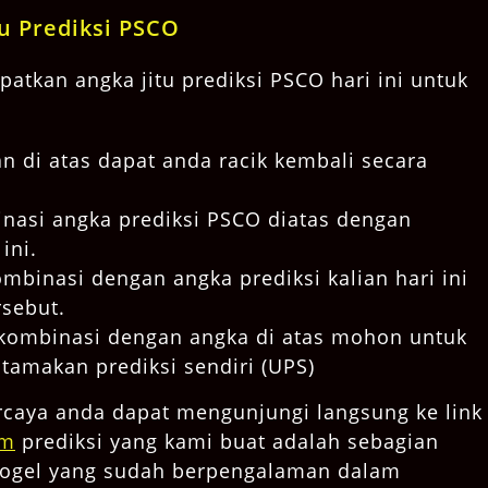
u Prediksi PSCO
patkan angka jitu
prediksi
PSCO
hari ini untuk
n di atas dapat anda racik kembali secara
nasi angka prediksi
PSCO
diatas dengan
ini.
ombinasi dengan angka prediksi kalian hari ini
rsebut.
l kombinasi dengan angka di atas mohon untuk
tamakan prediksi sendiri (UPS)
rcaya anda dapat mengunjungi langsung ke link
om
prediksi yang kami buat adalah sebagian
untogel yang sudah berpengalaman dalam