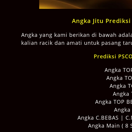
Angka Jitu Prediksi
Angka yang kami berikan di bawah adala
kalian racik dan amati untuk pasang taru
Prediksi PSCO
Angka TOP
Angka TO
Angka T
Angka 
Angka TOP BB
Angka 
Angka C.BEBAS | C.
Angka Main ( 8 