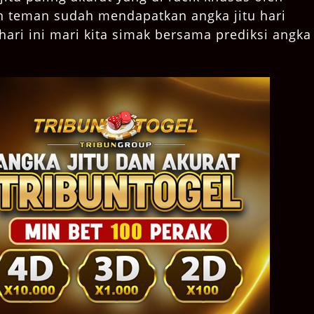
an teman sudah mendapatkan angka jitu hari
hari ini mari kita simak bersama prediksi angka