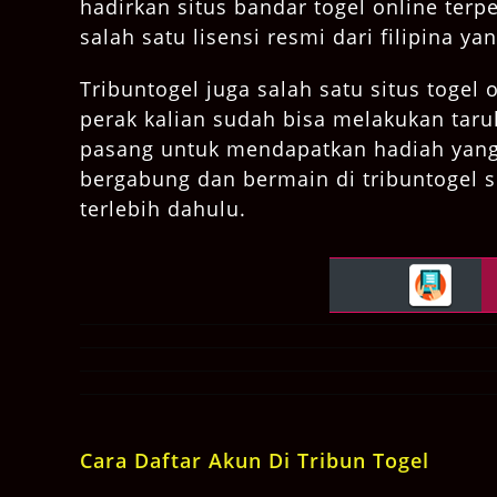
hadirkan situs bandar togel online te
salah satu lisensi resmi dari filipina y
Tribuntogel juga salah satu situs togel
perak kalian sudah bisa melakukan taruh
pasang untuk mendapatkan hadiah yang be
bergabung dan bermain di tribuntogel s
terlebih dahulu.
Cara Daftar Akun Di Tribun Togel