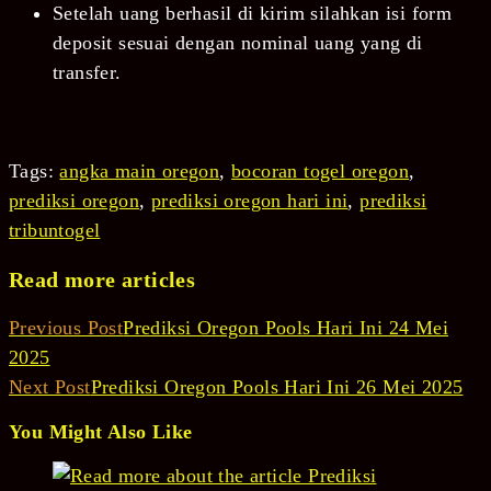
Setelah uang berhasil di kirim silahkan isi form
deposit sesuai dengan nominal uang yang di
transfer.
Tags
:
angka main oregon
,
bocoran togel oregon
,
prediksi oregon
,
prediksi oregon hari ini
,
prediksi
tribuntogel
Read more articles
Previous Post
Prediksi Oregon Pools Hari Ini 24 Mei
2025
Next Post
Prediksi Oregon Pools Hari Ini 26 Mei 2025
You Might Also Like