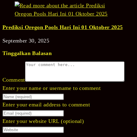
Prediksi Oregon Pools Hari Ini 01 Oktober 2025
September 30, 2025
Tinggalkan Balasan
Comment
Enter your name or username to comment
Enter your email address to comment
Enter your website URL (optional)