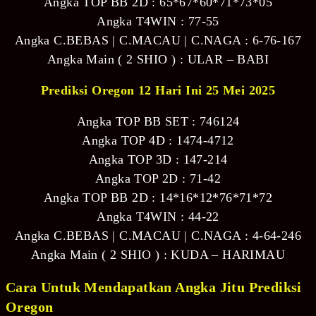
Angka TOP BB 2D : 65*67*60*71*73*05
Angka T4WIN : 77-55
Angka C.BEBAS | C.MACAU | C.NAGA : 6-76-167
Angka Main ( 2 SHIO ) : ULAR – BABI
Prediksi Oregon 12 Hari Ini 25 Mei 2025
Angka TOP BB SET : 746124
Angka TOP 4D : 1474-4712
Angka TOP 3D : 147-214
Angka TOP 2D : 71-42
Angka TOP BB 2D : 14*16*12*76*71*72
Angka T4WIN : 44-22
Angka C.BEBAS | C.MACAU | C.NAGA : 4-64-246
Angka Main ( 2 SHIO ) : KUDA – HARIMAU
Cara Untuk Mendapatkan Angka Jitu Prediksi
Oregon