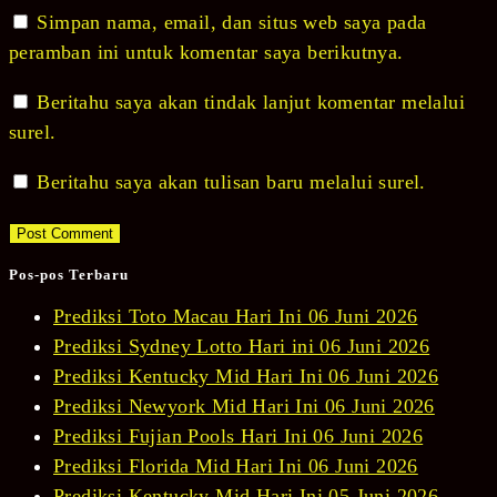
Simpan nama, email, dan situs web saya pada
peramban ini untuk komentar saya berikutnya.
Beritahu saya akan tindak lanjut komentar melalui
surel.
Beritahu saya akan tulisan baru melalui surel.
Pos-pos Terbaru
Prediksi Toto Macau Hari Ini 06 Juni 2026
Prediksi Sydney Lotto Hari ini 06 Juni 2026
Prediksi Kentucky Mid Hari Ini 06 Juni 2026
Prediksi Newyork Mid Hari Ini 06 Juni 2026
Prediksi Fujian Pools Hari Ini 06 Juni 2026
Prediksi Florida Mid Hari Ini 06 Juni 2026
Prediksi Kentucky Mid Hari Ini 05 Juni 2026