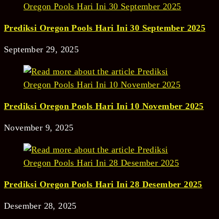
Prediksi Oregon Pools Hari Ini 30 September 2025
September 29, 2025
Prediksi Oregon Pools Hari Ini 10 November 2025
November 9, 2025
Prediksi Oregon Pools Hari Ini 28 Desember 2025
Desember 28, 2025