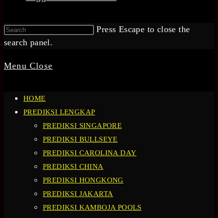
Press Escape to close the
search panel.
Menu
Close
HOME
PREDIKSI LENGKAP
PREDIKSI SINGAPORE
PREDIKSI BULLSEYE
PREDIKSI CAROLINA DAY
PREDIKSI CHINA
PREDIKSI HONGKONG
PREDIKSI JAKARTA
PREDIKSI KAMBOJA POOLS