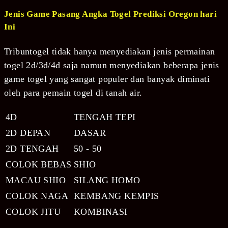
Jenis Game Pasang Angka Togel Prediksi
Oregon
hari
Ini
Tribuntogel tidak hanya menyediakan jenis permainan
togel 2d/3d/4d saja namun menyediakan beberapa jenis
game togel yang sangat populer dan banyak diminati
oleh para pemain togel di tanah air.
4D
TENGAH TEPI
2D DEPAN
DASAR
2D TENGAH
50 - 50
COLOK BEBAS
SHIO
MACAU SHIO
SILANG HOMO
COLOK NAGA
KEMBANG KEMPIS
COLOK JITU
KOMBINASI