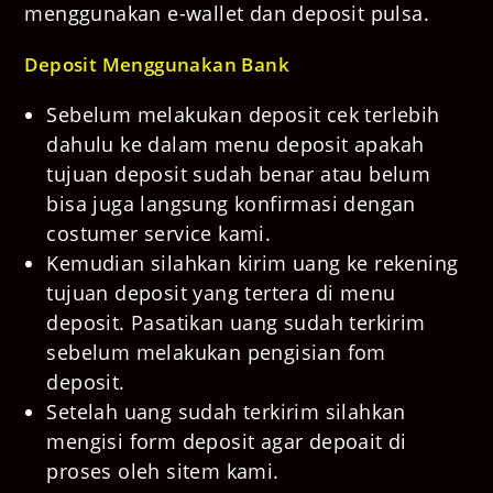
menggunakan e-wallet dan deposit pulsa.
Deposit Menggunakan Bank
Sebelum melakukan deposit cek terlebih
dahulu ke dalam menu deposit apakah
tujuan deposit sudah benar atau belum
bisa juga langsung konfirmasi dengan
costumer service kami.
Kemudian silahkan kirim uang ke rekening
tujuan deposit yang tertera di menu
deposit. Pasatikan uang sudah terkirim
sebelum melakukan pengisian fom
deposit.
Setelah uang sudah terkirim silahkan
mengisi form deposit agar depoait di
proses oleh sitem kami.