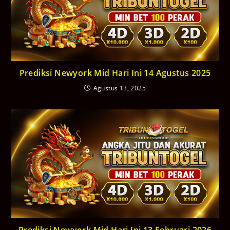
Prediksi Newyork Mid Hari Ini 14 Agustus 2025
Agustus 13, 2025
Prediksi Newyork Mid Hari Ini 13 Februari 2026