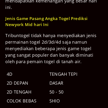
mendapatkan kemenangan yang besar hari
ini.
Jenis Game Pasang Angka Togel Prediksi
Newyork Mid
hari Ini
Tribuntogel tidak hanya menyediakan jenis
permainan togel 2d/3d/4d saja namun
menyediakan beberapa jenis game togel
yang sangat populer dan banyak diminati
oleh para pemain togel di tanah air.
4D
TENGAH TEPI
2D DEPAN
DASAR
2D TENGAH
50 - 50
COLOK BEBAS
SHIO