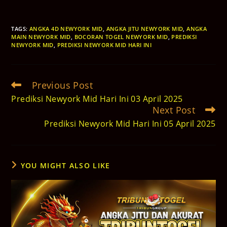
TAGS
:
ANGKA 4D NEWYORK MID
,
ANGKA JITU NEWYORK MID
,
ANGKA
MAIN NEWYORK MID
,
BOCORAN TOGEL NEWYORK MID
,
PREDIKSI
NEWYORK MID
,
PREDIKSI NEWYORK MID HARI INI
Previous Post
Read
more
Prediksi Newyork Mid Hari Ini 03 April 2025
articles
Next Post
Prediksi Newyork Mid Hari Ini 05 April 2025
YOU MIGHT ALSO LIKE