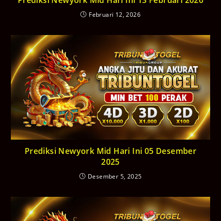
Februari 12, 2026
Prediksi Newyork Mid Hari Ini 05 Desember
2025
Desember 5, 2025