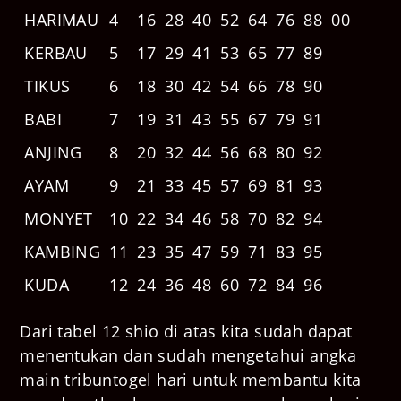
HARIMAU
4
16
28
40
52
64
76
88
00
KERBAU
5
17
29
41
53
65
77
89
TIKUS
6
18
30
42
54
66
78
90
BABI
7
19
31
43
55
67
79
91
ANJING
8
20
32
44
56
68
80
92
AYAM
9
21
33
45
57
69
81
93
MONYET
10
22
34
46
58
70
82
94
KAMBING
11
23
35
47
59
71
83
95
KUDA
12
24
36
48
60
72
84
96
Dari tabel 12 shio di atas kita sudah dapat
menentukan dan sudah mengetahui angka
main tribuntogel hari untuk membantu kita