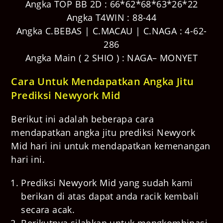
Angka TOP BB 2D : 66*62*68*63*26*22
Angka T4WIN : 88-44
Angka C.BEBAS | C.MACAU | C.NAGA : 4-62-
286
Angka Main ( 2 SHIO ) : NAGA– MONYET
Cara Untuk Mendapatkan Angka Jitu
Prediksi Newyork Mid
Berikut ini adalah beberapa cara
mendapatkan angka jitu
prediksi
Newyork
Mid
hari ini untuk mendapatkan kemenangan
hari ini.
Prediksi
Newyork Mid
yang sudah kami
berikan di atas dapat anda racik kembali
secara acak.
Berikutnya silahkan untuk mengkombinasi