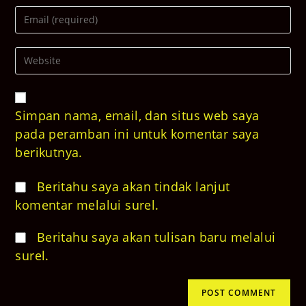
name
Enter
or
your
username
email
to
Enter
address
comment
your
to
website
comment
URL
(optional)
Simpan nama, email, dan situs web saya
pada peramban ini untuk komentar saya
berikutnya.
Beritahu saya akan tindak lanjut
komentar melalui surel.
Beritahu saya akan tulisan baru melalui
surel.