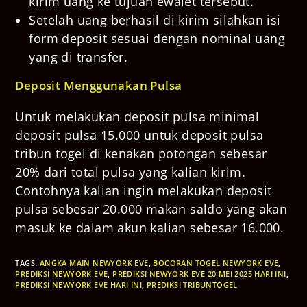
kirim uang ke tujuan ewalet tersebut.
Setelah uang berhasil di kirim silahkan isi
form deposit sesuai dengan nominal uang
yang di transfer.
Deposit Menggunakan Pulsa
Untuk melakukan deposit pulsa minimal
deposit pulsa 15.000 untuk deposit pulsa
tribun togel di kenakan potongan sebesar
20% dari total pulsa yang kalian kirim.
Contohnya kalian ingin melakukan deposit
pulsa sebesar 20.000 makan saldo yang akan
masuk ke dalam akun kalian sebesar 16.000.
TAGS
:
ANGKA MAIN NEWYORK EVE
,
BOCORAN TOGEL NEWYORK EVE
,
PREDIKSI NEWYORK EVE
,
PREDIKSI NEWYORK EVE 20 MEI 2025 HARI INI
,
PREDIKSI NEWYORK EVE HARI INI
,
PREDIKSI TRIBUNTOGEL