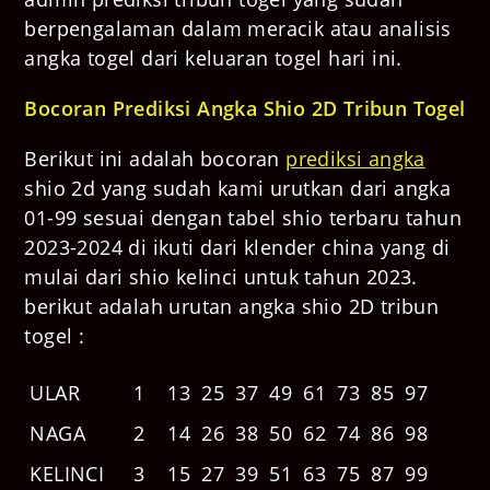
berpengalaman dalam meracik atau analisis
angka togel dari keluaran togel hari ini.
Bocoran Prediksi Angka Shio 2D Tribun Togel
Berikut ini adalah bocoran
prediksi angka
shio 2d yang sudah kami urutkan dari angka
01-99 sesuai dengan tabel shio terbaru tahun
2023-2024 di ikuti dari klender china yang di
mulai dari shio kelinci untuk tahun 2023.
berikut adalah urutan angka shio 2D tribun
togel :
ULAR
1
13
25
37
49
61
73
85
97
NAGA
2
14
26
38
50
62
74
86
98
KELINCI
3
15
27
39
51
63
75
87
99