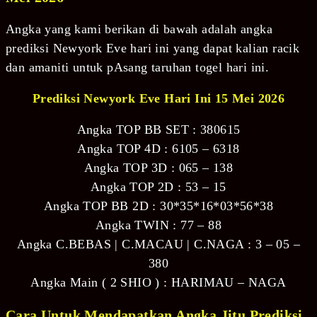
Angka yang kami berikan di bawah adalah angka
prediksi Newyork Eve hari ini yang dapat kalian racik
dan amaniti untuk pAsang taruhan togel hari ini.
Prediksi Newyork Eve Hari Ini 15 Mei 2026
Angka TOP BB SET : 380615
Angka TOP 4D : 6105 – 6318
Angka TOP 3D : 065 – 138
Angka TOP 2D : 53 – 15
Angka TOP BB 2D : 30*35*16*03*56*38
Angka TWIN : 77 – 88
Angka C.BEBAS | C.MACAU | C.NAGA : 3 – 05 –
380
Angka Main ( 2 SHIO ) : HARIMAU – NAGA
Cara Untuk Mendapatkan Angka Jitu Prediksi