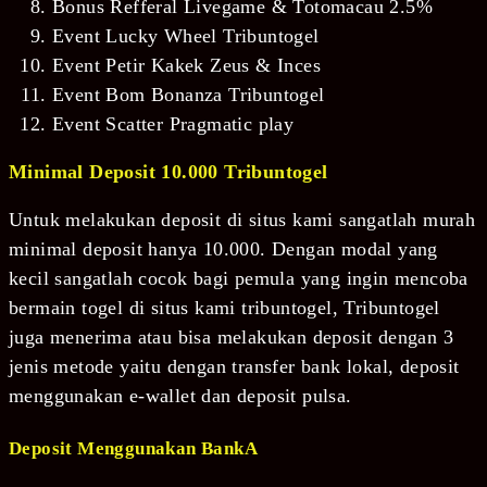
Bonus Refferal Livegame & Totomacau 2.5%
Event Lucky Wheel Tribuntogel
Event Petir Kakek Zeus & Inces
Event Bom Bonanza Tribuntogel
Event Scatter Pragmatic play
Minimal Deposit 10.000 Tribuntogel
Untuk melakukan deposit di situs kami sangatlah murah
minimal deposit hanya 10.000. Dengan modal yang
kecil sangatlah cocok bagi pemula yang ingin mencoba
bermain togel di situs kami tribuntogel, Tribuntogel
juga menerima atau bisa melakukan deposit dengan 3
jenis metode yaitu dengan transfer bank lokal, deposit
menggunakan e-wallet dan deposit pulsa.
Deposit Menggunakan BankA