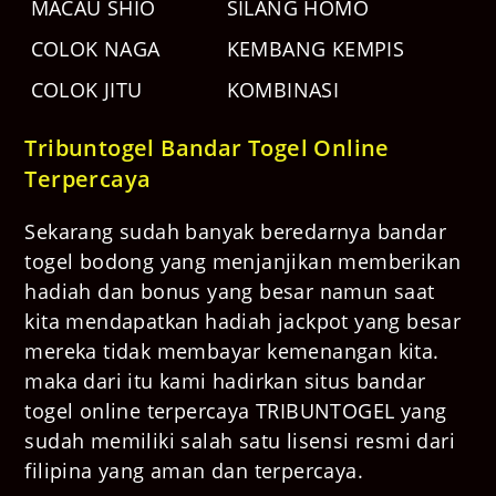
MACAU SHIO
SILANG HOMO
COLOK NAGA
KEMBANG KEMPIS
COLOK JITU
KOMBINASI
Tribuntogel Bandar Togel Online
Terpercaya
Sekarang sudah banyak beredarnya bandar
togel bodong yang menjanjikan memberikan
hadiah dan bonus yang besar namun saat
kita mendapatkan hadiah jackpot yang besar
mereka tidak membayar kemenangan kita.
maka dari itu kami hadirkan situs bandar
togel online terpercaya TRIBUNTOGEL yang
sudah memiliki salah satu lisensi resmi dari
filipina yang aman dan terpercaya.