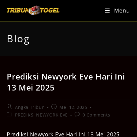
Skip
to
Menu
content
Blog
Prediksi Newyork Eve Hari Ini
13 Mei 2025
Post
Post
Angka Tribun
Mei 12, 2025
author:
published:
Post
Post
PREDIKSI NEWYORK EVE
0 Comments
category:
comments:
Prediksi Newyork Eve Hari Ini 13 Mei 2025