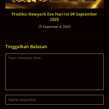
Prediksi Newyork Eve Hari Ini 09 September
2025
September 8, 2025
Tinggalkan Balasan
Comment
Enter
your
name