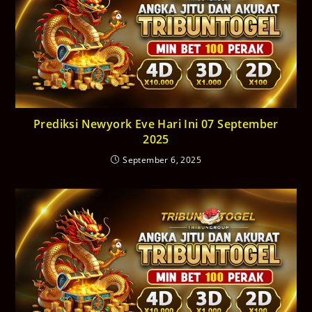
Prediksi Newyork Eve Hari Ini 07 September
2025
September 6, 2025