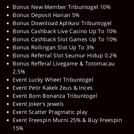
Bonus New Member Tribuntogel 10%
Bonus Deposit Harian 5%
Bonus Download Aplikasi Tribuntogel
Bonus Cashback Live Casino Up To 10%
Bonus Cashback Slot Games Up To 10%
Bonus Rollingan Slot Up To 3%
Bonus Referral Slot Seumur Hidup 0.2%
Bonus Refferal Livegame & Totomacau
2.5%
Event Lucky Wheel Tribuntogel
Event Petir Kakek Zeus & Inces
Event Bom Bonanza Tribuntogel
Event Joker’s Jewels
Event Scatter Pragmatic play
Event Freespin Murni 25% & Buy Freespin
15%