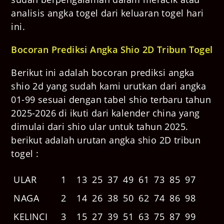
analisis angka togel dari keluaran togel hari
ini.
Bocoran Prediksi Angka Shio 2D Tribun Togel
Berikut ini adalah bocoran prediksi angka
shio 2d yang sudah kami urutkan dari angka
01-99 sesuai dengan tabel shio terbaru tahun
2025-2026 di ikuti dari kalender china yang
dimulai dari shio ular untuk tahun 2025.
berikut adalah urutan angka shio 2D tribun
togel :
ULAR
1
13
25
37
49
61
73
85
97
NAGA
2
14
26
38
50
62
74
86
98
KELINCI
3
15
27
39
51
63
75
87
99