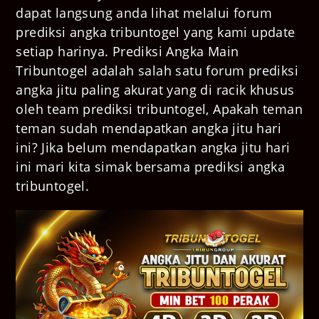
dapat langsung anda lihat melalui forum
prediksi angka tribuntogel yang kami update
setiap harinya. Prediksi Angka Main
Tribuntogel adalah salah satu forum prediksi
angka jitu paling akurat yang di racik khusus
oleh team prediksi tribuntogel, Apakah teman
teman sudah mendapatkan angka jitu hari
ini? Jika belum mendapatkan angka jitu hari
ini mari kita simak bersama prediksi angka
tribuntogel.