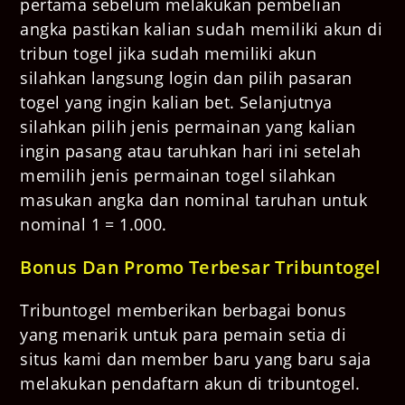
pertama sebelum melakukan pembelian
angka pastikan kalian sudah memiliki akun di
tribun togel jika sudah memiliki akun
silahkan langsung login dan pilih pasaran
togel yang ingin kalian bet. Selanjutnya
silahkan pilih jenis permainan yang kalian
ingin pasang atau taruhkan hari ini setelah
memilih jenis permainan togel silahkan
masukan angka dan nominal taruhan untuk
nominal 1 = 1.000.
Bonus Dan Promo Terbesar Tribuntogel
Tribuntogel memberikan berbagai bonus
yang menarik untuk para pemain setia di
situs kami dan member baru yang baru saja
melakukan pendaftarn akun di tribuntogel.