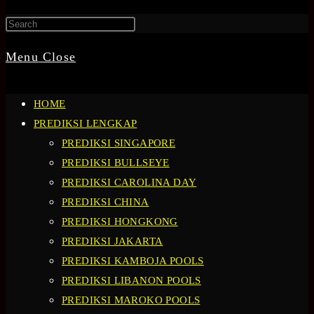
Press
website
Escape
Menu
Close
to
search
close
the
HOME
search
PREDIKSI LENGKAP
panel.
PREDIKSI SINGAPORE
PREDIKSI BULLSEYE
PREDIKSI CAROLINA DAY
PREDIKSI CHINA
PREDIKSI HONGKONG
PREDIKSI JAKARTA
PREDIKSI KAMBOJA POOLS
PREDIKSI LIBANON POOLS
PREDIKSI MAROKO POOLS