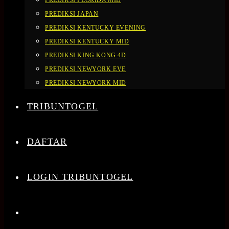
PREDIKSI FLORIDA MID
PREDIKSI JAPAN
PREDIKSI KENTUCKY EVENING
PREDIKSI KENTUCKY MID
PREDIKSI KING KONG 4D
PREDIKSI NEWYORK EVE
PREDIKSI NEWYORK MID
TRIBUNTOGEL
DAFTAR
LOGIN TRIBUNTOGEL
Toggle