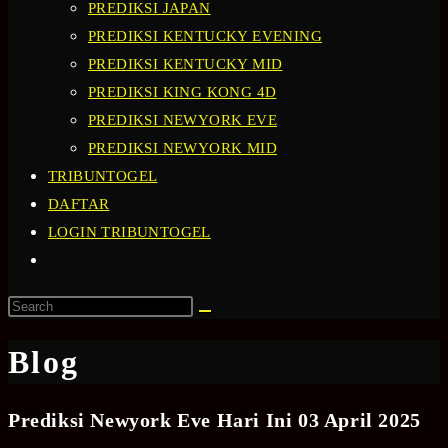
PREDIKSI JAPAN
PREDIKSI KENTUCKY EVENING
PREDIKSI KENTUCKY MID
PREDIKSI KING KONG 4D
PREDIKSI NEWYORK EVE
PREDIKSI NEWYORK MID
TRIBUNTOGEL
DAFTAR
LOGIN TRIBUNTOGEL
Toggle
website
Search
search
this
Blog
website
Prediksi Newyork Eve Hari Ini 03 April 2025