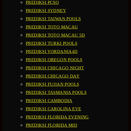
PREDIKSI PCSO
PREDIKSI SYDNEY
PREDIKSI TAIWAN POOLS
PREDIKSI TOTO MACAU
PREDIKSI TOTO MACAU 5D
PREDIKSI TURKI POOLS
PREDIKSI YORDANIA4D
PREDIKSI OREGON POOLS
PREDIKSI CHICAGO NIGHT
PREDIKSI CHICAGO DAY
PREDIKSI FUJIAN POOLS
PREDIKSI TASMANIA POOLS
PREDIKSI CAMBODIA
PREDIKSI CAROLINA EVE
PREDIKSI FLORIDA EVENING
PREDIKSI FLORIDA MID