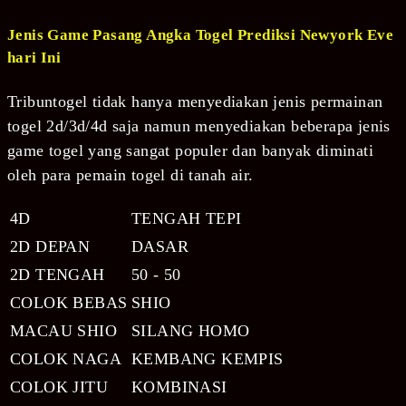
Jenis Game Pasang Angka Togel Prediksi
Newyork Eve
hari Ini
Tribuntogel tidak hanya menyediakan jenis permainan
togel 2d/3d/4d saja namun menyediakan beberapa jenis
game togel yang sangat populer dan banyak diminati
oleh para pemain togel di tanah air.
4D
TENGAH TEPI
2D DEPAN
DASAR
2D TENGAH
50 - 50
COLOK BEBAS
SHIO
MACAU SHIO
SILANG HOMO
COLOK NAGA
KEMBANG KEMPIS
COLOK JITU
KOMBINASI