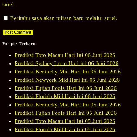
surel.
Beritahu saya akan tulisan baru melalui surel.
Pos-pos Terbaru
Prediksi Toto Macau Hari Ini 06 Juni 2026
Prediksi Sydney Lotto Hari ini 06 Juni 2026
Prediksi Kentucky Mid Hari Ini 06 Juni 2026
Prediksi Newyork Mid Hari Ini 06 Juni 2026
Prediksi Fujian Pools Hari Ini 06 Juni 2026
Prediksi Florida Mid Hari Ini 06 Juni 2026
Prediksi Kentucky Mid Hari Ini 05 Juni 2026
Prediksi Fujian Pools Hari Ini 05 Juni 2026
Prediksi Toto Macau Hari Ini 05 Juni 2026
Prediksi Florida Mid Hari Ini 05 Juni 2026