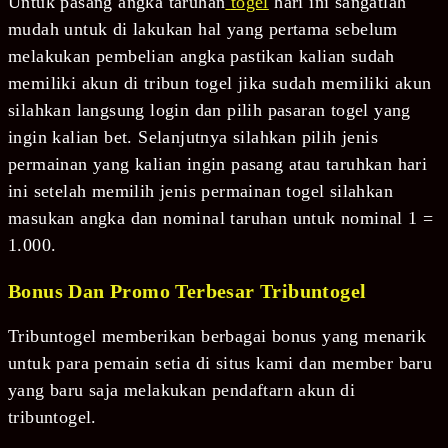
Untuk pasang angka taruhan
togel
hari ini sangatlah
mudah untuk di lakukan hal yang pertama sebelum
melakukan pembelian angka pastikan kalian sudah
memiliki akun di tribun togel jika sudah memiliki akun
silahkan langsung login dan pilih pasaran togel yang
ingin kalian bet. Selanjutnya silahkan pilih jenis
permainan yang kalian ingin pasang atau taruhkan hari
ini setelah memilih jenis permainan togel silahkan
masukan angka dan nominal taruhan untuk nominal 1 =
1.000.
Bonus Dan Promo Terbesar Tribuntogel
Tribuntogel memberikan berbagai bonus yang menarik
untuk para pemain setia di situs kami dan member baru
yang baru saja melakukan pendaftarn akun di
tribuntogel.