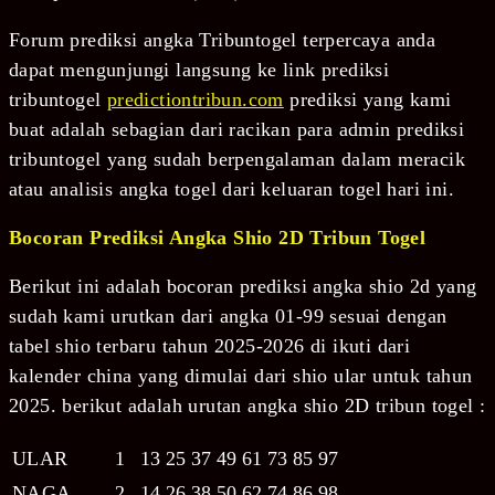
Forum prediksi angka Tribuntogel terpercaya anda
dapat mengunjungi langsung ke link prediksi
tribuntogel
predictiontribun.com
prediksi yang kami
buat adalah sebagian dari racikan para admin prediksi
tribuntogel yang sudah berpengalaman dalam meracik
atau analisis angka togel dari keluaran togel hari ini.
Bocoran Prediksi Angka Shio 2D Tribun Togel
Berikut ini adalah bocoran prediksi angka shio 2d yang
sudah kami urutkan dari angka 01-99 sesuai dengan
tabel shio terbaru tahun 2025-2026 di ikuti dari
kalender china yang dimulai dari shio ular untuk tahun
2025. berikut adalah urutan angka shio 2D tribun togel :
ULAR
1
13
25
37
49
61
73
85
97
NAGA
2
14
26
38
50
62
74
86
98