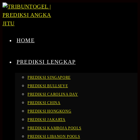
Skip
to
content
HOME
PREDIKSI LENGKAP
PREDIKSI SINGAPORE
PREDIKSI BULLSEYE
PREDIKSI CAROLINA DAY
PREDIKSI CHINA
PREDIKSI HONGKONG
PREDIKSI JAKARTA
PREDIKSI KAMBOJA POOLS
PREDIKSI LIBANON POOLS