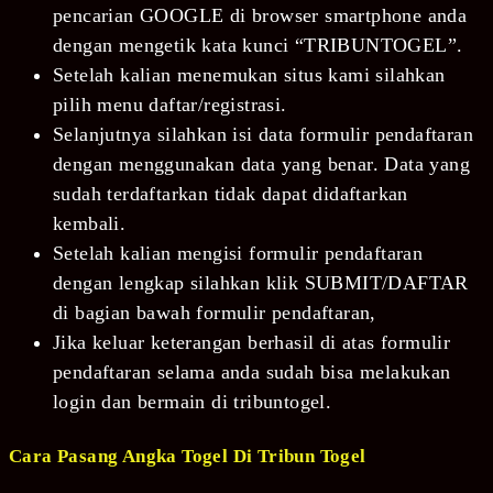
pencarian GOOGLE di browser smartphone anda
dengan mengetik kata kunci “TRIBUNTOGEL”.
Setelah kalian menemukan situs kami silahkan
pilih menu daftar/registrasi.
Selanjutnya silahkan isi data formulir pendaftaran
dengan menggunakan data yang benar. Data yang
sudah terdaftarkan tidak dapat didaftarkan
kembali.
Setelah kalian mengisi formulir pendaftaran
dengan lengkap silahkan klik SUBMIT/DAFTAR
di bagian bawah formulir pendaftaran,
Jika keluar keterangan berhasil di atas formulir
pendaftaran selama anda sudah bisa melakukan
login dan bermain di tribuntogel.
Cara Pasang Angka Togel Di Tribun Togel