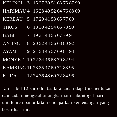
KELINCI
3
15
27
39
51
63
75
87
99
HARIMAU
4
16
28
40
52
64
76
88
00
KERBAU
5
17
29
41
53
65
77
89
TIKUS
6
18
30
42
54
66
78
90
BABI
7
19
31
43
55
67
79
91
ANJING
8
20
32
44
56
68
80
92
AYAM
9
21
33
45
57
69
81
93
MONYET
10
22
34
46
58
70
82
94
KAMBING
11
23
35
47
59
71
83
95
KUDA
12
24
36
48
60
72
84
96
Dari tabel 12 shio di atas kita sudah dapat menentukan
dan sudah mengetahui angka main tribuntogel hari
untuk membantu kita mendapatkan kemenangan yang
besar hari ini.