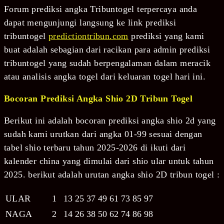
Forum prediksi angka Tribuntogel terpercaya anda
dapat mengunjungi langsung ke link prediksi
tribuntogel
predictiontribun.com
prediksi yang kami
buat adalah sebagian dari racikan para admin prediksi
tribuntogel yang sudah berpengalaman dalam meracik
atau analisis angka togel dari keluaran togel hari ini.
Bocoran Prediksi Angka Shio 2D Tribun Togel
Berikut ini adalah bocoran prediksi angka shio 2d yang
sudah kami urutkan dari angka 01-99 sesuai dengan
tabel shio terbaru tahun 2025-2026 di ikuti dari
kalender china yang dimulai dari shio ular untuk tahun
2025. berikut adalah urutan angka shio 2D tribun togel :
ULAR
1
13
25
37
49
61
73
85
97
NAGA
2
14
26
38
50
62
74
86
98