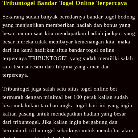
Tribuntogel Bandar Togel Online Terpercaya
Sekarang sudah banyak beredarnya bandar togel bodong
yang menjanjikan memberikan hadiah dan bonus yang
besar namun saat kita mendapatkan hadiah jackpot yang
besar mereka tidak membayar kemenangan kita. maka
dari itu kami hadirkan situs bandar togel online
terpercaya TRIBUNTOGEL yang sudah memiliki salah
satu lisensi resmi dari filipina yang aman dan
terpercaya.
Tribuntogel juga salah satu situs togel online bet
termurah dengan minimal bet 100 perak kalian sudah
bisa melakukan taruhan angka togel hari ini yang ingin
kalian pasang untuk mendapatkan hadiah yang besar
dari tribuntogel. Jika kalian ingin bergabung dan
bermain di tribuntogel sebaiknya untuk mendaftar akun