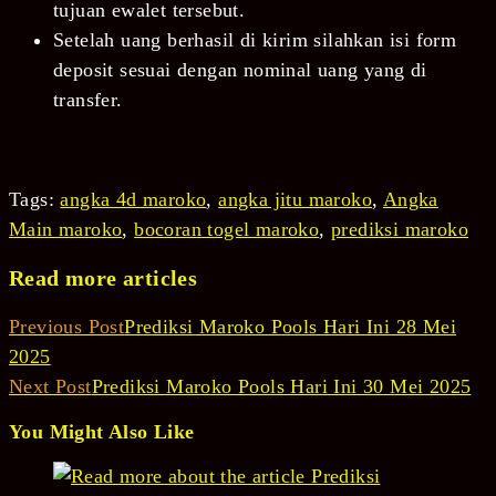
tujuan ewalet tersebut.
Setelah uang berhasil di kirim silahkan isi form
deposit sesuai dengan nominal uang yang di
transfer.
Tags
:
angka 4d maroko
,
angka jitu maroko
,
Angka
Main maroko
,
bocoran togel maroko
,
prediksi maroko
Read more articles
Previous Post
Prediksi Maroko Pools Hari Ini 28 Mei
2025
Next Post
Prediksi Maroko Pools Hari Ini 30 Mei 2025
You Might Also Like