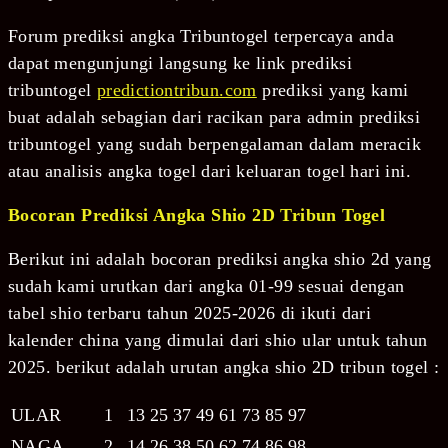
Forum prediksi angka Tribuntogel terpercaya anda
dapat mengunjungi langsung ke link prediksi
tribuntogel
predictiontribun.com
prediksi yang kami
buat adalah sebagian dari racikan para admin prediksi
tribuntogel yang sudah berpengalaman dalam meracik
atau analisis angka togel dari keluaran togel hari ini.
Bocoran Prediksi Angka Shio 2D Tribun Togel
Berikut ini adalah bocoran prediksi angka shio 2d yang
sudah kami urutkan dari angka 01-99 sesuai dengan
tabel shio terbaru tahun 2025-2026 di ikuti dari
kalender china yang dimulai dari shio ular untuk tahun
2025. berikut adalah urutan angka shio 2D tribun togel :
ULAR
1
13
25
37
49
61
73
85
97
NAGA
2
14
26
38
50
62
74
86
98