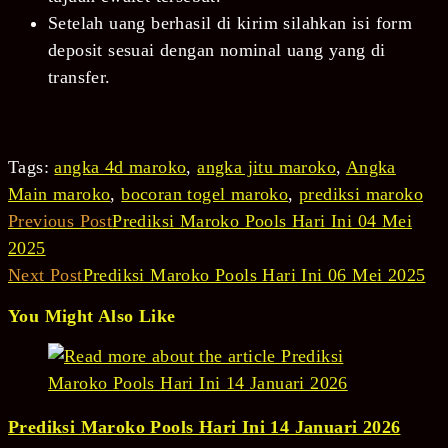
Setelah uang berhasil di kirim silahkan isi form
deposit sesuai dengan nominal uang yang di
transfer.
Tags
:
angka 4d maroko
,
angka jitu maroko
,
Angka
Main maroko
,
bocoran togel maroko
,
prediksi maroko
Read
Previous Post
Prediksi Maroko Pools Hari Ini 04 Mei
more
2025
Next Post
Prediksi Maroko Pools Hari Ini 06 Mei 2025
articles
You Might Also Like
Prediksi Maroko Pools Hari Ini 14 Januari 2026