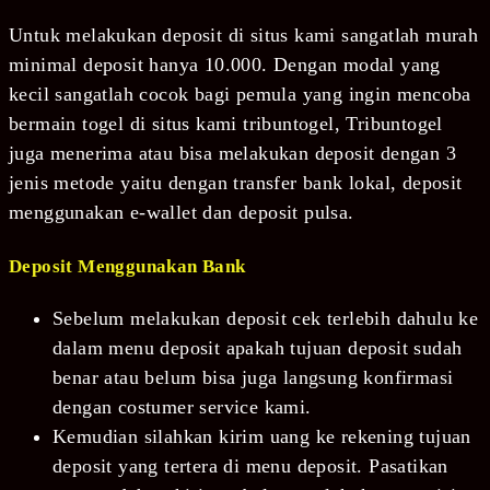
Untuk melakukan deposit di situs kami sangatlah murah
minimal deposit hanya 10.000. Dengan modal yang
kecil sangatlah cocok bagi pemula yang ingin mencoba
bermain togel di situs kami tribuntogel, Tribuntogel
juga menerima atau bisa melakukan deposit dengan 3
jenis metode yaitu dengan transfer bank lokal, deposit
menggunakan e-wallet dan deposit pulsa.
Deposit Menggunakan Bank
Sebelum melakukan deposit cek terlebih dahulu ke
dalam menu deposit apakah tujuan deposit sudah
benar atau belum bisa juga langsung konfirmasi
dengan costumer service kami.
Kemudian silahkan kirim uang ke rekening tujuan
deposit yang tertera di menu deposit. Pasatikan