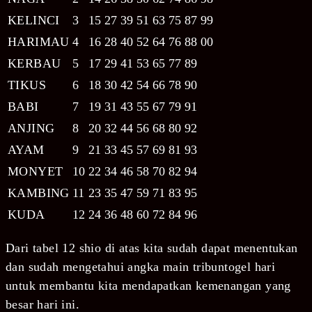
KELINCI
3
15
27
39
51
63
75
87
99
HARIMAU
4
16
28
40
52
64
76
88
00
KERBAU
5
17
29
41
53
65
77
89
TIKUS
6
18
30
42
54
66
78
90
BABI
7
19
31
43
55
67
79
91
ANJING
8
20
32
44
56
68
80
92
AYAM
9
21
33
45
57
69
81
93
MONYET
10
22
34
46
58
70
82
94
KAMBING
11
23
35
47
59
71
83
95
KUDA
12
24
36
48
60
72
84
96
Dari tabel 12 shio di atas kita sudah dapat menentukan
dan sudah mengetahui angka main tribuntogel hari
untuk membantu kita mendapatkan kemenangan yang
besar hari ini.