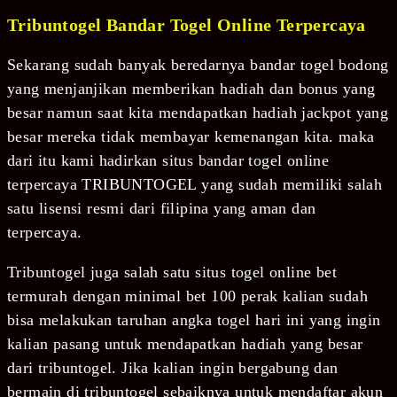
Tribuntogel Bandar Togel Online Terpercaya
Sekarang sudah banyak beredarnya bandar togel bodong
yang menjanjikan memberikan hadiah dan bonus yang
besar namun saat kita mendapatkan hadiah jackpot yang
besar mereka tidak membayar kemenangan kita. maka
dari itu kami hadirkan situs bandar togel online
terpercaya TRIBUNTOGEL yang sudah memiliki salah
satu lisensi resmi dari filipina yang aman dan
terpercaya.
Tribuntogel juga salah satu situs togel online bet
termurah dengan minimal bet 100 perak kalian sudah
bisa melakukan taruhan angka togel hari ini yang ingin
kalian pasang untuk mendapatkan hadiah yang besar
dari tribuntogel. Jika kalian ingin bergabung dan
bermain di tribuntogel sebaiknya untuk mendaftar akun