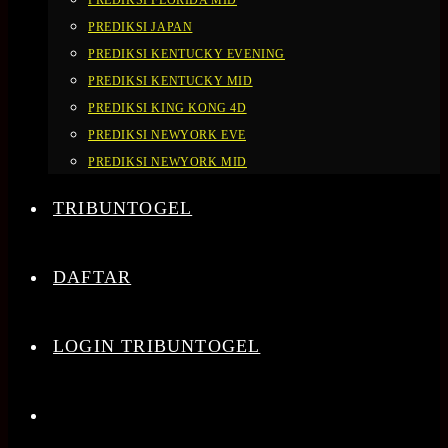
PREDIKSI FLORIDA MID
PREDIKSI JAPAN
PREDIKSI KENTUCKY EVENING
PREDIKSI KENTUCKY MID
PREDIKSI KING KONG 4D
PREDIKSI NEWYORK EVE
PREDIKSI NEWYORK MID
TRIBUNTOGEL
DAFTAR
LOGIN TRIBUNTOGEL
Toggle