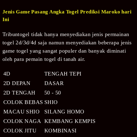
Jenis Game Pasang Angka Togel Prediksi
Maroko
hari
Ini
Tribuntogel tidak hanya menyediakan jenis permainan
togel 2d/3d/4d saja namun menyediakan beberapa jenis
game togel yang sangat populer dan banyak diminati
oleh para pemain togel di tanah air.
4D
TENGAH TEPI
2D DEPAN
DASAR
2D TENGAH
50 - 50
COLOK BEBAS
SHIO
MACAU SHIO
SILANG HOMO
COLOK NAGA
KEMBANG KEMPIS
COLOK JITU
KOMBINASI