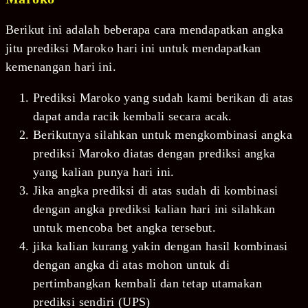
Berikut ini adalah beberapa cara mendapatkan angka
jitu
prediksi
Maroko
hari ini untuk mendapatkan
kemenangan hari ini.
Prediksi
Maroko
yang sudah kami berikan di atas
dapat anda racik kembali secara acak.
Berikutnya silahkan untuk mengkombinasi angka
prediksi
Maroko
diatas dengan prediksi angka
yang kalian punya hari ini.
Jika angka prediksi di atas sudah di kombinasi
dengan angka prediksi kalian hari ini silahkan
untuk mencoba bet angka tersebut.
jika kalian kurang yakin dengan hasil kombinasi
dengan angka di atas mohon untuk di
pertimbangkan kembali dan tetap utamakan
prediksi sendiri (UPS)