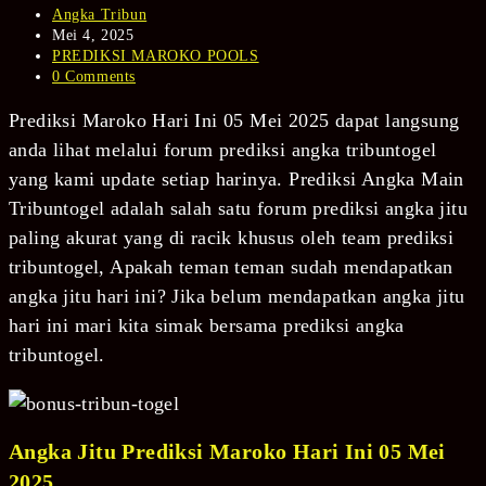
Post
Angka Tribun
author:
Post
Mei 4, 2025
published:
Post
PREDIKSI MAROKO POOLS
category:
Post
0 Comments
comments:
Prediksi Maroko Hari Ini 05 Mei 2025 dapat langsung
anda lihat melalui forum prediksi angka tribuntogel
yang kami update setiap harinya. Prediksi Angka Main
Tribuntogel adalah salah satu forum prediksi angka jitu
paling akurat yang di racik khusus oleh team prediksi
tribuntogel, Apakah teman teman sudah mendapatkan
angka jitu hari ini? Jika belum mendapatkan angka jitu
hari ini mari kita simak bersama prediksi angka
tribuntogel.
Angka Jitu Prediksi Maroko Hari Ini 05 Mei
2025