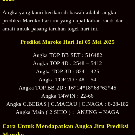
Angka yang kami berikan di bawah adalah angka
prediksi Maroko hari ini yang dapat kalian racik dan
amati untuk pasang taruhan togel hari ini.
Prediksi Maroko Hari Ini 05 Mei 2025
Angka TOP BB SET : 516482
Angka TOP 4D : 2548 – 5412
Angka TOP 3D : 824 – 425
Angka TOP 2D : 48 – 54
Angka TOP BB 2D : 16*14*18*68*62*45
Angka T4WIN : 22-66
Angka C.BEBAS | C.MACAU | C.NAGA : 8-28-182
Angka Main ( 2 SHIO ) : ANJING – NAGA
Cara Untuk Mendapatkan Angka Jitu Prediksi
Maroko