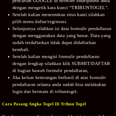
pencarian GOOGLE di browser smartphone anda
dengan mengetik kata kunci “TRIBUNTOGEL”.
Setelah kalian menemukan situs kami silahkan
pilih menu daftar/registrasi.
Selanjutnya silahkan isi data formulir pendaftaran
dengan menggunakan data yang benar. Data yang
sudah terdaftarkan tidak dapat didaftarkan
kembali.
Setelah kalian mengisi formulir pendaftaran
dengan lengkap silahkan klik SUBMIT/DAFTAR
di bagian bawah formulir pendaftaran,
Jika keluar keterangan berhasil di atas formulir
pendaftaran selama anda sudah bisa melakukan
login dan bermain di tribuntogel.
Cara Pasang Angka Togel Di Tribun Togel