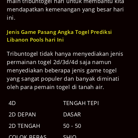
main tribuntogel hari untuk membantu kita
mendapatkan kemenangan yang besar hari
ini.
Jenis Game Pasang Angka Togel Prediksi
Libanon Pools
hari Ini
Tribuntogel tidak hanya menyediakan jenis
permainan togel 2d/3d/4d saja namun
menyediakan beberapa jenis game togel
yang sangat populer dan banyak diminati
oleh para pemain togel di tanah air.
4D
TENGAH TEPI
2D DEPAN
DASAR
2D TENGAH
50 - 50
COLOK BEBAS
SHIO