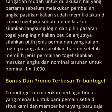
sangatlah mudah untuk di lakukan hal yang
pertama sebelum melakukan pembelian
angka pastikan kalian sudah memiliki akun di
tribun togel jika sudah memiliki akun
silahkan langsung login dan pilih pasaran
togel yang ingin kalian bet. Selanjutnya
silahkan pilih jenis permainan yang kalian
ingin pasang atau taruhkan hari ini setelah
memilih jenis permainan togel silahkan
masukan angka dan nominal taruhan untuk
nominal 1 = 1.000.
Bonus Dan Promo Terbesar Tribuntogel
Tribuntogel memberikan berbagai bonus
yang menarik untuk para pemain setia di
situs kami dan member baru yang baru saja