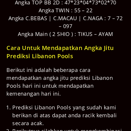
Angka TOP BB 2D : 47*23*04*73*02*70
Angka TWIN : 55 – 22
Angka C.BEBAS | C.MACAU | C.NAGA : 7 – 72
– 097
Angka Main ( 2 SHIO ) : TIKUS – AYAM
Cara Untuk Mendapatkan Angka Jitu
Prediksi Libanon Pools
Berikut ini adalah beberapa cara
mendapatkan angka jitu
prediksi
Libanon
Pools
hari ini untuk mendapatkan
kemenangan hari ini.
Prediksi
Libanon Pools
yang sudah kami
berikan di atas dapat anda racik kembali
secara acak.
Berikutnya silahkan untuk mengkombinasi