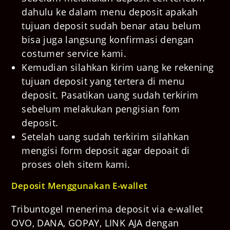
dahulu ke dalam menu deposit apakah
tujuan deposit sudah benar atau belum
bisa juga langsung konfirmasi dengan
costumer service kami.
Kemudian silahkan kirim uang ke rekening
tujuan deposit yang tertera di menu
deposit. Pasatikan uang sudah terkirim
sebelum melakukan pengisian fom
deposit.
Setelah uang sudah terkirim silahkan
mengisi form deposit agar depoait di
proses oleh sitem kami.
Deposit Menggunakan E-wallet
Tribuntogel menerima deposit via e-wallet
OVO, DANA, GOPAY, LINK AJA dengan