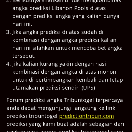
angka prediksi
Libanon Pools
diatas
dengan prediksi angka yang kalian punya
hari ini.
Jika angka prediksi di atas sudah di
kombinasi dengan angka prediksi kalian
hari ini silahkan untuk mencoba bet angka
tersebut.
jika kalian kurang yakin dengan hasil
kombinasi dengan angka di atas mohon
untuk di pertimbangkan kembali dan tetap
utamakan prediksi sendiri (UPS)
Forum prediksi angka Tribuntogel terpercaya
anda dapat mengunjungi langsung ke link
prediksi tribuntogel
predictiontribun.com
prediksi yang kami buat adalah sebagian dari
racikan para admin prediksi tribuntogel yang