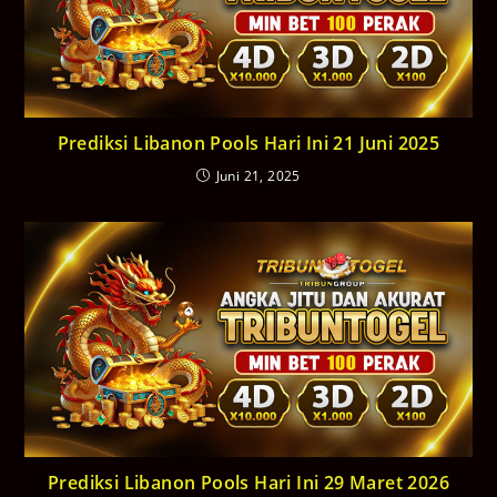
Prediksi Libanon Pools Hari Ini 21 Juni 2025
Juni 21, 2025
Prediksi Libanon Pools Hari Ini 29 Maret 2026