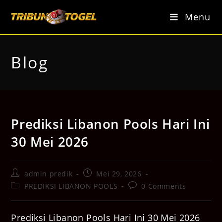
Skip
to
Menu
content
Blog
Prediksi Libanon Pools Hari Ini
30 Mei 2026
Post
Post
admin predik
Mei 29, 2026
author:
published:
Post
Post
PREDIKSI LIBANON POOLS
0 Comments
category:
comments:
Prediksi Libanon Pools Hari Ini 30 Mei 2026