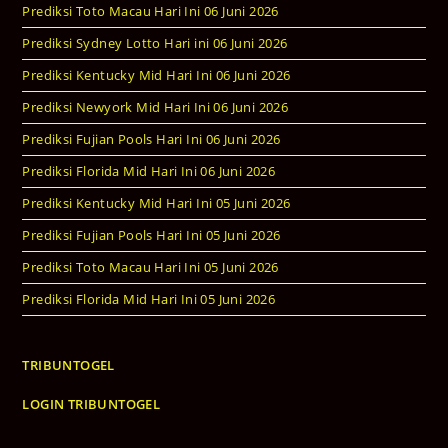
Prediksi Toto Macau Hari Ini 06 Juni 2026
Prediksi Sydney Lotto Hari ini 06 Juni 2026
Prediksi Kentucky Mid Hari Ini 06 Juni 2026
Prediksi Newyork Mid Hari Ini 06 Juni 2026
Prediksi Fujian Pools Hari Ini 06 Juni 2026
Prediksi Florida Mid Hari Ini 06 Juni 2026
Prediksi Kentucky Mid Hari Ini 05 Juni 2026
Prediksi Fujian Pools Hari Ini 05 Juni 2026
Prediksi Toto Macau Hari Ini 05 Juni 2026
Prediksi Florida Mid Hari Ini 05 Juni 2026
TRIBUNTOGEL
LOGIN TRIBUNTOGEL