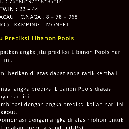
D : 76*86*97*58*85*65
TWIN : 22 – 44
CAU | C.NAGA : 8 – 78 – 968
HIO ) : KAMBING – MONYET
 Prediksi Libanon Pools
patkan angka jitu
prediksi
Libanon Pools
hari
 ini.
mi berikan di atas dapat anda racik kembali
nasi angka prediksi
Libanon Pools
diatas
ya hari ini.
ombinasi dengan angka prediksi kalian hari ini
rsebut.
l kombinasi dengan angka di atas mohon untuk
tamakan prediksi sendiri (UPS)