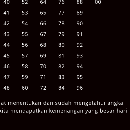
40
52
64
76
88
00
41
53
65
77
89
42
54
66
78
90
43
55
67
79
91
44
56
68
80
92
45
57
69
81
93
46
58
70
82
94
47
59
71
83
95
48
60
72
84
96
dapat menentukan dan sudah mengetahui angka
 kita mendapatkan kemenangan yang besar hari