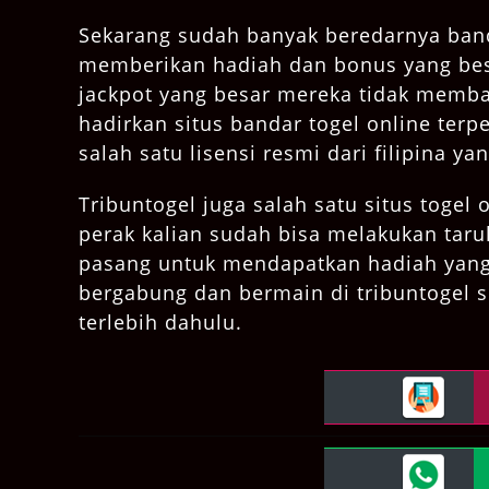
Sekarang sudah banyak beredarnya ban
memberikan hadiah dan bonus yang bes
jackpot yang besar mereka tidak memba
hadirkan situs bandar togel online te
salah satu lisensi resmi dari filipina y
Tribuntogel juga salah satu situs togel
perak kalian sudah bisa melakukan taruh
pasang untuk mendapatkan hadiah yang be
bergabung dan bermain di tribuntogel s
terlebih dahulu.