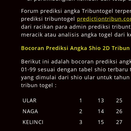
Forum prediksi angka Tribuntogel terpe
prediksi tribuntogel
predictiontribun.c
dari racikan para admin prediksi trib
meracik atau analisis angka togel dari ke
Bocoran Prediksi Angka Shio 2D Tribun
Berikut ini adalah bocoran prediksi an
01-99 sesuai dengan tabel shio terbaru 
yang dimulai dari shio ular untuk tahun
tribun togel :
ULAR
1
13
25
NAGA
2
14
26
KELINCI
3
15
27