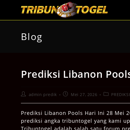
Skip
to
content
Blog
Prediksi Libanon Pools
Post
Post
Post
admin predik
Mei 27, 2026
PREDIKS
author:
published:
category:
Prediksi Libanon Pools Hari Ini 28 Mei 
prediksi angka tribuntogel yang kami up
Tribuntogel adalah salah satu forum pred