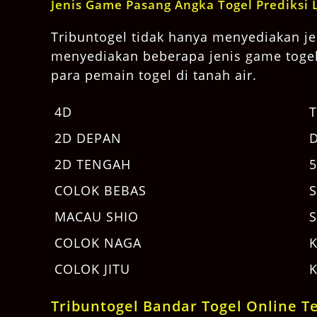
Jenis Game Pasang Angka Togel Prediksi
Tribuntogel tidak hanya menyediakan j
menyediakan beberapa jenis game togel
para pemain togel di tanah air.
4D
2D DEPAN
2D TENGAH
5
COLOK BEBAS
MACAU SHIO
COLOK NAGA
COLOK JITU
Tribuntogel Bandar Togel Online T