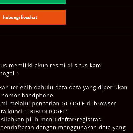
rus memiliki akun resmi di situs kami
togel :
an terlebih dahulu data data yang diperlukan
an nomor handphone.
kami melalui pencarian GOOGLE di browser
ta kunci “TRIBUNTOGEL”.
ilahkan pilih menu daftar/registrasi.
ir pendaftaran dengan menggunakan data yang