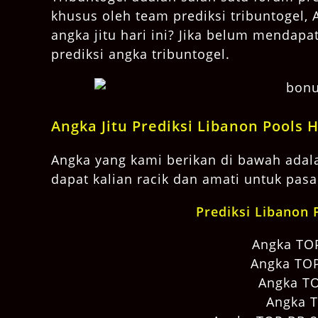
khusus oleh team prediksi tribuntogel
angka jitu hari ini? Jika belum mendapa
prediksi angka tribuntogel.
Angka Jitu Prediksi Libanon Pools H
Angka yang kami berikan di bawah adala
dapat kalian racik dan amati untuk pasan
Prediksi Libanon 
Angka TOP
Angka TOP
Angka TO
Angka T