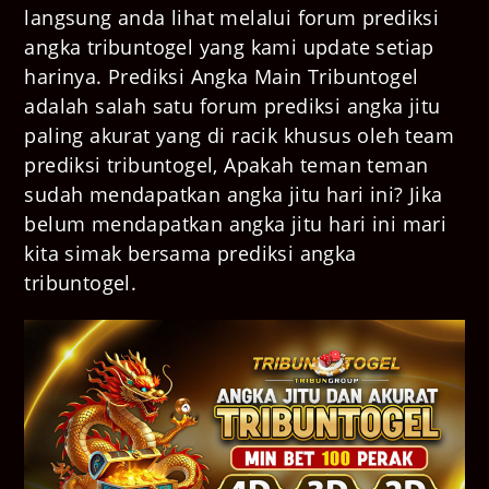
langsung anda lihat melalui forum prediksi
angka tribuntogel yang kami update setiap
harinya. Prediksi Angka Main Tribuntogel
adalah salah satu forum prediksi angka jitu
paling akurat yang di racik khusus oleh team
prediksi tribuntogel, Apakah teman teman
sudah mendapatkan angka jitu hari ini? Jika
belum mendapatkan angka jitu hari ini mari
kita simak bersama prediksi angka
tribuntogel.