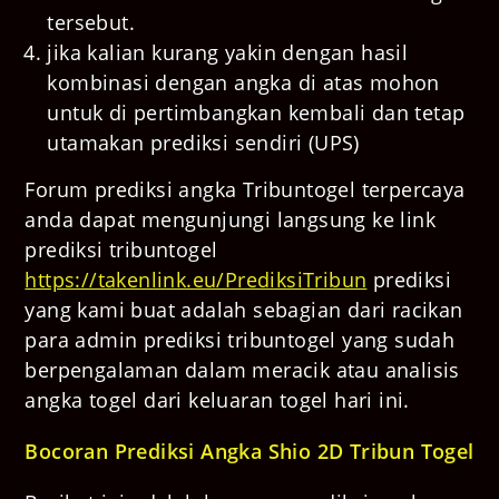
tersebut.
jika kalian kurang yakin dengan hasil
kombinasi dengan angka di atas mohon
untuk di pertimbangkan kembali dan tetap
utamakan prediksi sendiri (UPS)
Forum prediksi angka Tribuntogel terpercaya
anda dapat mengunjungi langsung ke link
prediksi tribuntogel
https://takenlink.eu/PrediksiTribun
prediksi
yang kami buat adalah sebagian dari racikan
para admin prediksi tribuntogel yang sudah
berpengalaman dalam meracik atau analisis
angka togel dari keluaran togel hari ini.
Bocoran Prediksi Angka Shio 2D Tribun Togel