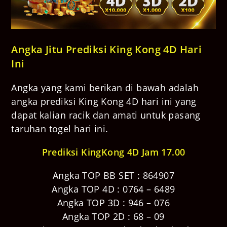
Angka Jitu Prediksi King Kong 4D Hari
Ini
Angka yang kami berikan di bawah adalah
angka prediksi King Kong 4D hari ini yang
dapat kalian racik dan amati untuk pasang
taruhan togel hari ini.
Prediksi KingKong 4D Jam 17.00
Angka TOP BB SET : 864907
Angka TOP 4D : 0764 – 6489
Angka TOP 3D : 946 – 076
Angka TOP 2D : 68 – 09