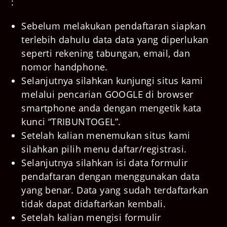
:
Sebelum melakukan pendaftaran siapkan
terlebih dahulu data data yang diperlukan
seperti rekening tabungan, email, dan
nomor handphone.
Selanjutnya silahkan kunjungi situs kami
melalui pencarian GOOGLE di browser
smartphone anda dengan mengetik kata
kunci “TRIBUNTOGEL”.
Setelah kalian menemukan situs kami
silahkan pilih menu daftar/registrasi.
Selanjutnya silahkan isi data formulir
pendaftaran dengan menggunakan data
yang benar. Data yang sudah terdaftarkan
tidak dapat didaftarkan kembali.
Setelah kalian mengisi formulir