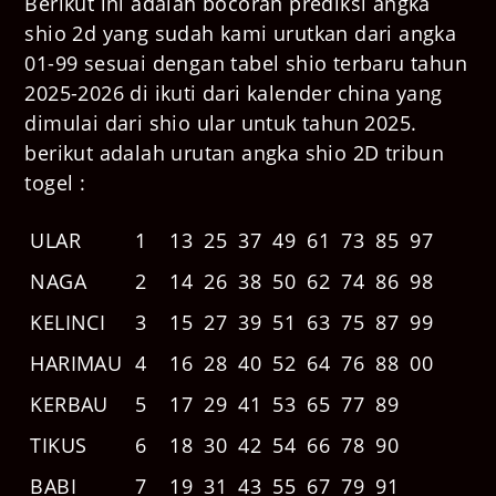
Berikut ini adalah bocoran prediksi angka
shio 2d yang sudah kami urutkan dari angka
01-99 sesuai dengan tabel shio terbaru tahun
2025-2026 di ikuti dari kalender china yang
dimulai dari shio ular untuk tahun 2025.
berikut adalah urutan angka shio 2D tribun
togel :
ULAR
1
13
25
37
49
61
73
85
97
NAGA
2
14
26
38
50
62
74
86
98
KELINCI
3
15
27
39
51
63
75
87
99
HARIMAU
4
16
28
40
52
64
76
88
00
KERBAU
5
17
29
41
53
65
77
89
TIKUS
6
18
30
42
54
66
78
90
BABI
7
19
31
43
55
67
79
91