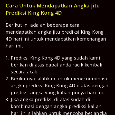
Cara Untuk Mendapatkan Angka Jitu
Prediksi King Kong 4D
Berikut ini adalah beberapa cara
mendapatkan angka jitu
prediksi
King Kong
4D
hari ini untuk mendapatkan kemenangan
hari ini.
Prediksi
King Kong 4D
yang sudah kami
berikan di atas dapat anda racik kembali
secara acak.
Berikutnya silahkan untuk mengkombinasi
angka prediksi
King Kong 4D
diatas dengan
prediksi angka yang kalian punya hari ini.
Jika angka prediksi di atas sudah di
kombinasi dengan angka prediksi kalian
hari ini silahkan untuk mencoba bet angka