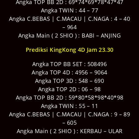
Angka TOP BB 2D : 69*74*69*78*47*47
Angka TWIN : 44 – 77
Angka C.BEBAS | C.MACAU | C.NAGA : 4 – 40
– 964
Angka Main ( 2 SHIO ) : BABI – ANJING
Prediksi KingKong 4D Jam 23.30
Angka TOP BB SET : 508496
Angka TOP 4D : 4956 – 9064
Angka TOP 3D : 548 – 690
Angka TOP 2D : 06 – 98
Angka TOP BB 2D : 59*80*58*98*40*98
Angka TWIN : 55 – 11
Angka C.BEBAS | C.MACAU | C.NAGA : 9 – 89
– 605
Angka Main ( 2 SHIO ) : KERBAU – ULAR