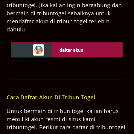
tribuntogel. Jika kalian ingin bergabung dan
bermain di tribuntogel sebaiknya untuk
mendaftar akun di tribun togel terlebih
dahulu.
Cara Daftar Akun Di Tribun Togel
Untuk bermain di tribun togel kalian harus
memiliki akun resmi di situs kami
tribuntogel. Berikut cara daftar di tribuntogel