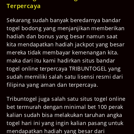
Terpercaya
Sekarang sudah banyak beredarnya bandar
togel bodong yang menjanjikan memberikan
hadiah dan bonus yang besar namun saat
kita mendapatkan hadiah jackpot yang besar
mereka tidak membayar kemenangan kita.
maka dari itu kami hadirkan situs bandar
togel online terpercaya TRIBUNTOGEL yang
sudah memiliki salah satu lisensi resmi dari
filipina yang aman dan terpercaya.
Tribuntogel juga salah satu situs togel online
bet termurah dengan minimal bet 100 perak
kalian sudah bisa melakukan taruhan angka
togel hari ini yang ingin kalian pasang untuk
mendapatkan hadiah yang besar dari