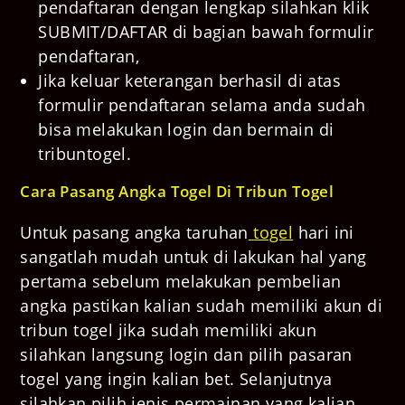
pendaftaran dengan lengkap silahkan klik
SUBMIT/DAFTAR di bagian bawah formulir
pendaftaran,
Jika keluar keterangan berhasil di atas
formulir pendaftaran selama anda sudah
bisa melakukan login dan bermain di
tribuntogel.
Cara Pasang Angka Togel Di Tribun Togel
Untuk pasang angka taruhan
togel
hari ini
sangatlah mudah untuk di lakukan hal yang
pertama sebelum melakukan pembelian
angka pastikan kalian sudah memiliki akun di
tribun togel jika sudah memiliki akun
silahkan langsung login dan pilih pasaran
togel yang ingin kalian bet. Selanjutnya
silahkan pilih jenis permainan yang kalian