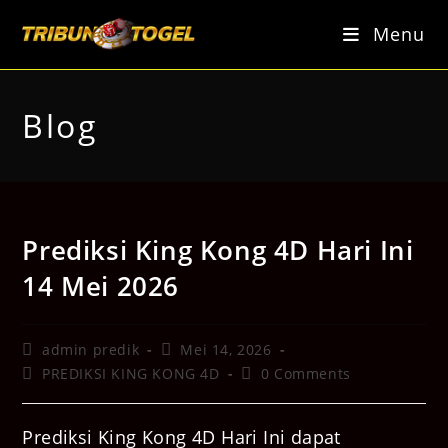
Skip
to
Menu
content
Blog
Prediksi King Kong 4D Hari Ini
14 Mei 2026
Post
Post
admin predik
Mei 14, 2026
author:
published:
Post
Post
PREDIKSI KING KONG 4D
0 Comments
category:
comments:
Prediksi King Kong 4D Hari Ini dapat