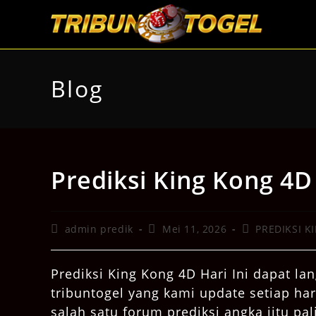
Skip
to
content
Blog
Prediksi King Kong 4D 
Post
Post
Post
admin predik
Mei 11, 2026
PREDIKSI K
author:
published:
category:
Prediksi King Kong 4D Hari Ini dapat la
tribuntogel yang kami update setiap har
salah satu forum prediksi angka jitu pa