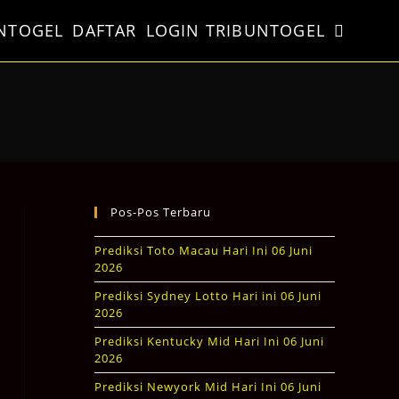
NTOGEL
DAFTAR
LOGIN TRIBUNTOGEL
Toggle
website
search
Pos-Pos Terbaru
Prediksi Toto Macau Hari Ini 06 Juni
2026
Prediksi Sydney Lotto Hari ini 06 Juni
2026
Prediksi Kentucky Mid Hari Ini 06 Juni
2026
Prediksi Newyork Mid Hari Ini 06 Juni