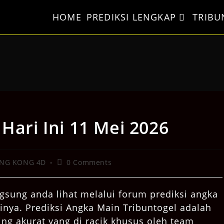
HOME
PREDIKSI LENGKAP
TRIBU
Hari Ini 11 Mei 2026
Post
ING KONG 4D
0 Comments
comments:
ngsung anda lihat melalui forum prediksi angka
inya. Prediksi Angka Main Tribuntogel adalah
ling akurat yang di racik khusus oleh team