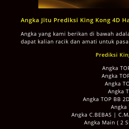
Angka Jitu Prediksi King Kong 4D Ha
Angka yang kami berikan di bawah adala
dapat kalian racik dan amati untuk pasan
Prediksi Ki
Angka TOP
Angka TOP
Angka TO
Angka T
Angka TOP BB 2D
Angka 
Angka C.BEBAS | C.MA
Angka Main ( 2 S