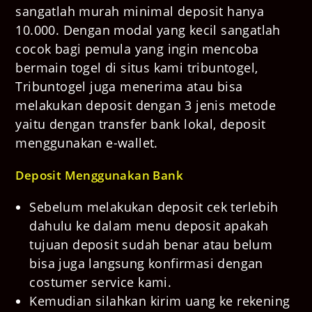
sangatlah murah minimal deposit hanya
10.000. Dengan modal yang kecil sangatlah
cocok bagi pemula yang ingin mencoba
bermain togel di situs kami tribuntogel,
Tribuntogel juga menerima atau bisa
melakukan deposit dengan 3 jenis metode
yaitu dengan transfer bank lokal, deposit
menggunakan e-wallet.
Deposit Menggunakan Bank
Sebelum melakukan deposit cek terlebih
dahulu ke dalam menu deposit apakah
tujuan deposit sudah benar atau belum
bisa juga langsung konfirmasi dengan
costumer service kami.
Kemudian silahkan kirim uang ke rekening