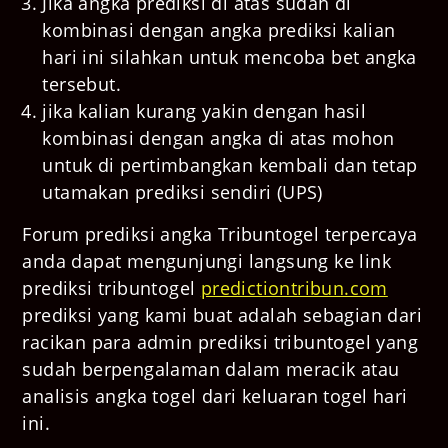
Jika angka prediksi di atas sudah di
kombinasi dengan angka prediksi kalian
hari ini silahkan untuk mencoba bet angka
tersebut.
jika kalian kurang yakin dengan hasil
kombinasi dengan angka di atas mohon
untuk di pertimbangkan kembali dan tetap
utamakan prediksi sendiri (UPS)
Forum prediksi angka Tribuntogel terpercaya
anda dapat mengunjungi langsung ke link
prediksi tribuntogel
predictiontribun.com
prediksi yang kami buat adalah sebagian dari
racikan para admin prediksi tribuntogel yang
sudah berpengalaman dalam meracik atau
analisis angka togel dari keluaran togel hari
ini.