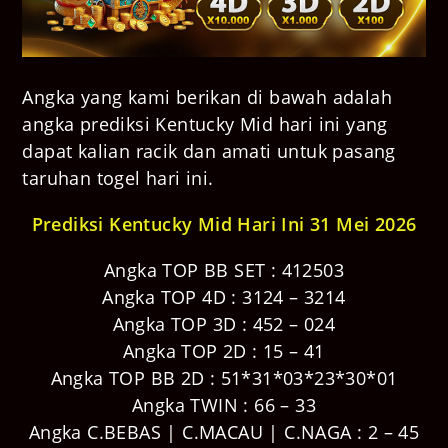
Angka yang kami berikan di bawah adalah
angka prediksi Kentucky Mid hari ini yang
dapat kalian racik dan amati untuk pasang
taruhan togel hari ini.
Prediksi Kentucky Mid Hari Ini 31 Mei 2026
Angka TOP BB SET : 412503
Angka TOP 4D : 3124 – 3214
Angka TOP 3D : 452 – 024
Angka TOP 2D : 15 – 41
Angka TOP BB 2D : 51*31*03*23*30*01
Angka TWIN : 66 – 33
Angka C.BEBAS | C.MACAU | C.NAGA : 2 – 45