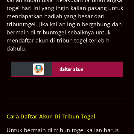
togel hari ini yang ingin kalian pasang untuk
mendapatkan hadiah yang besar dari
tribuntogel. Jika kalian ingin bergabung dan
bermain di tribuntogel sebaiknya untuk
mendaftar akun di tribun togel terlebih
dahulu.
Cara Daftar Akun Di Tribun Togel
Untuk bermain di tribun togel kalian harus