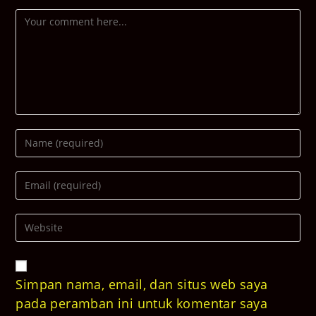
Comment
Enter
your
name
Enter
or
your
username
email
to
Enter
address
comment
your
to
website
comment
URL
(optional)
Simpan nama, email, dan situs web saya
pada peramban ini untuk komentar saya