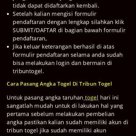
tidak dapat didaftarkan kembali.
Setelah kalian mengisi formulir
pendaftaran dengan lengkap silahkan klik
SUBMIT/DAFTAR di bagian bawah formulir
pendaftaran,
Jika keluar keterangan berhasil di atas
formulir pendaftaran selama anda sudah
bisa melakukan login dan bermain di
tribuntogel.
Cara Pasang Angka Togel Di Tribun Togel
Untuk pasang angka taruhan
togel
hari ini
sangatlah mudah untuk di lakukan hal yang
pertama sebelum melakukan pembelian
angka pastikan kalian sudah memiliki akun di
tribun togel jika sudah memiliki akun