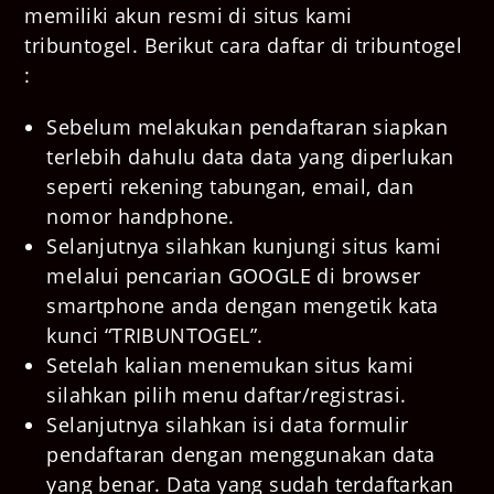
memiliki akun resmi di situs kami
tribuntogel. Berikut cara daftar di tribuntogel
:
Sebelum melakukan pendaftaran siapkan
terlebih dahulu data data yang diperlukan
seperti rekening tabungan, email, dan
nomor handphone.
Selanjutnya silahkan kunjungi situs kami
melalui pencarian GOOGLE di browser
smartphone anda dengan mengetik kata
kunci “TRIBUNTOGEL”.
Setelah kalian menemukan situs kami
silahkan pilih menu daftar/registrasi.
Selanjutnya silahkan isi data formulir
pendaftaran dengan menggunakan data
yang benar. Data yang sudah terdaftarkan