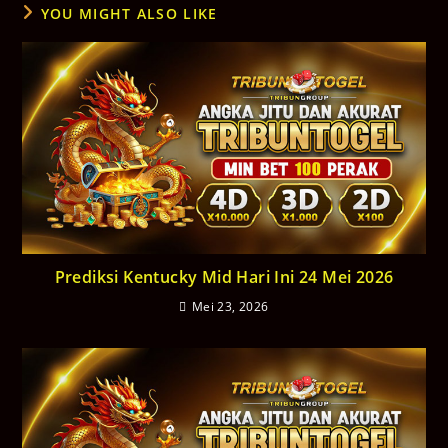
YOU MIGHT ALSO LIKE
Prediksi Kentucky Mid Hari Ini 24 Mei 2026
Mei 23, 2026