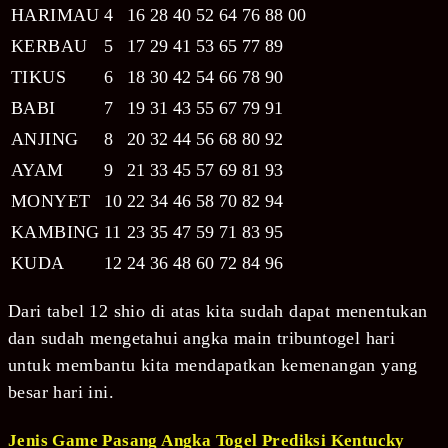
HARIMAU
4
16
28
40
52
64
76
88
00
KERBAU
5
17
29
41
53
65
77
89
TIKUS
6
18
30
42
54
66
78
90
BABI
7
19
31
43
55
67
79
91
ANJING
8
20
32
44
56
68
80
92
AYAM
9
21
33
45
57
69
81
93
MONYET
10
22
34
46
58
70
82
94
KAMBING
11
23
35
47
59
71
83
95
KUDA
12
24
36
48
60
72
84
96
Dari tabel 12 shio di atas kita sudah dapat menentukan
dan sudah mengetahui angka main tribuntogel hari
untuk membantu kita mendapatkan kemenangan yang
besar hari ini.
Jenis Game Pasang Angka Togel Prediksi
Kentucky