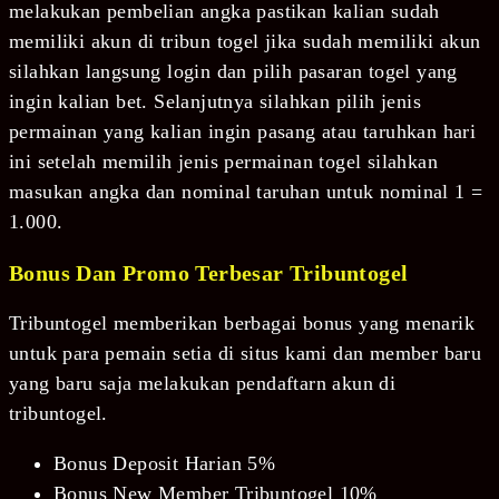
melakukan pembelian angka pastikan kalian sudah
memiliki akun di tribun togel jika sudah memiliki akun
silahkan langsung login dan pilih pasaran togel yang
ingin kalian bet. Selanjutnya silahkan pilih jenis
permainan yang kalian ingin pasang atau taruhkan hari
ini setelah memilih jenis permainan togel silahkan
masukan angka dan nominal taruhan untuk nominal 1 =
1.000.
Bonus Dan Promo Terbesar Tribuntogel
Tribuntogel memberikan berbagai bonus yang menarik
untuk para pemain setia di situs kami dan member baru
yang baru saja melakukan pendaftarn akun di
tribuntogel.
Bonus Deposit Harian 5%
Bonus New Member Tribuntogel 10%