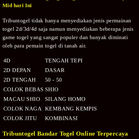
Mid
hari Ini
Tribuntogel tidak hanya menyediakan jenis permainan
togel 2d/3d/4d saja namun menyediakan beberapa jenis
game togel yang sangat populer dan banyak diminati
oleh para pemain togel di tanah air.
4D
TENGAH TEPI
2D DEPAN
DASAR
2D TENGAH
50 - 50
COLOK BEBAS
SHIO
MACAU SHIO
SILANG HOMO
COLOK NAGA
KEMBANG KEMPIS
COLOK JITU
KOMBINASI
Tribuntogel Bandar Togel Online Terpercaya