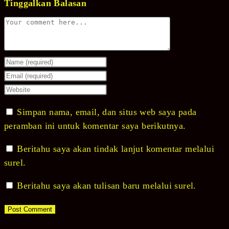
Tinggalkan Balasan
Comment
Enter
your
Enter
name
your
Enter
or
email
your
Simpan nama, email, dan situs web saya pada
username
address
website
peramban ini untuk komentar saya berikutnya.
to
to
URL
comment
comment
(optional)
Beritahu saya akan tindak lanjut komentar melalui
surel.
Beritahu saya akan tulisan baru melalui surel.
Pos-pos Terbaru