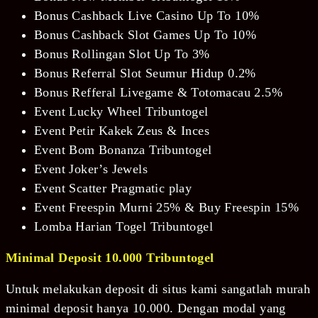
Bonus Cashback Live Casino Up To 10%
Bonus Cashback Slot Games Up To 10%
Bonus Rollingan Slot Up To 3%
Bonus Referral Slot Seumur Hidup 0.2%
Bonus Refferal Livegame & Totomacau 2.5%
Event Lucky Wheel Tribuntogel
Event Petir Kakek Zeus & Inces
Event Bom Bonanza Tribuntogel
Event Joker’s Jewels
Event Scatter Pragmatic play
Event Freespin Murni 25% & Buy Freespin 15%
Lomba Harian Togel Tribuntogel
Minimal Deposit 10.000 Tribuntogel
Untuk melakukan deposit di situs kami sangatlah murah
minimal deposit hanya 10.000. Dengan modal yang