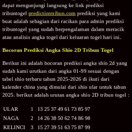
dapat mengunjungi langsung ke link prediksi
tribuntogel
predictiontribun.com
prediksi yang kami
buat adalah sebagian dari racikan para admin prediksi
tribuntogel yang sudah berpengalaman dalam meracik
atau analisis angka togel dari keluaran togel hari ini.
Bocoran Prediksi Angka Shio 2D Tribun Togel
Berikut ini adalah bocoran prediksi angka shio 2d yang
sudah kami urutkan dari angka 01-99 sesuai dengan
tabel shio terbaru tahun 2025-2026 di ikuti dari
kalender china yang dimulai dari shio ular untuk tahun
2025. berikut adalah urutan angka shio 2D tribun togel :
ULAR
1
13
25
37
49
61
73
85
97
NAGA
2
14
26
38
50
62
74
86
98
KELINCI
3
15
27
39
51
63
75
87
99