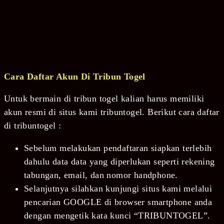
Cara Daftar Akun Di Tribun Togel
Untuk bermain di tribun togel kalian harus memiliki
akun resmi di situs kami tribuntogel. Berikut cara daftar
di tribuntogel :
Sebelum melakukan pendaftaran siapkan terlebih
dahulu data data yang diperlukan seperti rekening
tabungan, email, dan nomor handphone.
Selanjutnya silahkan kunjungi situs kami melalui
pencarian GOOGLE di browser smartphone anda
dengan mengetik kata kunci “TRIBUNTOGEL”.