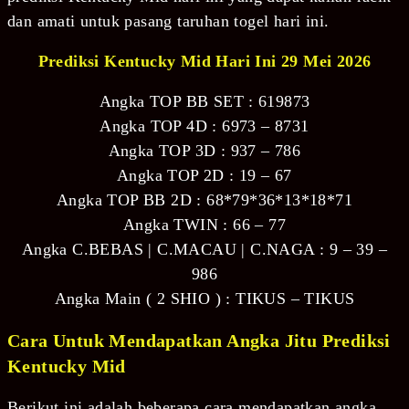
dan amati untuk pasang taruhan togel hari ini.
Prediksi Kentucky Mid Hari Ini 29 Mei 2026
Angka TOP BB SET : 619873
Angka TOP 4D : 6973 – 8731
Angka TOP 3D : 937 – 786
Angka TOP 2D : 19 – 67
Angka TOP BB 2D : 68*79*36*13*18*71
Angka TWIN : 66 – 77
Angka C.BEBAS | C.MACAU | C.NAGA : 9 – 39 –
986
Angka Main ( 2 SHIO ) : TIKUS – TIKUS
Cara Untuk Mendapatkan Angka Jitu Prediksi
Kentucky Mid
Berikut ini adalah beberapa cara mendapatkan angka