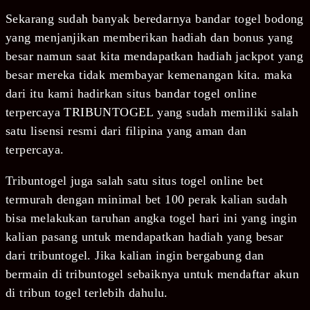
Sekarang sudah banyak beredarnya bandar togel bodong
yang menjanjikan memberikan hadiah dan bonus yang
besar namun saat kita mendapatkan hadiah jackpot yang
besar mereka tidak membayar kemenangan kita. maka
dari itu kami hadirkan situs bandar togel online
terpercaya TRIBUNTOGEL yang sudah memiliki salah
satu lisensi resmi dari filipina yang aman dan
terpercaya.
Tribuntogel juga salah satu situs togel online bet
termurah dengan minimal bet 100 perak kalian sudah
bisa melakukan taruhan angka togel hari ini yang ingin
kalian pasang untuk mendapatkan hadiah yang besar
dari tribuntogel. Jika kalian ingin bergabung dan
bermain di tribuntogel sebaiknya untuk mendaftar akun
di tribun togel terlebih dahulu.