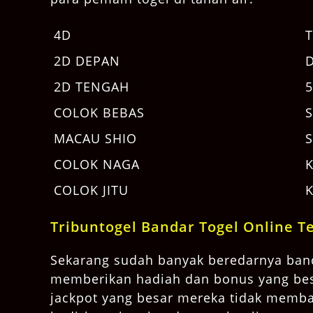
4D
2D DEPAN
2D TENGAH
5
COLOK BEBAS
MACAU SHIO
COLOK NAGA
COLOK JITU
Tribuntogel Bandar Togel Online T
Sekarang sudah banyak beredarnya ban
memberikan hadiah dan bonus yang bes
jackpot yang besar mereka tidak memba