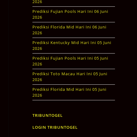
2026
Prediksi Fujian Pools Hari Ini 06 Juni
2026
Prediksi Florida Mid Hari Ini 06 Juni
2026
Prediksi Kentucky Mid Hari Ini 05 Juni
2026
Prediksi Fujian Pools Hari Ini 05 Juni
2026
Prediksi Toto Macau Hari Ini 05 Juni
2026
Prediksi Florida Mid Hari Ini 05 Juni
2026
TRIBUNTOGEL
LOGIN TRIBUNTOGEL