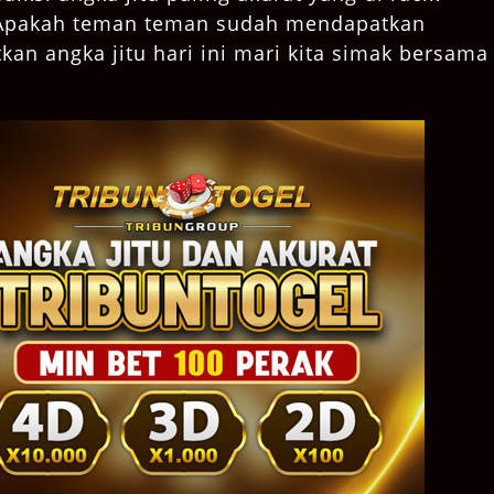
, Apakah teman teman sudah mendapatkan
tkan angka jitu hari ini mari kita simak bersama