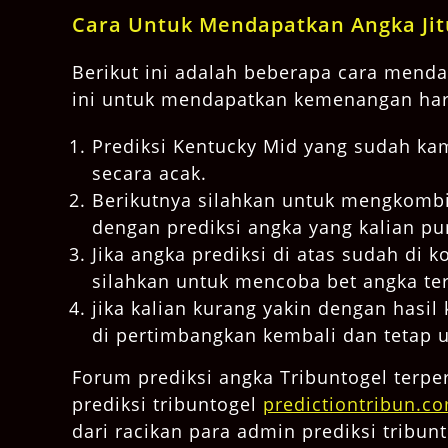
Cara Untuk Mendapatkan Angka Jit
Berikut ini adalah beberapa cara menda
ini untuk mendapatkan kemenangan hari
Prediksi
Kentucky Mid
yang sudah kam
secara acak.
Berikutnya silahkan untuk mengkombi
dengan prediksi angka yang kalian pun
Jika angka prediksi di atas sudah di k
silahkan untuk mencoba bet angka te
jika kalian kurang yakin dengan hasi
di pertimbangkan kembali dan tetap u
Forum prediksi angka Tribuntogel terpe
prediksi tribuntogel
predictiontribun.c
dari racikan para admin prediksi trib