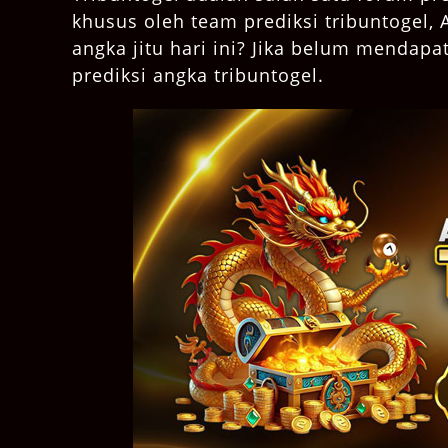
khusus oleh team prediksi tribuntogel
angka jitu hari ini? Jika belum mendapa
prediksi angka tribuntogel.