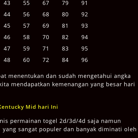
43
55
67
79
91
44
56
68
80
92
45
57
69
81
93
46
58
70
82
94
47
59
71
83
95
48
60
72
84
96
dapat menentukan dan sudah mengetahui angka
 kita mendapatkan kemenangan yang besar hari
Kentucky Mid
hari Ini
enis permainan togel 2d/3d/4d saja namun
 yang sangat populer dan banyak diminati oleh