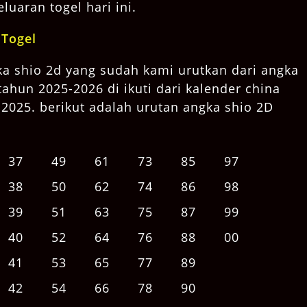
luaran togel hari ini.
 Togel
gka shio 2d yang sudah kami urutkan dari angka
tahun 2025-2026 di ikuti dari kalender china
 2025. berikut adalah urutan angka shio 2D
37
49
61
73
85
97
38
50
62
74
86
98
39
51
63
75
87
99
40
52
64
76
88
00
41
53
65
77
89
42
54
66
78
90