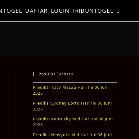
NTOGEL
DAFTAR
LOGIN TRIBUNTOGEL
Toggle
website
search
Pos-Pos Terbaru
Prediksi Toto Macau Hari Ini 06 Juni
2026
Prediksi Sydney Lotto Hari ini 06 Juni
2026
Prediksi Kentucky Mid Hari Ini 06 Juni
2026
Prediksi Newyork Mid Hari Ini 06 Juni