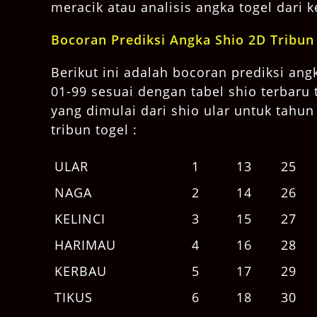
meracik atau analisis angka togel dari ke
Bocoran Prediksi Angka Shio 2D Tribun
Berikut ini adalah bocoran prediksi an
01-99 sesuai dengan tabel shio terbaru 
yang dimulai dari shio ular untuk tahun
tribun togel :
ULAR
1
13
25
NAGA
2
14
26
KELINCI
3
15
27
HARIMAU
4
16
28
KERBAU
5
17
29
TIKUS
6
18
30