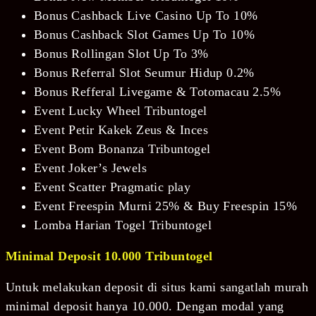
Bonus Cashback Live Casino Up To 10%
Bonus Cashback Slot Games Up To 10%
Bonus Rollingan Slot Up To 3%
Bonus Referral Slot Seumur Hidup 0.2%
Bonus Refferal Livegame & Totomacau 2.5%
Event Lucky Wheel Tribuntogel
Event Petir Kakek Zeus & Inces
Event Bom Bonanza Tribuntogel
Event Joker’s Jewels
Event Scatter Pragmatic play
Event Freespin Murni 25% & Buy Freespin 15%
Lomba Harian Togel Tribuntogel
Minimal Deposit 10.000 Tribuntogel
Untuk melakukan deposit di situs kami sangatlah murah
minimal deposit hanya 10.000. Dengan modal yang