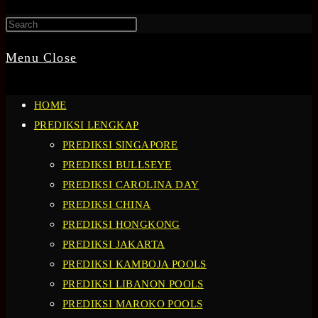
Press
website
Escape
Menu
Close
to
search
close
the
HOME
search
PREDIKSI LENGKAP
panel.
PREDIKSI SINGAPORE
PREDIKSI BULLSEYE
PREDIKSI CAROLINA DAY
PREDIKSI CHINA
PREDIKSI HONGKONG
PREDIKSI JAKARTA
PREDIKSI KAMBOJA POOLS
PREDIKSI LIBANON POOLS
PREDIKSI MAROKO POOLS