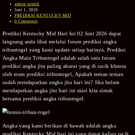
Post
admin predik
author:
Post
Juni 1, 2026
published:
Post
PREDIKSI KENTUCKY MID
category:
Post
0 Comments
comments:
Prediksi Kentucky Mid Hari Ini 02 Juni 2026 dapat
langsung anda lihat melalui forum prediksi angka
tribuntogel yang kami update setiap harinya. Prediksi
Angka Main Tribuntogel adalah salah satu forum
prediksi angka jitu paling akurat yang di racik khusus
oleh team prediksi tribuntogel, Apakah teman teman
sudah mendapatkan angka jitu hari ini? Jika belum
mendapatkan angka jitu hari ini mari kita simak
bersama prediksi angka tribuntogel.
Angka yang kami berikan di bawah adalah angka
prediksi Kentucky Mid hari ini yang dapat kalian racik