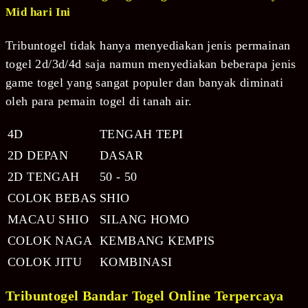
Mid
hari Ini
Tribuntogel tidak hanya menyediakan jenis permainan
togel 2d/3d/4d saja namun menyediakan beberapa jenis
game togel yang sangat populer dan banyak diminati
oleh para pemain togel di tanah air.
4D
TENGAH TEPI
2D DEPAN
DASAR
2D TENGAH
50 - 50
COLOK BEBAS
SHIO
MACAU SHIO
SILANG HOMO
COLOK NAGA
KEMBANG KEMPIS
COLOK JITU
KOMBINASI
Tribuntogel Bandar Togel Online Terpercaya