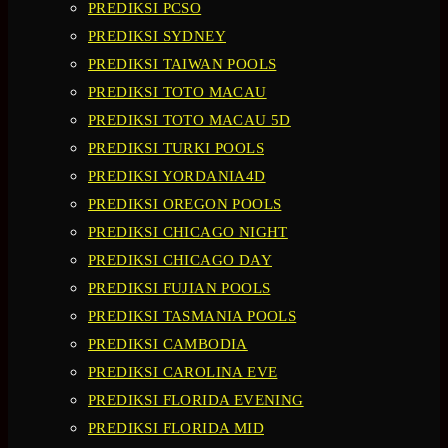
PREDIKSI PCSO
PREDIKSI SYDNEY
PREDIKSI TAIWAN POOLS
PREDIKSI TOTO MACAU
PREDIKSI TOTO MACAU 5D
PREDIKSI TURKI POOLS
PREDIKSI YORDANIA4D
PREDIKSI OREGON POOLS
PREDIKSI CHICAGO NIGHT
PREDIKSI CHICAGO DAY
PREDIKSI FUJIAN POOLS
PREDIKSI TASMANIA POOLS
PREDIKSI CAMBODIA
PREDIKSI CAROLINA EVE
PREDIKSI FLORIDA EVENING
PREDIKSI FLORIDA MID