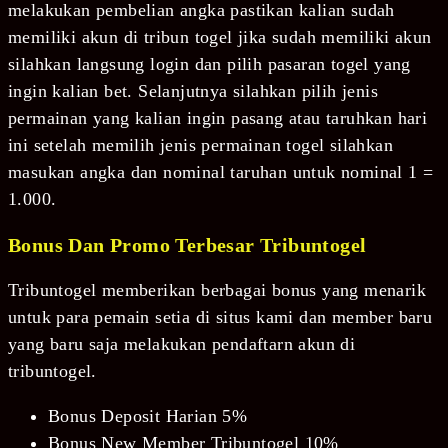
melakukan pembelian angka pastikan kalian sudah
memiliki akun di tribun togel jika sudah memiliki akun
silahkan langsung login dan pilih pasaran togel yang
ingin kalian bet. Selanjutnya silahkan pilih jenis
permainan yang kalian ingin pasang atau taruhkan hari
ini setelah memilih jenis permainan togel silahkan
masukan angka dan nominal taruhan untuk nominal 1 =
1.000.
Bonus Dan Promo Terbesar Tribuntogel
Tribuntogel memberikan berbagai bonus yang menarik
untuk para pemain setia di situs kami dan member baru
yang baru saja melakukan pendaftarn akun di
tribuntogel.
Bonus Deposit Harian 5%
Bonus New Member Tribuntogel 10%