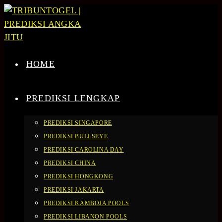
Skip
to
content
HOME
PREDIKSI LENGKAP
PREDIKSI SINGAPORE
PREDIKSI BULLSEYE
PREDIKSI CAROLINA DAY
PREDIKSI CHINA
PREDIKSI HONGKONG
PREDIKSI JAKARTA
PREDIKSI KAMBOJA POOLS
PREDIKSI LIBANON POOLS