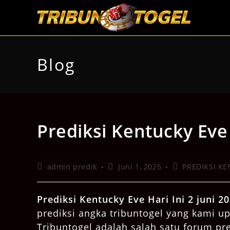
Skip
to
content
Blog
Prediksi Kentucky Eve 
Post
Post
Post
admin predik
Juni 1, 2025
PREDIKSI K
author:
published:
category:
Prediksi Kentucky Eve Hari Ini 2 juni 2
prediksi angka tribuntogel yang kami up
Tribuntogel adalah salah satu forum pred