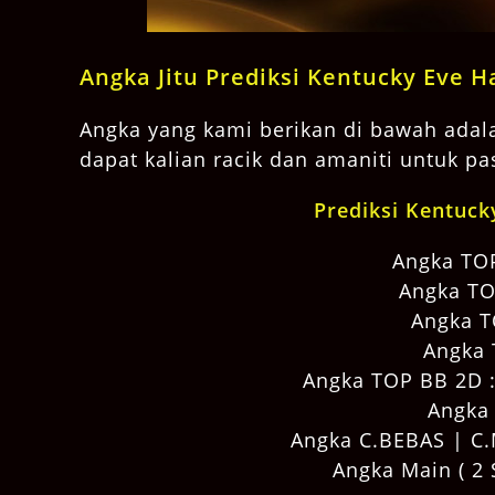
Angka Jitu Prediksi Kentucky Eve Ha
Angka yang kami berikan di bawah adala
dapat kalian racik dan amaniti untuk pas
Prediksi Kentucky
Angka TOP
Angka TO
Angka T
Angka 
Angka TOP BB 2D 
Angka 
Angka C.BEBAS | C.
Angka Main ( 2