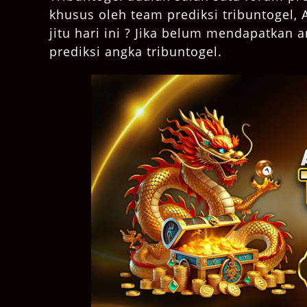
khusus oleh team prediksi tribuntogel
jitu hari ini ? Jika belum mendapatkan a
prediksi angka tribuntogel.