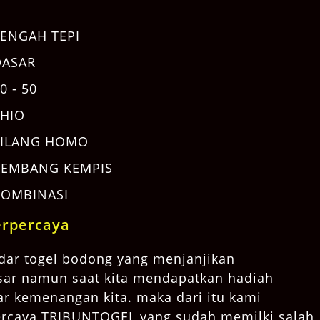
TENGAH TEPI
DASAR
0 - 50
SHIO
SILANG HOMO
KEMBANG KEMPIS
KOMBINASI
erpercaya
dar togel bodong yang menjanjikan
ar namun saat kita mendapatkan hadiah
r kemenangan kita. maka dari itu kami
rpercaya TRIBUNTOGEL yang sudah memilki salah