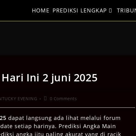
HOME
PREDIKSI LENGKAP
TRIBU
Hari Ini 2 juni 2025
Post
ENTUCKY EVENING
0 Comments
comments:
025
dapat langsung ada lihat melalui forum
date setiap harinya. Prediksi Angka Main
iksi angka jitu paling akurat yang di racik