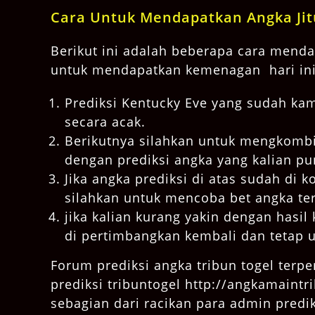
Cara Untuk Mendapatkan Angka Jit
Berikut ini adalah beberapa cara menda
untuk mendapatkan kemenagan hari ini
Prediksi Kentucky Eve yang sudah kam
secara acak.
Berikutnya silahkan untuk mengkombin
dengan prediksi angka yang kalian pun
Jika angka prediksi di atas sudah di k
silahkan untuk mencoba bet angka te
jika kalian kurang yakin dengan hasi
di pertimbangkan kembali dan tetap u
Forum prediksi angka tribun togel terp
prediksi tribuntogel http://angkamaint
sebagian dari racikan para admin predi