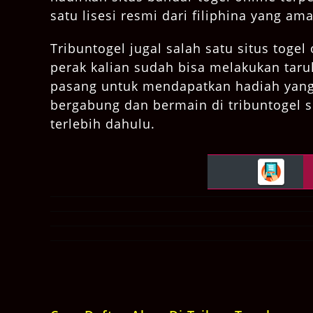
satu lisesi resmi dari filiphina yang am
Tribuntogel jugal salah satu situs toge
perak kalian sudah bisa melakukan taruh
pasang untuk mendapatkan hadiah yang be
bergabung dan bermain di tribuntogel s
terlebih dahulu.