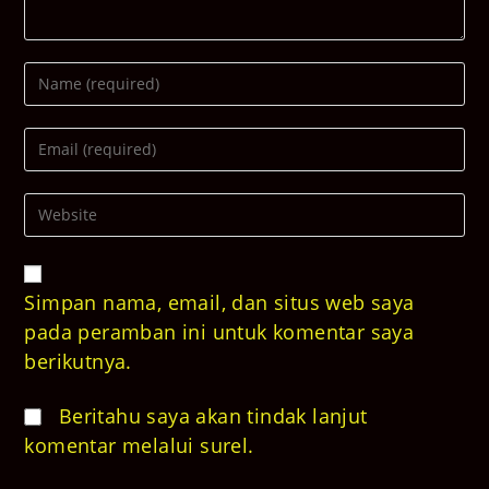
Enter
your
name
Enter
or
your
username
email
to
Enter
address
comment
your
to
website
comment
URL
(optional)
Simpan nama, email, dan situs web saya
pada peramban ini untuk komentar saya
berikutnya.
Beritahu saya akan tindak lanjut
komentar melalui surel.