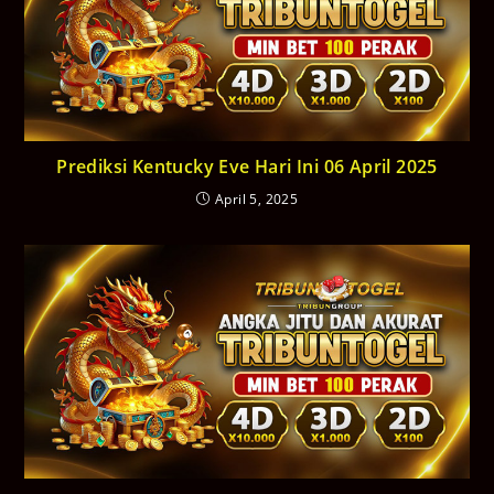
Prediksi Kentucky Eve Hari Ini 06 April 2025
April 5, 2025