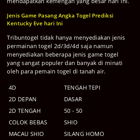
mendapatkan kemengan yang besar hari ini.
Jenis Game Pasang Angka Togel Prediksi
Kentucky Eve hari Ini
Tribuntogel tidak hanya menyediakan jenis
permainan togel 2d/3d/4d saja namun
menyediakan beberapa jenis game togel
yang sangat populer dan banyak di minati
oleh para pemain togel di tanah air.
4D
TENGAH TEPI
2D DEPAN
DASAR
2D TENGAH
50 - 50
COLOK BEBAS
SHIO
MACAU SHIO
SILANG HOMO