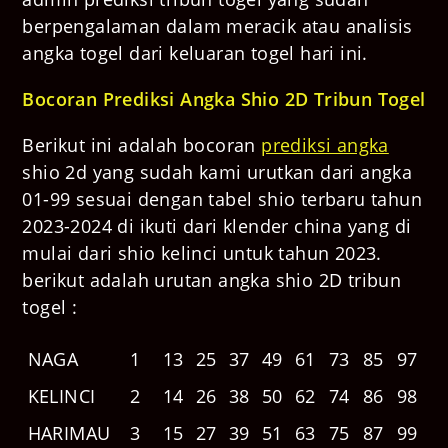
berpengalaman dalam meracik atau analisis
angka togel dari keluaran togel hari ini.
Bocoran Prediksi Angka Shio 2D Tribun Togel
Berikut ini adalah bocoran
prediksi angka
shio 2d yang sudah kami urutkan dari angka
01-99 sesuai dengan tabel shio terbaru tahun
2023-2024 di ikuti dari klender china yang di
mulai dari shio kelinci untuk tahun 2023.
berikut adalah urutan angka shio 2D tribun
togel :
NAGA
1
13
25
37
49
61
73
85
97
KELINCI
2
14
26
38
50
62
74
86
98
HARIMAU
3
15
27
39
51
63
75
87
99