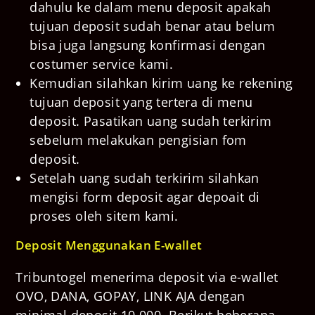
dahulu ke dalam menu deposit apakah
tujuan deposit sudah benar atau belum
bisa juga langsung konfirmasi dengan
costumer service kami.
Kemudian silahkan kirim uang ke rekening
tujuan deposit yang tertera di menu
deposit. Pasatikan uang sudah terkirim
sebelum melakukan pengisian fom
deposit.
Setelah uang sudah terkirim silahkan
mengisi form deposit agar depoait di
proses oleh sitem kami.
Deposit Menggunakan E-wallet
Tribuntogel menerima deposit via e-wallet
OVO, DANA, GOPAY, LINK AJA dengan