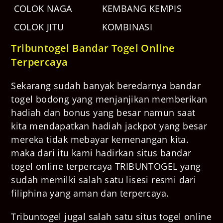
COLOK NAGA
KEMBANG KEMPIS
COLOK JITU
KOMBINASI
Tribuntogel Bandar Togel Online
Terpercaya
Sekarang sudah banyak beredarnya bandar
togel bodong yang menjanjikan memberikan
hadiah dan bonus yang besar namun saat
kita mendapatkan hadiah jackpot yang besar
mereka tidak mebayar kemenangan kita.
maka dari itu kami hadirkan situs bandar
togel online terpercaya TRIBUNTOGEL yang
sudah memilki salah satu lisesi resmi dari
filiphina yang aman dan terpercaya.
Tribuntogel jugal salah satu situs togel online