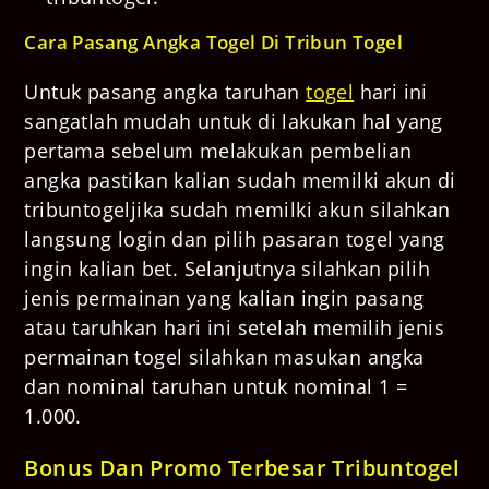
Cara Pasang Angka Togel Di Tribun Togel
Untuk pasang angka taruhan
togel
hari ini
sangatlah mudah untuk di lakukan hal yang
pertama sebelum melakukan pembelian
angka pastikan kalian sudah memilki akun di
tribuntogeljika sudah memilki akun silahkan
langsung login dan pilih pasaran togel yang
ingin kalian bet. Selanjutnya silahkan pilih
jenis permainan yang kalian ingin pasang
atau taruhkan hari ini setelah memilih jenis
permainan togel silahkan masukan angka
dan nominal taruhan untuk nominal 1 =
1.000.
Bonus Dan Promo Terbesar Tribuntogel