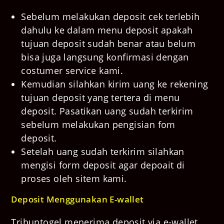
Sebelum melakukan deposit cek terlebih
dahulu ke dalam menu deposit apakah
tujuan deposit sudah benar atau belum
bisa juga langsung konfirmasi dengan
costumer service kami.
Kemudian silahkan kirim uang ke rekening
tujuan deposit yang tertera di menu
deposit. Pasatikan uang sudah terkirim
sebelum melakukan pengisian fom
deposit.
Setelah uang sudah terkirim silahkan
mengisi form deposit agar depoait di
proses oleh sitem kami.
Deposit Menggunakan E-wallet
Tribuntogel menerima deposit via e-wallet