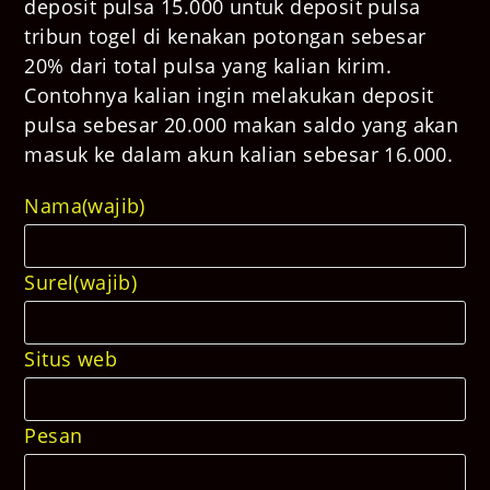
deposit pulsa 15.000 untuk deposit pulsa
tribun togel di kenakan potongan sebesar
20% dari total pulsa yang kalian kirim.
Contohnya kalian ingin melakukan deposit
pulsa sebesar 20.000 makan saldo yang akan
masuk ke dalam akun kalian sebesar 16.000.
Nama
(wajib)
Surel
(wajib)
Situs web
Pesan