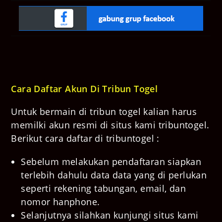
Cara Daftar Akun Di Tribun Togel
Untuk bermain di tribun togel kalian harus
memilki akun resmi di situs kami tribuntogel.
Berikut cara daftar di tribuntogel :
Sebelum melakukan pendaftaran siapkan
terlebih dahulu data data yang di perlukan
seperti rekening tabungan, email, dan
nomor hanphone.
Selanjutnya silahkan kunjungi situs kami