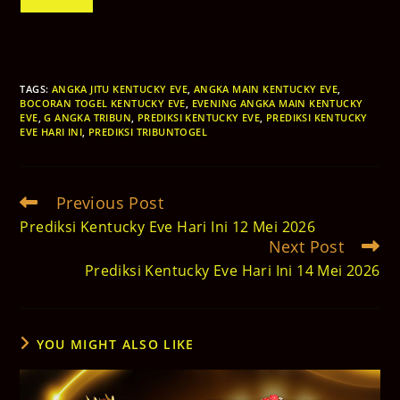
TAGS
:
ANGKA JITU KENTUCKY EVE
,
ANGKA MAIN KENTUCKY EVE
,
BOCORAN TOGEL KENTUCKY EVE
,
EVENING ANGKA MAIN KENTUCKY
EVE
,
G ANGKA TRIBUN
,
PREDIKSI KENTUCKY EVE
,
PREDIKSI KENTUCKY
EVE HARI INI
,
PREDIKSI TRIBUNTOGEL
Previous Post
Read
more
Prediksi Kentucky Eve Hari Ini 12 Mei 2026
articles
Next Post
Prediksi Kentucky Eve Hari Ini 14 Mei 2026
YOU MIGHT ALSO LIKE