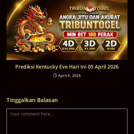
Prediksi Kentucky Eve Hari Ini 05 April 2026
April 4, 2026
Tinggalkan Balasan
Comment