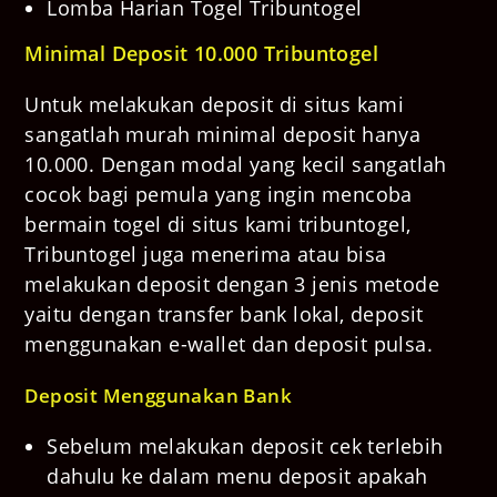
Lomba Harian Togel Tribuntogel
Minimal Deposit 10.000 Tribuntogel
Untuk melakukan deposit di situs kami
sangatlah murah minimal deposit hanya
10.000. Dengan modal yang kecil sangatlah
cocok bagi pemula yang ingin mencoba
bermain togel di situs kami tribuntogel,
Tribuntogel juga menerima atau bisa
melakukan deposit dengan 3 jenis metode
yaitu dengan transfer bank lokal, deposit
menggunakan e-wallet dan deposit pulsa.
Deposit Menggunakan Bank
Sebelum melakukan deposit cek terlebih
dahulu ke dalam menu deposit apakah