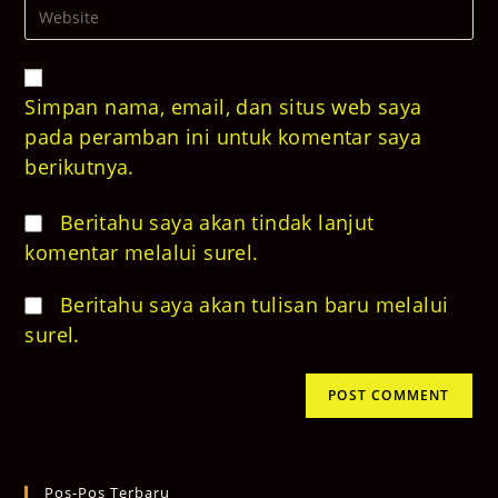
Enter
address
comment
your
to
website
comment
URL
(optional)
Simpan nama, email, dan situs web saya
pada peramban ini untuk komentar saya
berikutnya.
Beritahu saya akan tindak lanjut
komentar melalui surel.
Beritahu saya akan tulisan baru melalui
surel.
Pos-Pos Terbaru