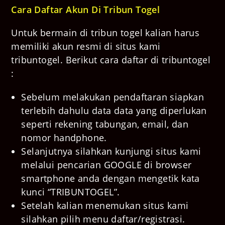
Cara Daftar Akun Di Tribun Togel
Untuk bermain di tribun togel kalian harus
memiliki akun resmi di situs kami
tribuntogel. Berikut cara daftar di tribuntogel
:
Sebelum melakukan pendaftaran siapkan
terlebih dahulu data data yang diperlukan
seperti rekening tabungan, email, dan
nomor handphone.
Selanjutnya silahkan kunjungi situs kami
melalui pencarian GOOGLE di browser
smartphone anda dengan mengetik kata
kunci “TRIBUNTOGEL”.
Setelah kalian menemukan situs kami
silahkan pilih menu daftar/registrasi.