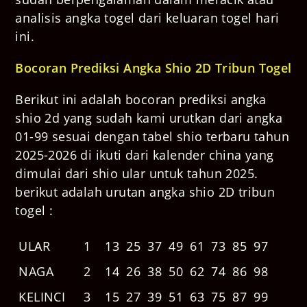
analisis angka togel dari keluaran togel hari
ini.
Bocoran Prediksi Angka Shio 2D Tribun Togel
Berikut ini adalah bocoran prediksi angka
shio 2d yang sudah kami urutkan dari angka
01-99 sesuai dengan tabel shio terbaru tahun
2025-2026 di ikuti dari kalender china yang
dimulai dari shio ular untuk tahun 2025.
berikut adalah urutan angka shio 2D tribun
togel :
ULAR
1
13
25
37
49
61
73
85
97
NAGA
2
14
26
38
50
62
74
86
98
KELINCI
3
15
27
39
51
63
75
87
99