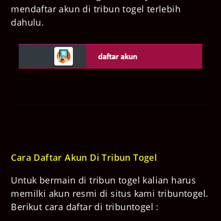
mendaftar akun di tribun togel terlebih
dahulu.
Cara Daftar Akun Di Tribun Togel
Untuk bermain di tribun togel kalian harus
memilki akun resmi di situs kami tribuntogel.
Berikut cara daftar di tribuntogel :