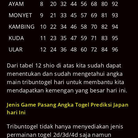
AYAM
8
20
32
44
56
68
80
92
MONYET
9
21
33
45
57
69
81
93
KAMBING
10
22
34
46
58
70
82
94
KUDA
11
23
35
47
59
71
83
95
ULAR
12
24
36
48
60
72
84
96
Dari tabel 12 shio di atas kita sudah dapat
menentukan dan sudah mengetahui angka
main tribuntogel hari untuk membantu kita
mendapatkan kemengan yang besar hari ini.
Jenis Game Pasang Angka Togel Prediksi Japan
hari Ini
Tribuntogel tidak hanya menyediakan jenis
permainan togel 2d/3d/4d saja namun