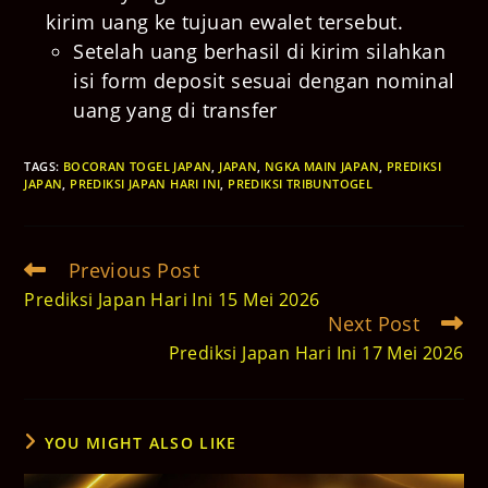
kirim uang ke tujuan ewalet tersebut.
Setelah uang berhasil di kirim silahkan
isi form deposit sesuai dengan nominal
uang yang di transfer
TAGS
:
BOCORAN TOGEL JAPAN
,
JAPAN
,
NGKA MAIN JAPAN
,
PREDIKSI
JAPAN
,
PREDIKSI JAPAN HARI INI
,
PREDIKSI TRIBUNTOGEL
Previous Post
Read
more
Prediksi Japan Hari Ini 15 Mei 2026
articles
Next Post
Prediksi Japan Hari Ini 17 Mei 2026
YOU MIGHT ALSO LIKE