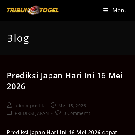
Skip
to
Menu
content
Blog
Prediksi Japan Hari Ini 16 Mei
2026
Post
Post
admin predik
Mei 15, 2026
author:
published:
Post
Post
PREDIKSI JAPAN
0 Comments
category:
comments:
Prediksi Japan Hari Ini 16 Mei 2026
dapat