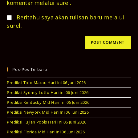
komentar melalui surel.
Beritahu saya akan tulisan baru melalui
surel.
Pos-Pos Terbaru
Prediksi Toto Macau Hari Ini 06 Juni 2026
Prediksi Sydney Lotto Hari ini 06 Juni 2026
Prediksi Kentucky Mid Hari Ini 06 Juni 2026
Prediksi Newyork Mid Hari Ini 06 Juni 2026
Prediksi Fujian Pools Hari Ini 06 Juni 2026
Prediksi Florida Mid Hari Ini 06 Juni 2026