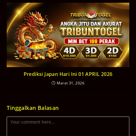
Prediksi Japan Hari Ini 01 APRIL 2026
Maret 31, 2026
Tinggalkan Balasan
Comment