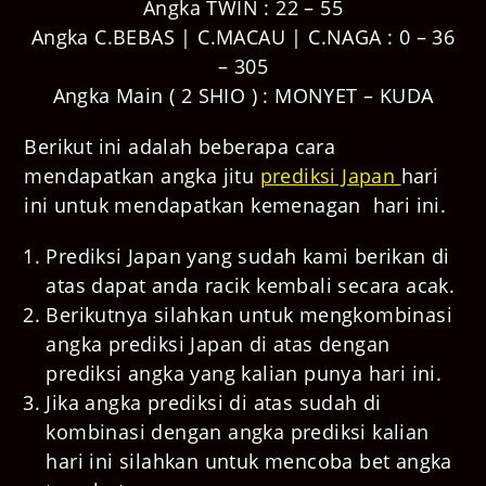
Angka TWIN : 22 – 55
Angka C.BEBAS | C.MACAU | C.NAGA : 0 – 36
– 305
Angka Main ( 2 SHIO ) : MONYET – KUDA
Berikut ini adalah beberapa cara
mendapatkan angka jitu
prediksi Japan
hari
ini untuk mendapatkan kemenagan hari ini.
Prediksi Japan yang sudah kami berikan di
atas dapat anda racik kembali secara acak.
Berikutnya silahkan untuk mengkombinasi
angka prediksi Japan di atas dengan
prediksi angka yang kalian punya hari ini.
Jika angka prediksi di atas sudah di
kombinasi dengan angka prediksi kalian
hari ini silahkan untuk mencoba bet angka