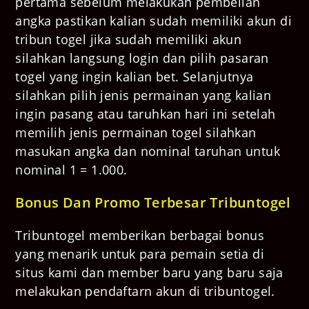
pertama sebelum melakukan pembelian
angka pastikan kalian sudah memiliki akun di
tribun togel jika sudah memiliki akun
silahkan langsung login dan pilih pasaran
togel yang ingin kalian bet. Selanjutnya
silahkan pilih jenis permainan yang kalian
ingin pasang atau taruhkan hari ini setelah
memilih jenis permainan togel silahkan
masukan angka dan nominal taruhan untuk
nominal 1 = 1.000.
Bonus Dan Promo Terbesar Tribuntogel
Tribuntogel memberikan berbagai bonus
yang menarik untuk para pemain setia di
situs kami dan member baru yang baru saja
melakukan pendaftarn akun di tribuntogel.