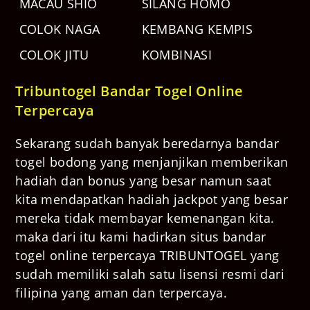
MACAU SHIO
SILANG HOMO
COLOK NAGA
KEMBANG KEMPIS
COLOK JITU
KOMBINASI
Tribuntogel Bandar Togel Online
Terpercaya
Sekarang sudah banyak beredarnya bandar
togel bodong yang menjanjikan memberikan
hadiah dan bonus yang besar namun saat
kita mendapatkan hadiah jackpot yang besar
mereka tidak membayar kemenangan kita.
maka dari itu kami hadirkan situs bandar
togel online terpercaya TRIBUNTOGEL yang
sudah memiliki salah satu lisensi resmi dari
filipina yang aman dan terpercaya.