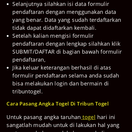
Selanjutnya silahkan isi data formulir
pendaftaran dengan menggunakan data
yang benar. Data yang sudah terdaftarkan
tidak dapat didaftarkan kembali.
Setelah kalian mengisi formulir
pendaftaran dengan lengkap silahkan klik
SUBMIT/DAFTAR di bagian bawah formulir
pendaftaran,
Jika keluar keterangan berhasil di atas
formulir pendaftaran selama anda sudah
bisa melakukan login dan bermain di
tribuntogel.
Cara Pasang Angka Togel Di Tribun Togel
Untuk pasang angka taruhan
togel
hari ini
sangatlah mudah untuk di lakukan hal yang