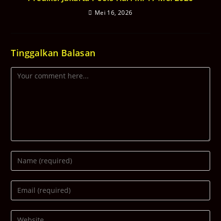
Mei 16, 2026
Tinggalkan Balasan
Comment
Enter
your
name
Enter
or
your
username
email
to
Enter
address
comment