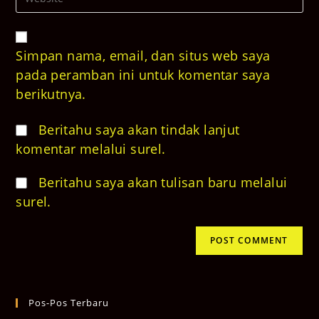
your
to
website
comment
URL
(optional)
Simpan nama, email, dan situs web saya
pada peramban ini untuk komentar saya
berikutnya.
Beritahu saya akan tindak lanjut
komentar melalui surel.
Beritahu saya akan tulisan baru melalui
surel.
Pos-Pos Terbaru