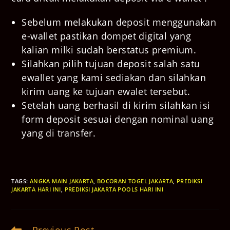
Sebelum melakukan deposit menggunakan
e-wallet pastikan dompet digital yang
kalian milki sudah berstatus premium.
Silahkan pilih tujuan deposit salah satu
ewallet yang kami sediakan dan silahkan
kirim uang ke tujuan ewalet tersebut.
Setelah uang berhasil di kirim silahkan isi
form deposit sesuai dengan nominal uang
yang di transfer.
TAGS
:
ANGKA MAIN JAKARTA
,
BOCORAN TOGEL JAKARTA
,
PREDIKSI
JAKARTA HARI INI
,
PREDIKSI JAKARTA POOLS HARI INI
Read