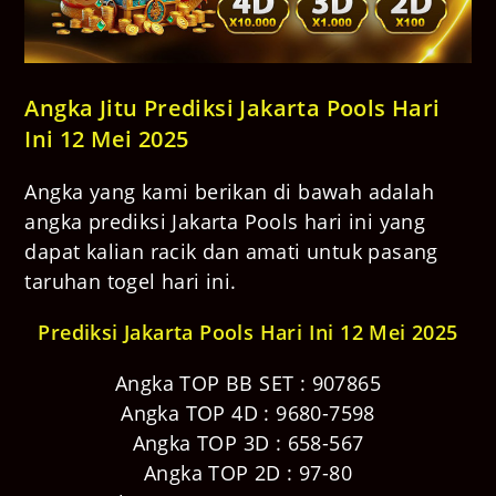
Angka Jitu Prediksi Jakarta Pools Hari
Ini 12 Mei 2025
Angka yang kami berikan di bawah adalah
angka prediksi Jakarta Pools hari ini yang
dapat kalian racik dan amati untuk pasang
taruhan togel hari ini.
Prediksi Jakarta Pools Hari Ini 12 Mei 2025
Angka TOP BB SET : 907865
Angka TOP 4D : 9680-7598
Angka TOP 3D : 658-567
Angka TOP 2D : 97-80