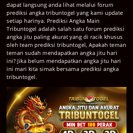
dapat langsung anda lihat melalui forum
prediksi angka tribuntogel yang kami update
setiap harinya. Prediksi Angka Main
Tribuntogel adalah salah satu forum prediksi
angka jitu paling akurat yang di racik khusus
oleh team prediksi tribuntogel, Apakah teman
teman sudah mendapatkan angka jitu hari
ini? Jika belum mendapatkan angka jitu hari
ini mari kita simak bersama prediksi angka
tribuntogel.