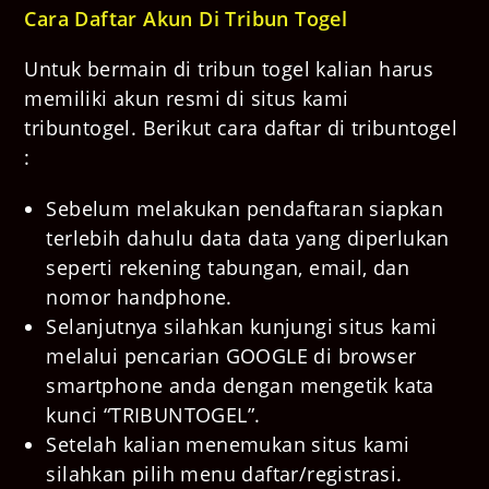
Cara Daftar Akun Di Tribun Togel
Untuk bermain di tribun togel kalian harus
memiliki akun resmi di situs kami
tribuntogel. Berikut cara daftar di tribuntogel
:
Sebelum melakukan pendaftaran siapkan
terlebih dahulu data data yang diperlukan
seperti rekening tabungan, email, dan
nomor handphone.
Selanjutnya silahkan kunjungi situs kami
melalui pencarian GOOGLE di browser
smartphone anda dengan mengetik kata
kunci “TRIBUNTOGEL”.
Setelah kalian menemukan situs kami
silahkan pilih menu daftar/registrasi.