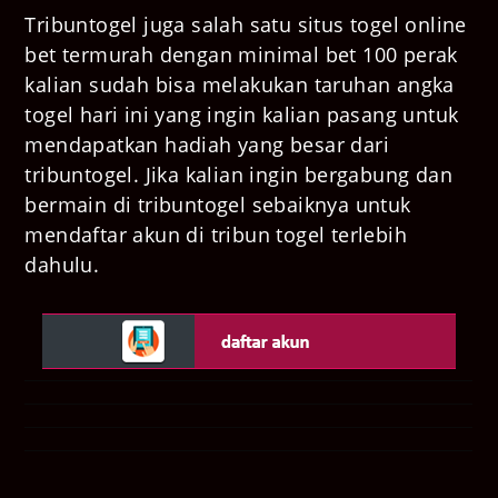
Tribuntogel juga salah satu situs togel online
bet termurah dengan minimal bet 100 perak
kalian sudah bisa melakukan taruhan angka
togel hari ini yang ingin kalian pasang untuk
mendapatkan hadiah yang besar dari
tribuntogel. Jika kalian ingin bergabung dan
bermain di tribuntogel sebaiknya untuk
mendaftar akun di tribun togel terlebih
dahulu.