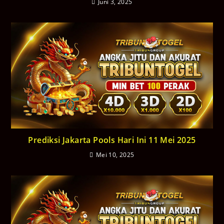
Juni 3, 2025
Prediksi Jakarta Pools Hari Ini 11 Mei 2025
Mei 10, 2025