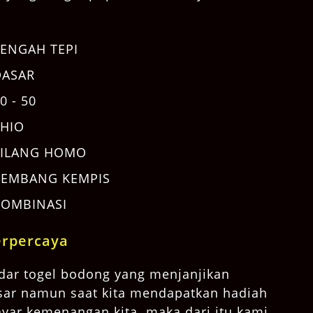
TENGAH TEPI
DASAR
0 - 50
SHIO
SILANG HOMO
KEMBANG KEMPIS
KOMBINASI
erpercaya
dar togel bodong yang menjanjikan
ar namun saat kita mendapatkan hadiah
yar kemenangan kita. maka dari itu kami