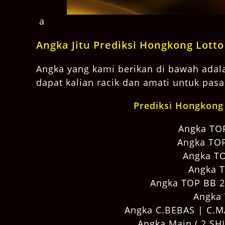
a
Angka Jitu Prediksi Hongkong Lotto 
Angka yang kami berikan di bawah adala
dapat kalian racik dan amati untuk pasan
Prediksi Hongkong 
Angka TOP
Angka TOP
Angka TO
Angka T
Angka TOP BB 2
Angka 
Angka C.BEBAS | C.MA
Angka Main ( 2 SH