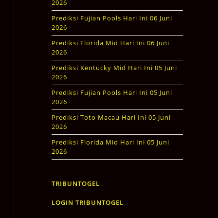
2026
Prediksi Fujian Pools Hari Ini 06 Juni
2026
Prediksi Florida Mid Hari Ini 06 Juni
2026
Prediksi Kentucky Mid Hari Ini 05 Juni
2026
Prediksi Fujian Pools Hari Ini 05 Juni
2026
Prediksi Toto Macau Hari Ini 05 Juni
2026
Prediksi Florida Mid Hari Ini 05 Juni
2026
TRIBUNTOGEL
LOGIN TRIBUNTOGEL