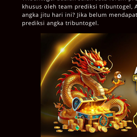
khusus oleh team prediksi tribuntogel
angka jitu hari ini? Jika belum mendapa
prediksi angka tribuntogel.