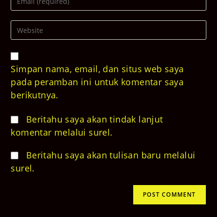
your
username
email
to
Enter
address
comment
your
to
website
comment
URL
(optional)
Simpan nama, email, dan situs web saya
pada peramban ini untuk komentar saya
berikutnya.
Beritahu saya akan tindak lanjut
komentar melalui surel.
Beritahu saya akan tulisan baru melalui
surel.