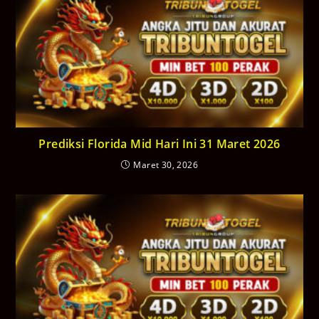
Prediksi Florida Mid Hari Ini 31 Maret 2026
Maret 30, 2026