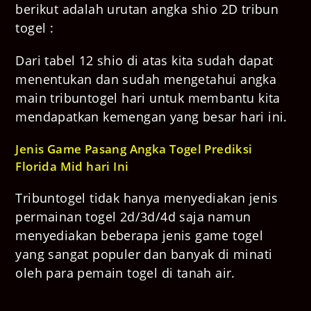
berikut adalah urutan angka shio 2D tribun
togel :
Dari tabel 12 shio di atas kita sudah dapat
menentukan dan sudah mengetahui angka
main tribuntogel hari untuk membantu kita
mendapatkan kemengan yang besar hari ini.
Jenis Game Pasang Angka Togel Prediksi
Florida Mid hari Ini
Tribuntogel tidak hanya menyediakan jenis
permainan togel 2d/3d/4d saja namun
menyediakan beberapa jenis game togel
yang sangat populer dan banyak di minati
oleh para pemain togel di tanah air.