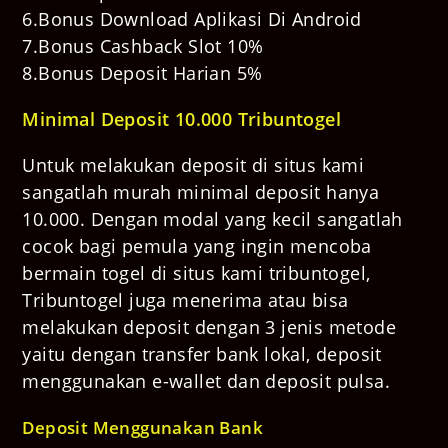
6.Bonus Download Aplikasi Di Android
7.Bonus Cashback Slot 10%
8.Bonus Deposit Harian 5%
Minimal Deposit 10.000 Tribuntogel
Untuk melakukan deposit di situs kami
sangatlah murah minimal deposit hanya
10.000. Dengan modal yang kecil sangatlah
cocok bagi pemula yang ingin mencoba
bermain togel di situs kami tribuntogel,
Tribuntogel juga menerima atau bisa
melakukan deposit dengan 3 jenis metode
yaitu dengan transfer bank lokal, deposit
menggunakan e-wallet dan deposit pulsa.
Deposit Menggunakan Bank