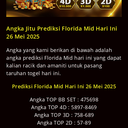
Angka Jitu Prediksi Florida Mid Hari Ini
26 Mei 2025
Angka yang kami berikan di bawah adalah
angka prediksi Florida Mid hari ini yang dapat
kalian racik dan amaniti untuk pasang
taruhan togel hari ini.
Prediksi Florida Mid Hari Ini 26 Mei 2025
Angka TOP BB SET : 475698
Angka TOP 4D : 5897-8469
Angka TOP 3D : 758-689
Angka TOP 2D : 57-89