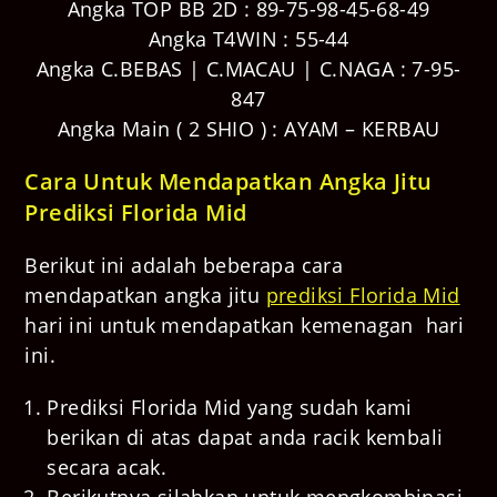
Angka TOP BB 2D : 89-75-98-45-68-49
Angka T4WIN : 55-44
Angka C.BEBAS | C.MACAU | C.NAGA : 7-95-
847
Angka Main ( 2 SHIO ) : AYAM – KERBAU
Cara Untuk Mendapatkan Angka Jitu
Prediksi Florida Mid
Berikut ini adalah beberapa cara
mendapatkan angka jitu
prediksi Florida Mid
hari ini untuk mendapatkan kemenagan hari
ini.
Prediksi Florida Mid yang sudah kami
berikan di atas dapat anda racik kembali
secara acak.
Berikutnya silahkan untuk mengkombinasi