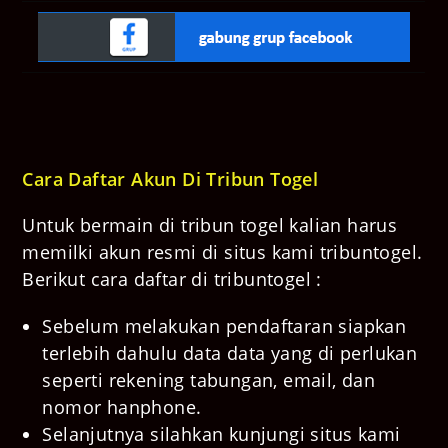
Cara Daftar Akun Di Tribun Togel
Untuk bermain di tribun togel kalian harus
memilki akun resmi di situs kami tribuntogel.
Berikut cara daftar di tribuntogel :
Sebelum melakukan pendaftaran siapkan
terlebih dahulu data data yang di perlukan
seperti rekening tabungan, email, dan
nomor hanphone.
Selanjutnya silahkan kunjungi situs kami