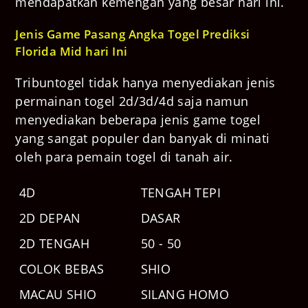
mendapatkan kemengan yang besar hari ini.
Jenis Game Pasang Angka Togel Prediksi
Florida Mid hari Ini
Tribuntogel tidak hanya menyediakan jenis
permainan togel 2d/3d/4d saja namun
menyediakan beberapa jenis game togel
yang sangat populer dan banyak di minati
oleh para pemain togel di tanah air.
4D
TENGAH TEPI
2D DEPAN
DASAR
2D TENGAH
50 - 50
COLOK BEBAS
SHIO
MACAU SHIO
SILANG HOMO