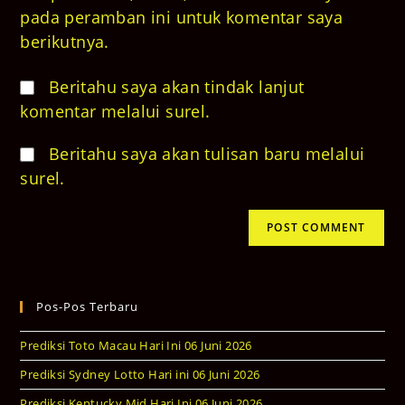
pada peramban ini untuk komentar saya
berikutnya.
Beritahu saya akan tindak lanjut
komentar melalui surel.
Beritahu saya akan tulisan baru melalui
surel.
Pos-Pos Terbaru
Prediksi Toto Macau Hari Ini 06 Juni 2026
Prediksi Sydney Lotto Hari ini 06 Juni 2026
Prediksi Kentucky Mid Hari Ini 06 Juni 2026