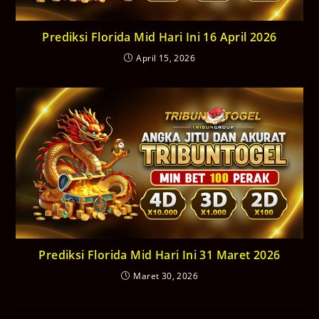
Prediksi Florida Mid Hari Ini 16 April 2026
April 15, 2026
Prediksi Florida Mid Hari Ini 31 Maret 2026
Maret 30, 2026