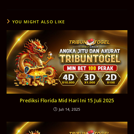
YOU MIGHT ALSO LIKE
Prediksi Florida Mid Hari Ini 15 Juli 2025
Juli 14, 2025