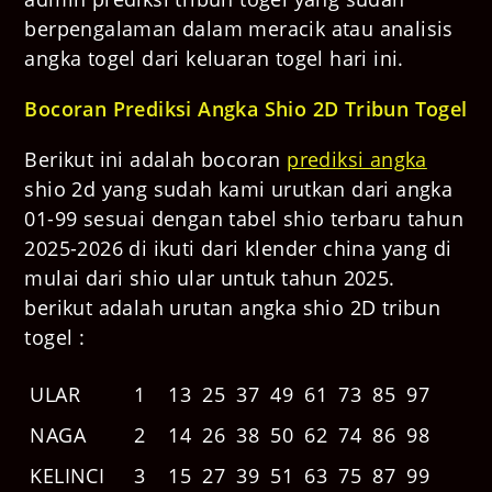
berpengalaman dalam meracik atau analisis
angka togel dari keluaran togel hari ini.
Bocoran Prediksi Angka Shio 2D Tribun Togel
Berikut ini adalah bocoran
prediksi angka
shio 2d yang sudah kami urutkan dari angka
01-99 sesuai dengan tabel shio terbaru tahun
2025-2026 di ikuti dari klender china yang di
mulai dari shio ular untuk tahun 2025.
berikut adalah urutan angka shio 2D tribun
togel :
ULAR
1
13
25
37
49
61
73
85
97
NAGA
2
14
26
38
50
62
74
86
98
KELINCI
3
15
27
39
51
63
75
87
99