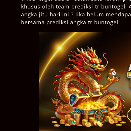
khusus oleh team prediksi tribuntogel
angka jitu hari ini ? Jika belum mendapa
bersama prediksi angka tribuntogel.