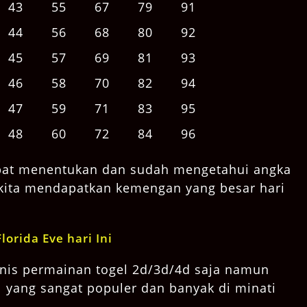
43
55
67
79
91
44
56
68
80
92
45
57
69
81
93
46
58
70
82
94
47
59
71
83
95
48
60
72
84
96
dapat menentukan dan sudah mengetahui angka
kita mendapatkan kemengan yang besar hari
orida Eve hari Ini
enis permainan togel 2d/3d/4d saja namun
 yang sangat populer dan banyak di minati