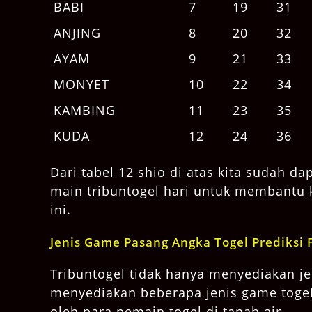
BABI
7
19
31
ANJING
8
20
32
AYAM
9
21
33
MONYET
10
22
34
KAMBING
11
23
35
KUDA
12
24
36
Dari tabel 12 shio di atas kita sudah 
main tribuntogel hari untuk membantu 
ini.
Jenis Game Pasang Angka Togel Prediksi Fl
Tribuntogel tidak hanya menyediakan j
menyediakan beberapa jenis game togel
oleh para pemain togel di tanah air.