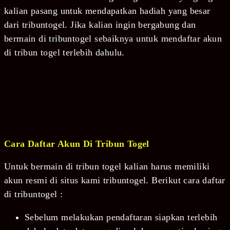
kalian pasang untuk mendapatkan hadiah yang besar
dari tribuntogel. Jika kalian ingin bergabung dan
bermain di tribuntogel sebaiknya untuk mendaftar akun
di tribun togel terlebih dahulu.
Cara Daftar Akun Di Tribun Togel
Untuk bermain di tribun togel kalian harus memiliki
akun resmi di situs kami tribuntogel. Berikut cara daftar
di tribuntogel :
Sebelum melakukan pendaftaran siapkan terlebih