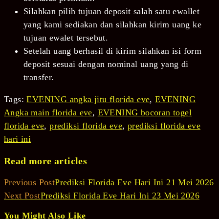
Silahkan pilih tujuan deposit salah satu ewallet
yang kami sediakan dan silahkan kirim uang ke
tujuan ewalet tersebut.
Setelah uang berhasil di kirim silahkan isi form
deposit sesuai dengan nominal uang yang di
transfer.
Tags
:
EVENING angka jitu florida eve
,
EVENING
Angka main florida eve
,
EVENING bocoran togel
florida eve
,
prediksi florida eve
,
prediksi florida eve
hari ini
Read more articles
Previous Post
Prediksi Florida Eve Hari Ini 21 Mei 2026
Next Post
Prediksi Florida Eve Hari Ini 23 Mei 2026
You Might Also Like