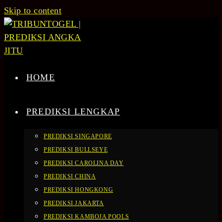
Skip to content
HOME
PREDIKSI LENGKAP
PREDIKSI SINGAPORE
PREDIKSI BULLSEYE
PREDIKSI CAROLINA DAY
PREDIKSI CHINA
PREDIKSI HONGKONG
PREDIKSI JAKARTA
PREDIKSI KAMBOJA POOLS