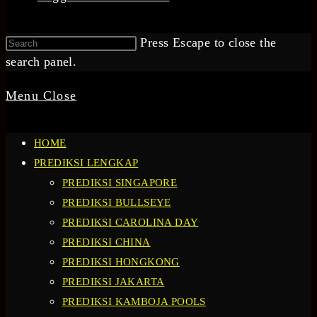
Press Escape to close the
search panel.
Menu
Close
HOME
PREDIKSI LENGKAP
PREDIKSI SINGAPORE
PREDIKSI BULLSEYE
PREDIKSI CAROLINA DAY
PREDIKSI CHINA
PREDIKSI HONGKONG
PREDIKSI JAKARTA
PREDIKSI KAMBOJA POOLS