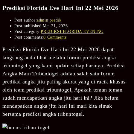
Prediksi Florida Eve Hari Ini 22 Mei 2026
Post author:
admin predik
Post published:
Mei 21, 2026
Post category:
PREDIKSI FLORIDA EVENING
Post comments:
0 Comments
Prediksi Florida Eve Hari Ini 22 Mei 2026 dapat
langsung anda lihat melalui forum prediksi angka
tribuntogel yang kami update setiap harinya. Prediksi
Angka Main Tribuntogel adalah salah satu forum
prediksi angka jitu paling akurat yang di racik khusus
oleh team prediksi tribuntogel, Apakah teman teman
sudah mendapatkan angka jitu hari ini? Jika belum
mendapatkan angka jitu hari ini mari kita simak
bersama prediksi angka tribuntogel.