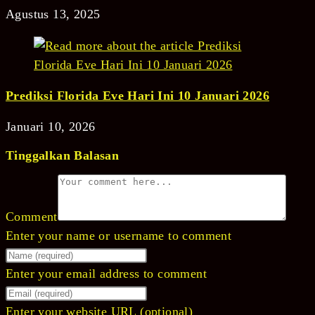
Agustus 13, 2025
Prediksi Florida Eve Hari Ini 10 Januari 2026
Januari 10, 2026
Tinggalkan Balasan
Comment
Enter your name or username to comment
Enter your email address to comment
Enter your website URL (optional)