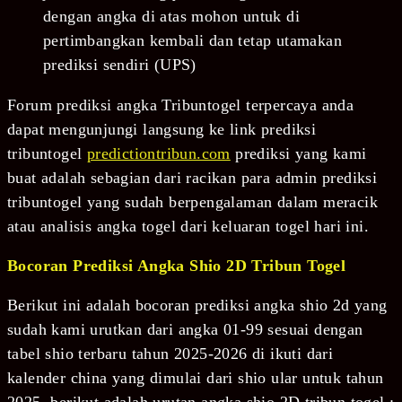
dengan angka di atas mohon untuk di
pertimbangkan kembali dan tetap utamakan
prediksi sendiri (UPS)
Forum prediksi angka Tribuntogel terpercaya anda
dapat mengunjungi langsung ke link prediksi
tribuntogel
predictiontribun.com
prediksi yang kami
buat adalah sebagian dari racikan para admin prediksi
tribuntogel yang sudah berpengalaman dalam meracik
atau analisis angka togel dari keluaran togel hari ini.
Bocoran Prediksi Angka Shio 2D Tribun Togel
Berikut ini adalah bocoran prediksi angka shio 2d yang
sudah kami urutkan dari angka 01-99 sesuai dengan
tabel shio terbaru tahun 2025-2026 di ikuti dari
kalender china yang dimulai dari shio ular untuk tahun