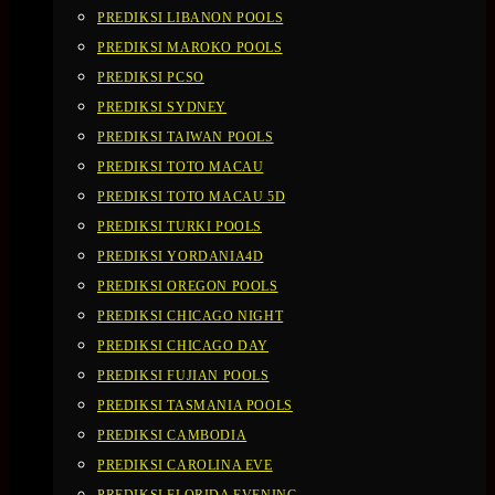
PREDIKSI LIBANON POOLS
PREDIKSI MAROKO POOLS
PREDIKSI PCSO
PREDIKSI SYDNEY
PREDIKSI TAIWAN POOLS
PREDIKSI TOTO MACAU
PREDIKSI TOTO MACAU 5D
PREDIKSI TURKI POOLS
PREDIKSI YORDANIA4D
PREDIKSI OREGON POOLS
PREDIKSI CHICAGO NIGHT
PREDIKSI CHICAGO DAY
PREDIKSI FUJIAN POOLS
PREDIKSI TASMANIA POOLS
PREDIKSI CAMBODIA
PREDIKSI CAROLINA EVE