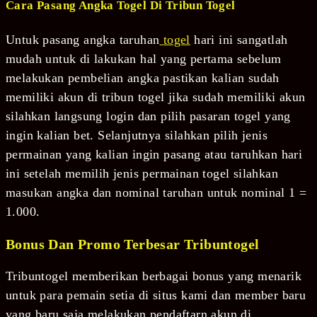
Cara Pasang Angka Togel Di Tribun Togel
Untuk pasang angka taruhan
togel
hari ini sangatlah
mudah untuk di lakukan hal yang pertama sebelum
melakukan pembelian angka pastikan kalian sudah
memiliki akun di tribun togel jika sudah memiliki akun
silahkan langsung login dan pilih pasaran togel yang
ingin kalian bet. Selanjutnya silahkan pilih jenis
permainan yang kalian ingin pasang atau taruhkan hari
ini setelah memilih jenis permainan togel silahkan
masukan angka dan nominal taruhan untuk nominal 1 =
1.000.
Bonus Dan Promo Terbesar Tribuntogel
Tribuntogel memberikan berbagai bonus yang menarik
untuk para pemain setia di situs kami dan member baru
yang baru saja melakukan pendaftarn akun di