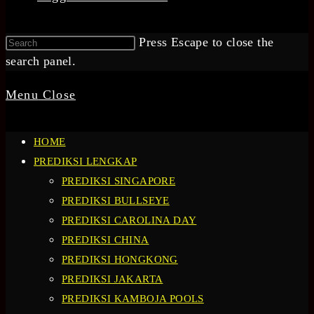
Press Escape to close the
search panel.
Menu
Close
HOME
PREDIKSI LENGKAP
PREDIKSI SINGAPORE
PREDIKSI BULLSEYE
PREDIKSI CAROLINA DAY
PREDIKSI CHINA
PREDIKSI HONGKONG
PREDIKSI JAKARTA
PREDIKSI KAMBOJA POOLS