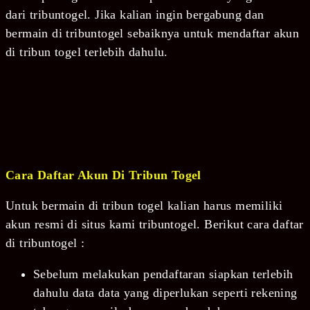
dari tribuntogel. Jika kalian ingin bergabung dan
bermain di tribuntogel sebaiknya untuk mendaftar akun
di tribun togel terlebih dahulu.
Cara Daftar Akun Di Tribun Togel
Untuk bermain di tribun togel kalian harus memiliki
akun resmi di situs kami tribuntogel. Berikut cara daftar
di tribuntogel :
Sebelum melakukan pendaftaran siapkan terlebih
dahulu data data yang diperlukan seperti rekening