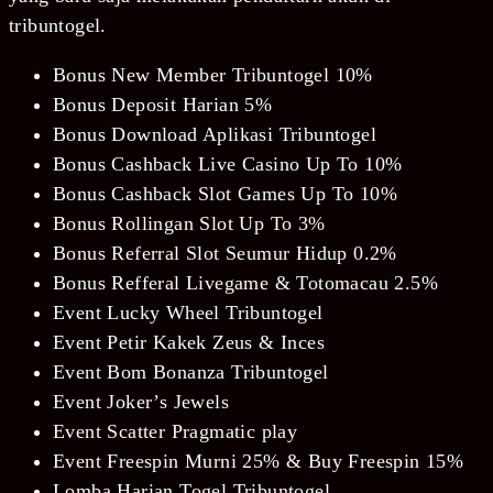
tribuntogel.
Bonus New Member Tribuntogel 10%
Bonus Deposit Harian 5%
Bonus Download Aplikasi Tribuntogel
Bonus Cashback Live Casino Up To 10%
Bonus Cashback Slot Games Up To 10%
Bonus Rollingan Slot Up To 3%
Bonus Referral Slot Seumur Hidup 0.2%
Bonus Refferal Livegame & Totomacau 2.5%
Event Lucky Wheel Tribuntogel
Event Petir Kakek Zeus & Inces
Event Bom Bonanza Tribuntogel
Event Joker’s Jewels
Event Scatter Pragmatic play
Event Freespin Murni 25% & Buy Freespin 15%
Lomba Harian Togel Tribuntogel