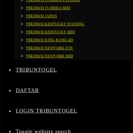
PREDIKSI FLORIDA EVENING
PREDIKSI FLORIDA MID
PREDIKSI JAPAN
PREDIKSI KENTUCKY EVENING
PREDIKSI KENTUCKY MID
PREDIKSI KING KONG 4D
PREDIKSI NEWYORK EVE
PREDIKSI NEWYORK MID
TRIBUNTOGEL
DAFTAR
LOGIN TRIBUNTOGEL
Toggle website search