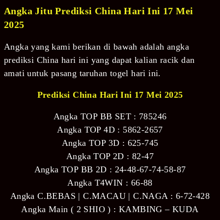
Angka Jitu Prediksi China Hari Ini 17 Mei
2025
Angka yang kami berikan di bawah adalah angka
prediksi China hari ini yang dapat kalian racik dan
amati untuk pasang taruhan togel hari ini.
Prediksi China Hari Ini 17 Mei 2025
Angka TOP BB SET : 785246
Angka TOP 4D : 5862-2657
Angka TOP 3D : 625-745
Angka TOP 2D : 82-47
Angka TOP BB 2D : 24-48-67-74-58-87
Angka T4WIN : 66-88
Angka C.BEBAS | C.MACAU | C.NAGA : 6-72-428
Angka Main ( 2 SHIO ) : KAMBING – KUDA