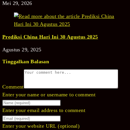
Mei 29, 2026
Prediksi China Hari Ini 30 Agustus 2025
Agustus 29, 2025
Tinggalkan Balasan
Comment
Enter your name or username to comment
Enter your email address to comment
Enter your website URL (optional)