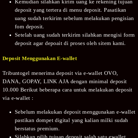
Kemudian silahkan kirim uang ke rekening tujuan
deposit yang tertera di menu deposit. Pasatikan
uang sudah terkirim sebelum melakukan pengisian
fom deposit.
Setelah uang sudah terkirim silahkan mengisi form
deposit agar depoait di proses oleh sitem kami.
Deposit Menggunakan E-wallet
Tribuntogel menerima deposit via e-wallet OVO,
DANA, GOPAY, LINK AJA dengan minimal deposit
10.000 Berikut beberapa cara untuk melakukan deposit
via e-wallet :
Sebelum melakukan deposit menggunakan e-wallet
pastikan dompet digital yang kalian milki sudah
berstatus premium.
Silahkan pilih tujuan deposit salah satu ewallet