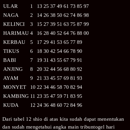
ULAR
1
13
25
37
49
61
73
85
97
NAGA
2
14
26
38
50
62
74
86
98
KELINCI
3
15
27
39
51
63
75
87
99
HARIMAU
4
16
28
40
52
64
76
88
00
KERBAU
5
17
29
41
53
65
77
89
TIKUS
6
18
30
42
54
66
78
90
BABI
7
19
31
43
55
67
79
91
ANJING
8
20
32
44
56
68
80
92
AYAM
9
21
33
45
57
69
81
93
MONYET
10
22
34
46
58
70
82
94
KAMBING
11
23
35
47
59
71
83
95
KUDA
12
24
36
48
60
72
84
96
Dari tabel 12 shio di atas kita sudah dapat menentukan
dan sudah mengetahui angka main tribuntogel hari