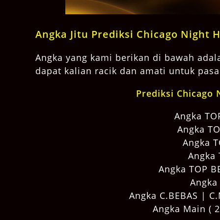
Angka Jitu Prediksi Chicago Night H
Angka yang kami berikan di bawah adala
dapat kalian racik dan amati untuk pasan
Prediksi Chicago 
Angka TOP
Angka TO
Angka T
Angka 
Angka TOP BB
Angka 
Angka C.BEBAS | C.
Angka Main ( 2