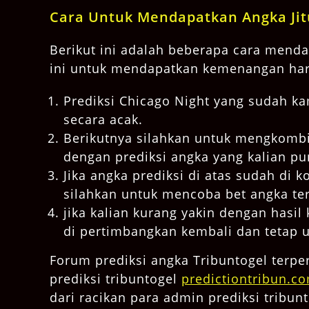
Cara Untuk Mendapatkan Angka Jitu
Berikut ini adalah beberapa cara menda
ini untuk mendapatkan kemenangan hari
Prediksi
Chicago Night
yang sudah kam
secara acak.
Berikutnya silahkan untuk mengkombi
dengan prediksi angka yang kalian pun
Jika angka prediksi di atas sudah di k
silahkan untuk mencoba bet angka te
jika kalian kurang yakin dengan hasi
di pertimbangkan kembali dan tetap u
Forum prediksi angka Tribuntogel terpe
prediksi tribuntogel
predictiontribun.c
dari racikan para admin prediksi trib