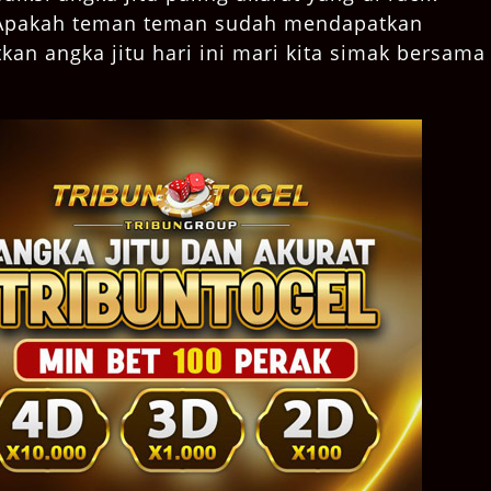
, Apakah teman teman sudah mendapatkan
tkan angka jitu hari ini mari kita simak bersama