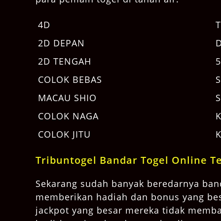
4D
2D DEPAN
2D TENGAH
5
COLOK BEBAS
MACAU SHIO
COLOK NAGA
COLOK JITU
Tribuntogel Bandar Togel Online T
Sekarang sudah banyak beredarnya ban
memberikan hadiah dan bonus yang bes
jackpot yang besar mereka tidak memba