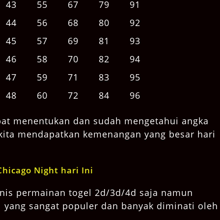
43
55
67
79
91
44
56
68
80
92
45
57
69
81
93
46
58
70
82
94
47
59
71
83
95
48
60
72
84
96
dapat menentukan dan sudah mengetahui angka
 kita mendapatkan kemenangan yang besar hari
Chicago Night
hari Ini
enis permainan togel 2d/3d/4d saja namun
 yang sangat populer dan banyak diminati oleh