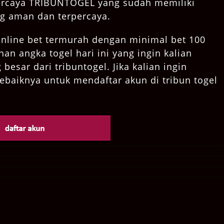
rpercaya TRIBUNTOGEL yang sudah memiliki
ang aman dan terpercaya.
 online bet termurah dengan minimal bet 100
an angka togel hari ini yang ingin kalian
sar dari tribuntogel. Jika kalian ingin
ebaiknya untuk mendaftar akun di tribun togel