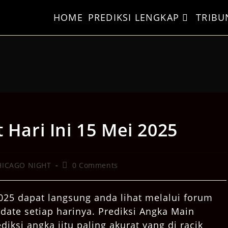
HOME
PREDIKSI LENGKAP
TRIBU
 Hari Ini 15 Mei 2025
Post
HICAGO NIGHT
0 Comments
comments:
2025 dapat langsung anda lihat melalui forum
date setiap harinya. Prediksi Angka Main
iksi angka jitu paling akurat yang di racik