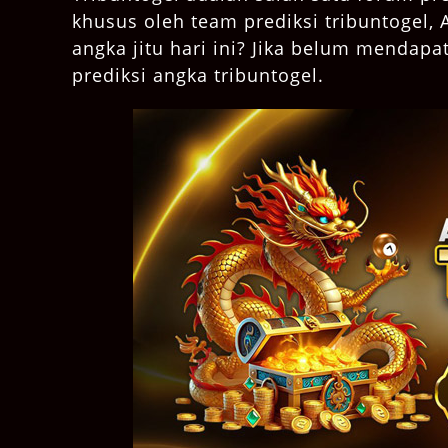
khusus oleh team prediksi tribuntogel
angka jitu hari ini? Jika belum mendapa
prediksi angka tribuntogel.