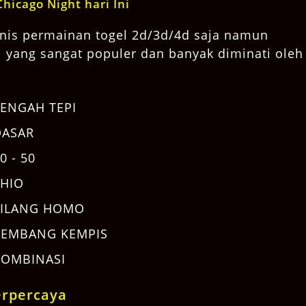
Chicago Night
hari Ini
enis permainan togel 2d/3d/4d saja namun
 yang sangat populer dan banyak diminati oleh
TENGAH TEPI
DASAR
0 - 50
SHIO
SILANG HOMO
KEMBANG KEMPIS
KOMBINASI
erpercaya