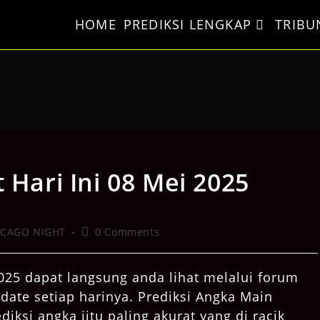
HOME
PREDIKSI LENGKAP
TRIBU
 Hari Ini 08 Mei 2025
Post
ICAGO NIGHT
0 Comments
comments:
2025 dapat langsung anda lihat melalui forum
date setiap harinya. Prediksi Angka Main
iksi angka jitu paling akurat yang di racik