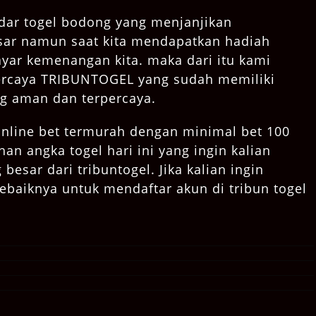
dar togel bodong yang menjanjikan
ar namun saat kita mendapatkan hadiah
yar kemenangan kita. maka dari itu kami
rpercaya TRIBUNTOGEL yang sudah memiliki
ang aman dan terpercaya.
 online bet termurah dengan minimal bet 100
an angka togel hari ini yang ingin kalian
sar dari tribuntogel. Jika kalian ingin
ebaiknya untuk mendaftar akun di tribun togel