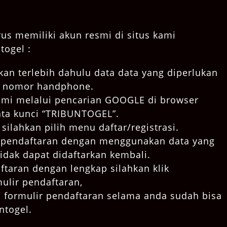
rus memiliki akun resmi di situs kami
togel :
an terlebih dahulu data data yang diperlukan
an nomor handphone.
kami melalui pencarian GOOGLE di browser
ta kunci “TRIBUNTOGEL”.
ilahkan pilih menu daftar/registrasi.
ir pendaftaran dengan menggunakan data yang
idak dapat didaftarkan kembali.
ftaran dengan lengkap silahkan klik
ulir pendaftaran,
as formulir pendaftaran selama anda sudah bisa
ntogel.