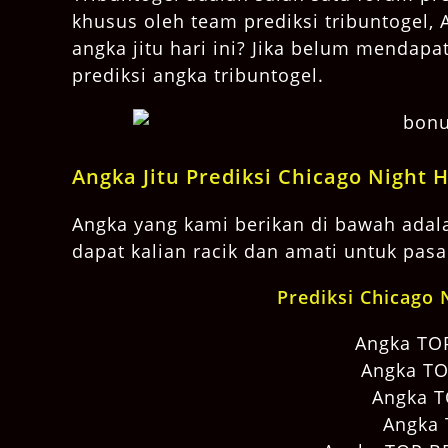
khusus oleh team prediksi tribuntogel
angka jitu hari ini? Jika belum mendapa
prediksi angka tribuntogel.
Angka Jitu Prediksi Chicago Night H
Angka yang kami berikan di bawah adala
dapat kalian racik dan amati untuk pasan
Prediksi Chicago 
Angka TOP
Angka TO
Angka T
Angka 