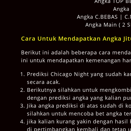
Angka TOP BB
Angka 
Angka C.BEBAS | C.
Angka Main ( 2 
Cara Untuk Mendapatkan Angka Jitu
Berikut ini adalah beberapa cara menda
ini untuk mendapatkan kemenangan hari
Prediksi
Chicago Night
yang sudah kam
secara acak.
Berikutnya silahkan untuk mengkombi
dengan prediksi angka yang kalian pun
Jika angka prediksi di atas sudah di k
silahkan untuk mencoba bet angka te
jika kalian kurang yakin dengan hasi
di pertimbangkan kembali dan tetap u