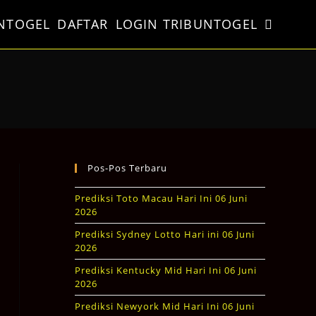
NTOGEL
DAFTAR
LOGIN TRIBUNTOGEL
Toggle
website
search
Pos-Pos Terbaru
Prediksi Toto Macau Hari Ini 06 Juni
2026
Prediksi Sydney Lotto Hari ini 06 Juni
2026
Prediksi Kentucky Mid Hari Ini 06 Juni
2026
Prediksi Newyork Mid Hari Ini 06 Juni