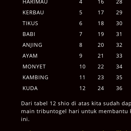
HARIMAU
4
16
28
KERBAU
5
17
29
TIKUS
6
18
30
BABI
7
19
31
ANJING
8
20
32
AYAM
9
21
33
MONYET
10
22
34
KAMBING
11
23
35
KUDA
12
24
36
Dari tabel 12 shio di atas kita sudah 
main tribuntogel hari untuk membantu
ini.