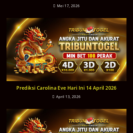
Mei 17, 2026
Prediksi Carolina Eve Hari Ini 14 April 2026
April 13, 2026