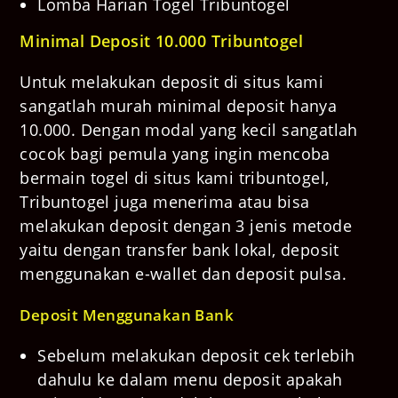
Lomba Harian Togel Tribuntogel
Minimal Deposit 10.000 Tribuntogel
Untuk melakukan deposit di situs kami
sangatlah murah minimal deposit hanya
10.000. Dengan modal yang kecil sangatlah
cocok bagi pemula yang ingin mencoba
bermain togel di situs kami tribuntogel,
Tribuntogel juga menerima atau bisa
melakukan deposit dengan 3 jenis metode
yaitu dengan transfer bank lokal, deposit
menggunakan e-wallet dan deposit pulsa.
Deposit Menggunakan Bank
Sebelum melakukan deposit cek terlebih
dahulu ke dalam menu deposit apakah