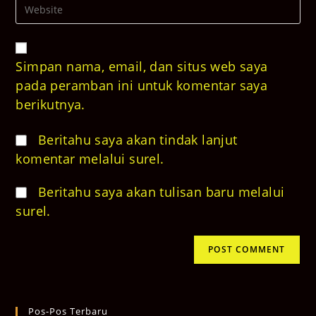
Enter
address
comment
your
to
website
comment
URL
(optional)
Simpan nama, email, dan situs web saya
pada peramban ini untuk komentar saya
berikutnya.
Beritahu saya akan tindak lanjut
komentar melalui surel.
Beritahu saya akan tulisan baru melalui
surel.
Pos-Pos Terbaru