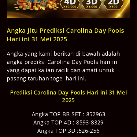
Angka Jitu Prediksi Carolina Day Pools
Hari ini 31 Mei 2025
Angka yang kami berikan di bawah adalah
angka prediksi Carolina Day Pools hari ini
yang dapat kalian racik dan amati untuk
pasang taruhan togel hari ini.
Prediksi Carolina Day Pools Hari ini 31 Mei
2025
Angka TOP BB SET : 852963
Angka TOP 4D : 8593-8329
Angka TOP 3D :526-256