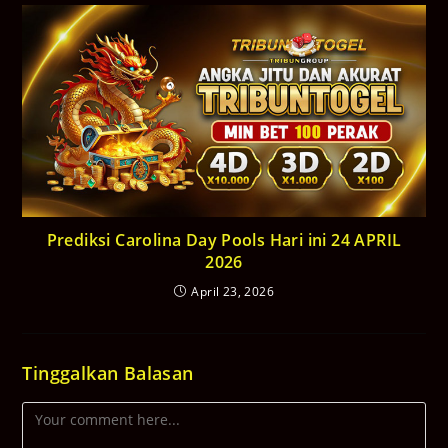
Prediksi Carolina Day Pools Hari ini 24 APRIL
2026
April 23, 2026
Tinggalkan Balasan
Comment