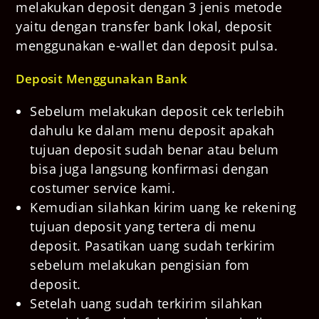
melakukan deposit dengan 3 jenis metode
yaitu dengan transfer bank lokal, deposit
menggunakan e-wallet dan deposit pulsa.
Deposit Menggunakan Bank
Sebelum melakukan deposit cek terlebih
dahulu ke dalam menu deposit apakah
tujuan deposit sudah benar atau belum
bisa juga langsung konfirmasi dengan
costumer service kami.
Kemudian silahkan kirim uang ke rekening
tujuan deposit yang tertera di menu
deposit. Pasatikan uang sudah terkirim
sebelum melakukan pengisian fom
deposit.
Setelah uang sudah terkirim silahkan