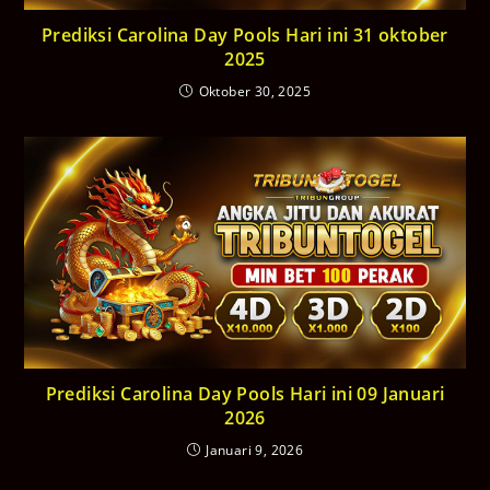
Prediksi Carolina Day Pools Hari ini 31 oktober
2025
Oktober 30, 2025
Prediksi Carolina Day Pools Hari ini 09 Januari
2026
Januari 9, 2026