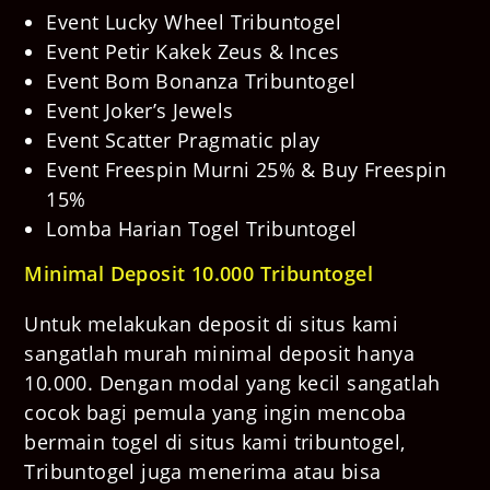
Event Lucky Wheel Tribuntogel
Event Petir Kakek Zeus & Inces
Event Bom Bonanza Tribuntogel
Event Joker’s Jewels
Event Scatter Pragmatic play
Event Freespin Murni 25% & Buy Freespin
15%
Lomba Harian Togel Tribuntogel
Minimal Deposit 10.000 Tribuntogel
Untuk melakukan deposit di situs kami
sangatlah murah minimal deposit hanya
10.000. Dengan modal yang kecil sangatlah
cocok bagi pemula yang ingin mencoba
bermain togel di situs kami tribuntogel,
Tribuntogel juga menerima atau bisa