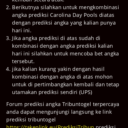
Berikutnya silahkan untuk mengkombinasi
angka prediksi
Carolina Day
Pools diatas
dengan prediksi angka yang kalian punya
hari ini.
Jika angka prediksi di atas sudah di
kombinasi dengan angka prediksi kalian
hari ini silahkan untuk mencoba bet angka
tersebut.
jika kalian kurang yakin dengan hasil
kombinasi dengan angka di atas mohon
untuk di pertimbangkan kembali dan tetap
utamakan prediksi sendiri (UPS)
Forum prediksi angka Tribuntogel terpercaya
anda dapat mengunjungi langsung ke link
prediksi tribuntogel
https://takenlink.eu/PrediksiTribun
prediksi