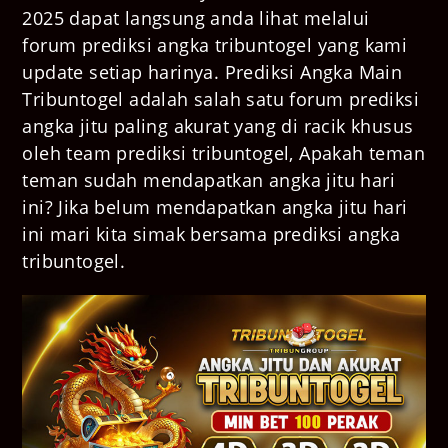
2025 dapat langsung anda lihat melalui
forum prediksi angka tribuntogel yang kami
update setiap harinya. Prediksi Angka Main
Tribuntogel adalah salah satu forum prediksi
angka jitu paling akurat yang di racik khusus
oleh team prediksi tribuntogel, Apakah teman
teman sudah mendapatkan angka jitu hari
ini? Jika belum mendapatkan angka jitu hari
ini mari kita simak bersama prediksi angka
tribuntogel.