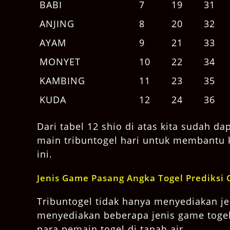
BABI
7
19
31
ANJING
8
20
32
AYAM
9
21
33
MONYET
10
22
34
KAMBING
11
23
35
KUDA
12
24
36
Dari tabel 12 shio di atas kita sudah 
main tribuntogel hari untuk membantu
ini.
Jenis Game Pasang Angka Togel Prediksi
Tribuntogel tidak hanya menyediakan j
menyediakan beberapa jenis game togel
para pemain togel di tanah air.