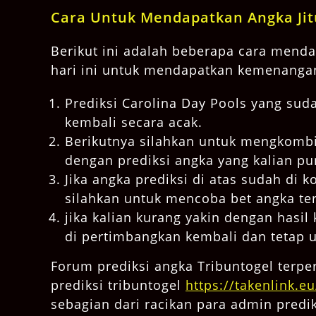
Cara Untuk Mendapatkan Angka Jitu
Berikut ini adalah beberapa cara menda
hari ini untuk mendapatkan kemenangan 
Prediksi
Carolina Day
Pools yang suda
kembali secara acak.
Berikutnya silahkan untuk mengkombi
dengan prediksi angka yang kalian pun
Jika angka prediksi di atas sudah di k
silahkan untuk mencoba bet angka te
jika kalian kurang yakin dengan hasi
di pertimbangkan kembali dan tetap u
Forum prediksi angka Tribuntogel terpe
prediksi tribuntogel
https://takenlink.e
sebagian dari racikan para admin predi