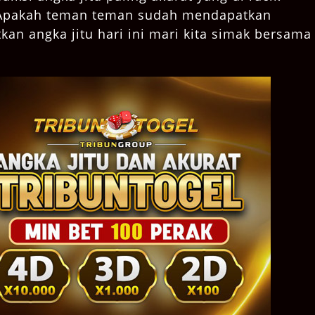
, Apakah teman teman sudah mendapatkan
tkan angka jitu hari ini mari kita simak bersama