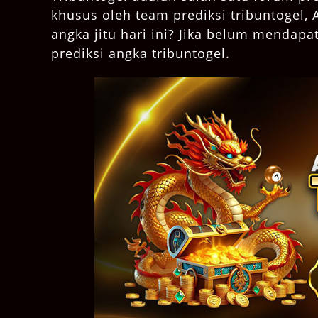
khusus oleh team prediksi tribuntogel
angka jitu hari ini? Jika belum mendapa
prediksi angka tribuntogel.