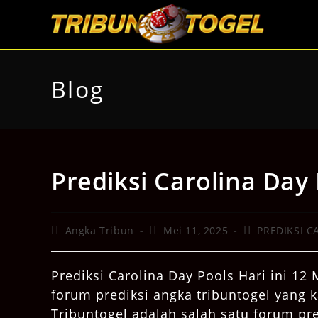
Skip
to
content
Blog
Prediksi Carolina Day 
Post
Post
Post
Angka Tribun
Mei 11, 2025
PREDIKSI C
author:
published:
category:
Prediksi Carolina Day Pools Hari ini 12
forum prediksi angka tribuntogel yang 
Tribuntogel adalah salah satu forum pred