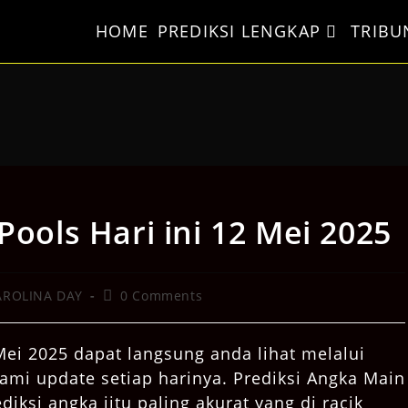
HOME
PREDIKSI LENGKAP
TRIBU
Pools Hari ini 12 Mei 2025
Post
AROLINA DAY
0 Comments
comments:
 Mei 2025 dapat langsung anda lihat melalui
kami update setiap harinya. Prediksi Angka Main
iksi angka jitu paling akurat yang di racik