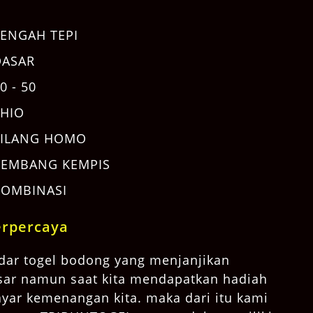
TENGAH TEPI
DASAR
0 - 50
SHIO
SILANG HOMO
KEMBANG KEMPIS
KOMBINASI
erpercaya
dar togel bodong yang menjanjikan
ar namun saat kita mendapatkan hadiah
yar kemenangan kita. maka dari itu kami