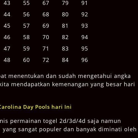
43
55
67
79
91
44
56
68
80
92
45
57
69
81
93
46
58
70
82
94
47
59
71
83
95
48
60
72
84
96
dapat menentukan dan sudah mengetahui angka
 kita mendapatkan kemenangan yang besar hari
Carolina Day
Pools hari Ini
enis permainan togel 2d/3d/4d saja namun
 yang sangat populer dan banyak diminati oleh