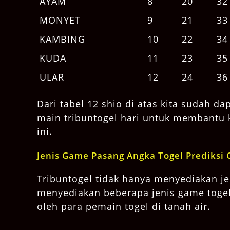
AYAM
8
20
32
MONYET
9
21
33
KAMBING
10
22
34
KUDA
11
23
35
ULAR
12
24
36
Dari tabel 12 shio di atas kita sudah 
main tribuntogel hari untuk membantu 
ini.
Jenis Game Pasang Angka Togel Prediksi 
Tribuntogel tidak hanya menyediakan j
menyediakan beberapa jenis game togel
oleh para pemain togel di tanah air.