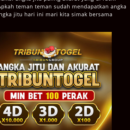
, Apkah teman teman sudah mendapatkan angka
ngka jitu hari ini mari kita simak bersama