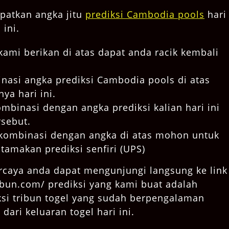
patkan angka jitu
prediksi Cambodia pools
hari
ini.
ami berikan di atas dapat anda racik kembali
nasi angka prediksi Cambodia pools di atas
ya hari ini.
ombinasi dengan angka prediksi kalian hari ini
rsebut.
l kombinasi dengan angka di atas mohon untuk
tamakan prediksi senfiri (UPS)
ercaya anda dapat mengunjungi langsung ke link
ribun.com/ prediksi yang kami buat adalah
ksi tribun togel yang sudah berpengalaman
dari keluaran togel hari ini.