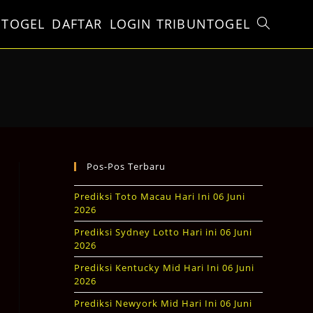
NTOGEL
DAFTAR
LOGIN TRIBUNTOGEL
Toggle
website
search
Pos-Pos Terbaru
Prediksi Toto Macau Hari Ini 06 Juni
2026
Prediksi Sydney Lotto Hari ini 06 Juni
2026
Prediksi Kentucky Mid Hari Ini 06 Juni
2026
Prediksi Newyork Mid Hari Ini 06 Juni