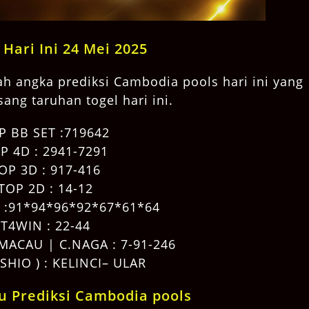
Hari Ini 24 Mei 2025
h angka prediksi Cambodia pools hari ini yang
ang taruhan togel hari ini.
P BB SET :719642
P 4D : 2941-7291
OP 3D : 917-416
TOP 2D : 14-12
 :91*94*96*92*67*61*64
T4WIN : 22-44
MACAU | C.NAGA : 7-91-246
 SHIO ) : KELINCI– ULAR
u Prediksi Cambodia pools