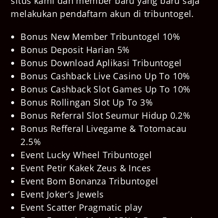
situs kami dan member baru yang baru saja
melakukan pendaftarn akun di tribuntogel.
Bonus New Member Tribuntogel 10%
Bonus Deposit Harian 5%
Bonus Download Aplikasi Tribuntogel
Bonus Cashback Live Casino Up To 10%
Bonus Cashback Slot Games Up To 10%
Bonus Rollingan Slot Up To 3%
Bonus Referral Slot Seumur Hidup 0.2%
Bonus Refferal Livegame & Totomacau
2.5%
Event Lucky Wheel Tribuntogel
Event Petir Kakek Zeus & Inces
Event Bom Bonanza Tribuntogel
Event Joker’s Jewels
Event Scatter Pragmatic play