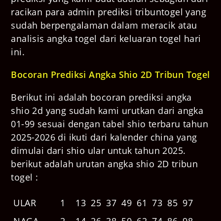
racikan para admin prediksi tribuntogel yang
sudah berpengalaman dalam meracik atau
analisis angka togel dari keluaran togel hari
ini.
Bocoran Prediksi Angka Shio 2D Tribun Togel
Berikut ini adalah bocoran prediksi angka
shio 2d yang sudah kami urutkan dari angka
01-99 sesuai dengan tabel shio terbaru tahun
2025-2026 di ikuti dari kalender china yang
dimulai dari shio ular untuk tahun 2025.
berikut adalah urutan angka shio 2D tribun
togel :
ULAR
1
13
25
37
49
61
73
85
97
NAGA
2
14
26
38
50
62
74
86
98