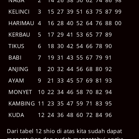
KELINCI
3
15
27
39
51
63
75
87
99
HARIMAU
4
16
28
40
52
64
76
88
00
KERBAU
5
17
29
41
53
65
77
89
TIKUS
6
18
30
42
54
66
78
90
BABI
7
19
31
43
55
67
79
91
ANJING
8
20
32
44
56
68
80
92
AYAM
9
21
33
45
57
69
81
93
MONYET
10
22
34
46
58
70
82
94
KAMBING
11
23
35
47
59
71
83
95
KUDA
12
24
36
48
60
72
84
96
Dari tabel 12 shio di atas kita sudah dapat