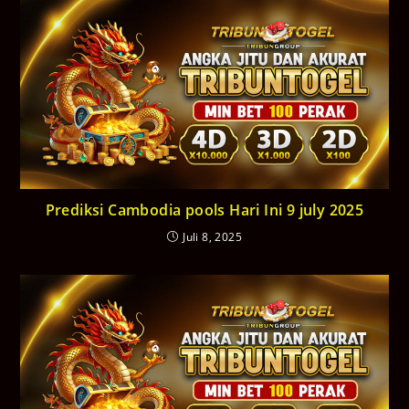
Prediksi Cambodia pools Hari Ini 9 july 2025
Juli 8, 2025