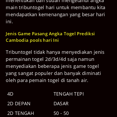
menentukan dan sudah mengetahui angka
main tribuntogel hari untuk membantu kita
mendapatkan kemenangan yang besar hari
ini.
Jenis Game Pasang Angka Togel Prediksi
Cambodia pools
hari Ini
Tribuntogel tidak hanya menyediakan jenis
permainan togel 2d/3d/4d saja namun
menyediakan beberapa jenis game togel
yang sangat populer dan banyak diminati
oleh para pemain togel di tanah air.
4D
TENGAH TEPI
2D DEPAN
DASAR
2D TENGAH
50 - 50