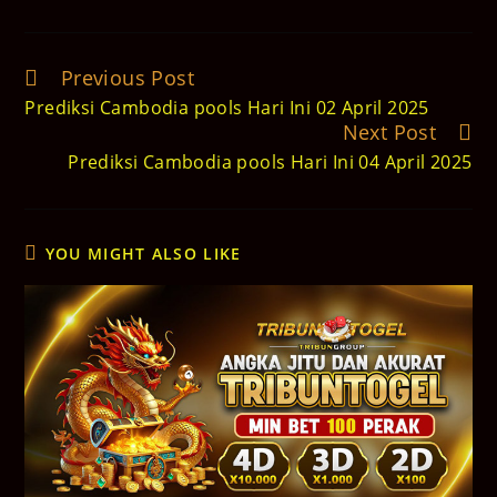
Previous Post
Read
more
Prediksi Cambodia pools Hari Ini 02 April 2025
articles
Next Post
Prediksi Cambodia pools Hari Ini 04 April 2025
YOU MIGHT ALSO LIKE