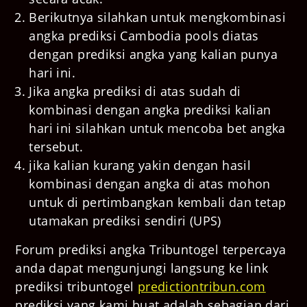
Berikutnya silahkan untuk mengkombinasi
angka prediksi
Cambodia pools
diatas
dengan prediksi angka yang kalian punya
hari ini.
Jika angka prediksi di atas sudah di
kombinasi dengan angka prediksi kalian
hari ini silahkan untuk mencoba bet angka
tersebut.
jika kalian kurang yakin dengan hasil
kombinasi dengan angka di atas mohon
untuk di pertimbangkan kembali dan tetap
utamakan prediksi sendiri (UPS)
Forum prediksi angka Tribuntogel terpercaya
anda dapat mengunjungi langsung ke link
prediksi tribuntogel
predictiontribun.com
prediksi yang kami buat adalah sebagian dari