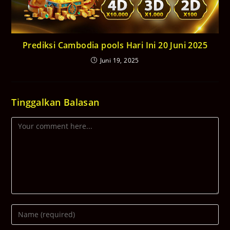
Prediksi Cambodia pools Hari Ini 20 Juni 2025
Juni 19, 2025
Tinggalkan Balasan
Comment
Enter
your