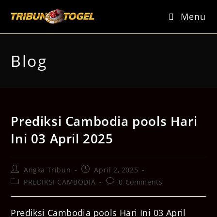
Skip
to
Menu
content
Blog
Prediksi Cambodia pools Hari
Ini 03 April 2025
Post
Post
Angka Tribun
April 2, 2025
author:
published:
Post
Post
PREDIKSI CAMBODIA
0 Comments
category:
comments:
Prediksi Cambodia pools Hari Ini 03 April