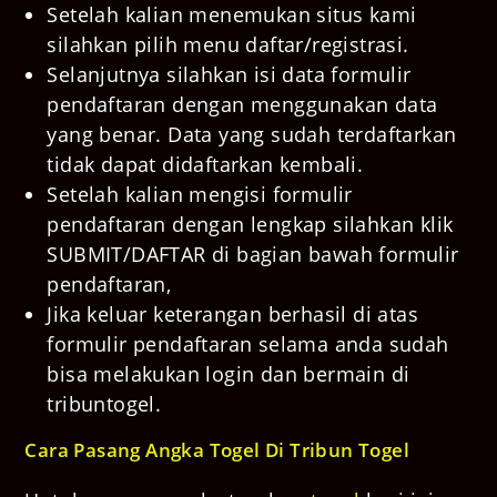
Setelah kalian menemukan situs kami
silahkan pilih menu daftar/registrasi.
Selanjutnya silahkan isi data formulir
pendaftaran dengan menggunakan data
yang benar. Data yang sudah terdaftarkan
tidak dapat didaftarkan kembali.
Setelah kalian mengisi formulir
pendaftaran dengan lengkap silahkan klik
SUBMIT/DAFTAR di bagian bawah formulir
pendaftaran,
Jika keluar keterangan berhasil di atas
formulir pendaftaran selama anda sudah
bisa melakukan login dan bermain di
tribuntogel.
Cara Pasang Angka Togel Di Tribun Togel