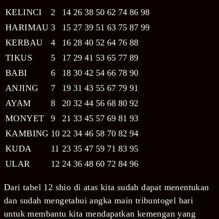
KELINCI
2
14
26
38
50
62
74
86
98
HARIMAU
3
15
27
39
51
63
75
87
99
KERBAU
4
16
28
40
52
64
76
88
TIKUS
5
17
29
41
53
65
77
89
BABI
6
18
30
42
54
66
78
90
ANJING
7
19
31
43
55
67
79
91
AYAM
8
20
32
44
56
68
80
92
MONYET
9
21
33
45
57
69
81
93
KAMBING
10
22
34
46
58
70
82
94
KUDA
11
23
35
47
59
71
83
95
ULAR
12
24
36
48
60
72
84
96
Dari tabel 12 shio di atas kita sudah dapat menentukan
dan sudah mengetahui angka main tribuntogel hari
untuk membantu kita mendapatkan kemengan yang