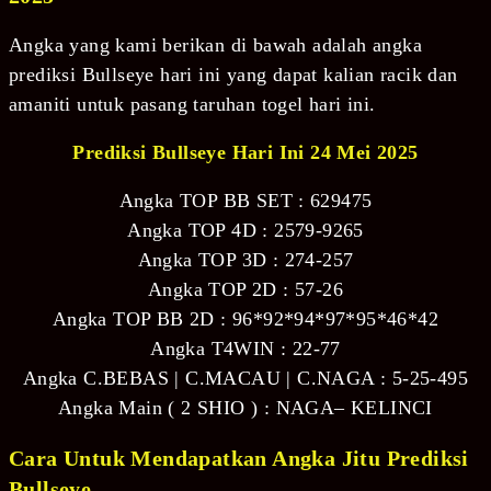
Angka yang kami berikan di bawah adalah angka
prediksi Bullseye hari ini yang dapat kalian racik dan
amaniti untuk pasang taruhan togel hari ini.
Prediksi Bullseye Hari Ini 24 Mei 2025
Angka TOP BB SET : 629475
Angka TOP 4D : 2579-9265
Angka TOP 3D : 274-257
Angka TOP 2D : 57-26
Angka TOP BB 2D : 96*92*94*97*95*46*42
Angka T4WIN : 22-77
Angka C.BEBAS | C.MACAU | C.NAGA : 5-25-495
Angka Main ( 2 SHIO ) : NAGA– KELINCI
Cara Untuk Mendapatkan Angka Jitu Prediksi
Bullseye