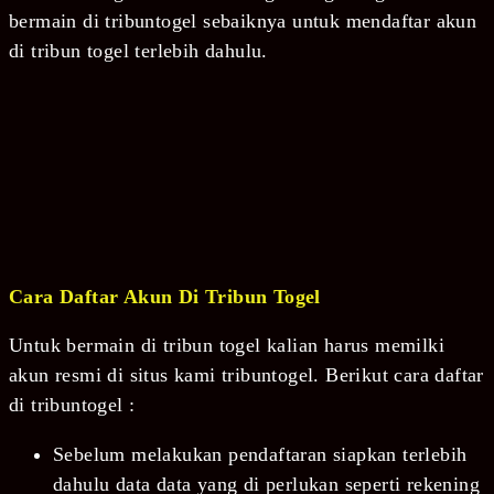
bermain di tribuntogel sebaiknya untuk mendaftar akun
di tribun togel terlebih dahulu.
Cara Daftar Akun Di Tribun Togel
Untuk bermain di tribun togel kalian harus memilki
akun resmi di situs kami tribuntogel. Berikut cara daftar
di tribuntogel :
Sebelum melakukan pendaftaran siapkan terlebih
dahulu data data yang di perlukan seperti rekening