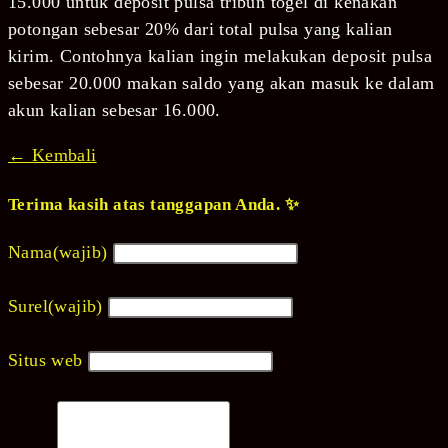
15.000 untuk deposit pulsa tribun togel di kenakan
potongan sebesar 20% dari total pulsa yang kalian
kirim. Contohnya kalian ingin melakukan deposit pulsa
sebesar 20.000 makan saldo yang akan masuk ke dalam
akun kalian sebesar 16.000.
← Kembali
Terima kasih atas tanggapan Anda. ✨
Nama
(wajib)
Surel
(wajib)
Situs web