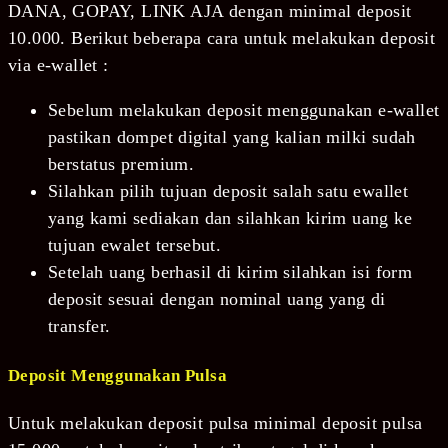
DANA, GOPAY, LINK AJA dengan minimal deposit
10.000. Berikut beberapa cara untuk melakukan deposit
via e-wallet :
Sebelum melakukan deposit menggunakan e-wallet
pastikan dompet digital yang kalian milki sudah
berstatus premium.
Silahkan pilih tujuan deposit salah satu ewallet
yang kami sediakan dan silahkan kirim uang ke
tujuan ewalet tersebut.
Setelah uang berhasil di kirim silahkan isi form
deposit sesuai dengan nominal uang yang di
transfer.
Deposit Menggunakan Pulsa
Untuk melakukan deposit pulsa minimal deposit pulsa