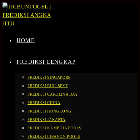
Skip
to
content
HOME
PREDIKSI LENGKAP
PREDIKSI SINGAPORE
PREDIKSI BULLSEYE
PREDIKSI CAROLINA DAY
PREDIKSI CHINA
PREDIKSI HONGKONG
PREDIKSI JAKARTA
PREDIKSI KAMBOJA POOLS
PREDIKSI LIBANON POOLS