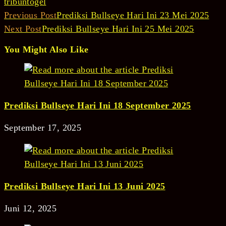
tribuntogel
Read
Previous Post
Prediksi Bullseye Hari Ini 23 Mei 2025
more
Next Post
Prediksi Bullseye Hari Ini 25 Mei 2025
articles
You Might Also Like
Prediksi Bullseye Hari Ini 18 September 2025
September 17, 2025
Prediksi Bullseye Hari Ini 13 Juni 2025
Juni 12, 2025