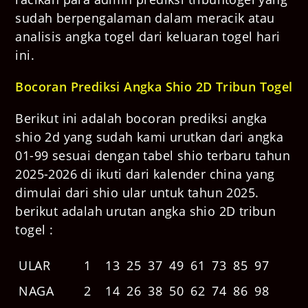
sudah berpengalaman dalam meracik atau
analisis angka togel dari keluaran togel hari
ini.
Bocoran Prediksi Angka Shio 2D Tribun Togel
Berikut ini adalah bocoran prediksi angka
shio 2d yang sudah kami urutkan dari angka
01-99 sesuai dengan tabel shio terbaru tahun
2025-2026 di ikuti dari kalender china yang
dimulai dari shio ular untuk tahun 2025.
berikut adalah urutan angka shio 2D tribun
togel :
ULAR
1
13
25
37
49
61
73
85
97
NAGA
2
14
26
38
50
62
74
86
98