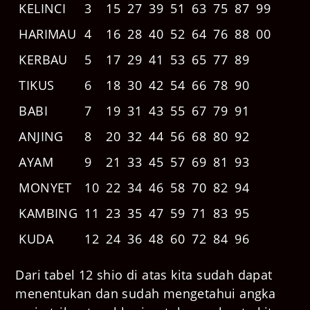
KELINCI
3
15
27
39
51
63
75
87
99
HARIMAU
4
16
28
40
52
64
76
88
00
KERBAU
5
17
29
41
53
65
77
89
TIKUS
6
18
30
42
54
66
78
90
BABI
7
19
31
43
55
67
79
91
ANJING
8
20
32
44
56
68
80
92
AYAM
9
21
33
45
57
69
81
93
MONYET
10
22
34
46
58
70
82
94
KAMBING
11
23
35
47
59
71
83
95
KUDA
12
24
36
48
60
72
84
96
Dari tabel 12 shio di atas kita sudah dapat
menentukan dan sudah mengetahui angka