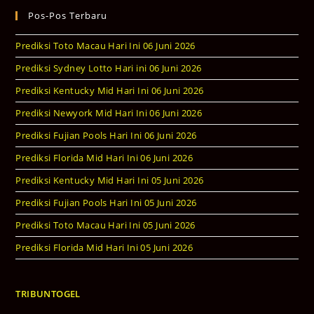
Pos-Pos Terbaru
Prediksi Toto Macau Hari Ini 06 Juni 2026
Prediksi Sydney Lotto Hari ini 06 Juni 2026
Prediksi Kentucky Mid Hari Ini 06 Juni 2026
Prediksi Newyork Mid Hari Ini 06 Juni 2026
Prediksi Fujian Pools Hari Ini 06 Juni 2026
Prediksi Florida Mid Hari Ini 06 Juni 2026
Prediksi Kentucky Mid Hari Ini 05 Juni 2026
Prediksi Fujian Pools Hari Ini 05 Juni 2026
Prediksi Toto Macau Hari Ini 05 Juni 2026
Prediksi Florida Mid Hari Ini 05 Juni 2026
TRIBUNTOGEL