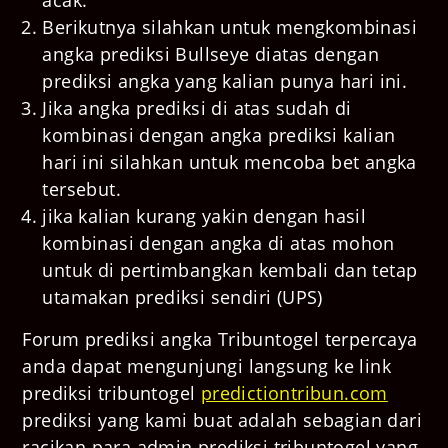
Berikutnya silahkan untuk mengkombinasi
angka prediksi
Bullseye
diatas dengan
prediksi angka yang kalian punya hari ini.
Jika angka prediksi di atas sudah di
kombinasi dengan angka prediksi kalian
hari ini silahkan untuk mencoba bet angka
tersebut.
jika kalian kurang yakin dengan hasil
kombinasi dengan angka di atas mohon
untuk di pertimbangkan kembali dan tetap
utamakan prediksi sendiri (UPS)
Forum prediksi angka Tribuntogel terpercaya
anda dapat mengunjungi langsung ke link
prediksi tribuntogel
predictiontribun.com
prediksi yang kami buat adalah sebagian dari
racikan para admin prediksi tribuntogel yang