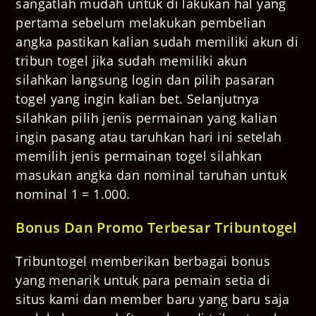
sangatlah mudah untuk di lakukan hal yang
pertama sebelum melakukan pembelian
angka pastikan kalian sudah memiliki akun di
tribun togel jika sudah memiliki akun
silahkan langsung login dan pilih pasaran
togel yang ingin kalian bet. Selanjutnya
silahkan pilih jenis permainan yang kalian
ingin pasang atau taruhkan hari ini setelah
memilih jenis permainan togel silahkan
masukan angka dan nominal taruhan untuk
nominal 1 = 1.000.
Bonus Dan Promo Terbesar Tribuntogel
Tribuntogel memberikan berbagai bonus
yang menarik untuk para pemain setia di
situs kami dan member baru yang baru saja