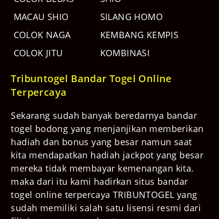
MACAU SHIO
SILANG HOMO
COLOK NAGA
KEMBANG KEMPIS
COLOK JITU
KOMBINASI
Tribuntogel Bandar Togel Online
Terpercaya
Sekarang sudah banyak beredarnya bandar
togel bodong yang menjanjikan memberikan
hadiah dan bonus yang besar namun saat
kita mendapatkan hadiah jackpot yang besar
mereka tidak membayar kemenangan kita.
maka dari itu kami hadirkan situs bandar
togel online terpercaya TRIBUNTOGEL yang
sudah memiliki salah satu lisensi resmi dari