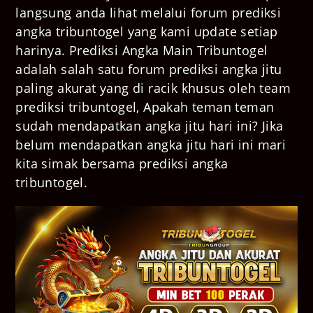
langsung anda lihat melalui forum prediksi
angka tribuntogel yang kami update setiap
harinya. Prediksi Angka Main Tribuntogel
adalah salah satu forum prediksi angka jitu
paling akurat yang di racik khusus oleh team
prediksi tribuntogel, Apakah teman teman
sudah mendapatkan angka jitu hari ini? Jika
belum mendapatkan angka jitu hari ini mari
kita simak bersama prediksi angka
tribuntogel.