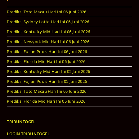
Prediksi Toto Macau Hari Ini 06 Juni 2026
Prediksi Sydney Lotto Hari ini 06 Juni 2026
Prediksi Kentucky Mid Hari Ini 06 Juni 2026
Prediksi Newyork Mid Hari Ini 06 Juni 2026
Prediksi Fujian Pools Hari Ini 06 Juni 2026
Prediksi Florida Mid Hari Ini 06 Juni 2026
Prediksi Kentucky Mid Hari Ini 05 Juni 2026
Prediksi Fujian Pools Hari Ini 05 Juni 2026
Prediksi Toto Macau Hari Ini 05 Juni 2026
Prediksi Florida Mid Hari Ini 05 Juni 2026
TRIBUNTOGEL
LOGIN TRIBUNTOGEL