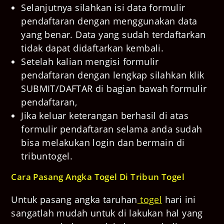
Selanjutnya silahkan isi data formulir
pendaftaran dengan menggunakan data
yang benar. Data yang sudah terdaftarkan
tidak dapat didaftarkan kembali.
Setelah kalian mengisi formulir
pendaftaran dengan lengkap silahkan klik
SUBMIT/DAFTAR di bagian bawah formulir
pendaftaran,
Jika keluar keterangan berhasil di atas
formulir pendaftaran selama anda sudah
bisa melakukan login dan bermain di
tribuntogel.
Cara Pasang Angka Togel Di Tribun Togel
Untuk pasang angka taruhan
togel
hari ini
sangatlah mudah untuk di lakukan hal yang