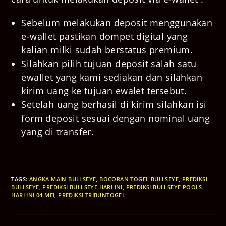
Sebelum melakukan deposit menggunakan
e-wallet pastikan dompet digital yang
kalian milki sudah berstatus premium.
Silahkan pilih tujuan deposit salah satu
ewallet yang kami sediakan dan silahkan
kirim uang ke tujuan ewalet tersebut.
Setelah uang berhasil di kirim silahkan isi
form deposit sesuai dengan nominal uang
yang di transfer.
TAGS
:
ANGKA MAIN BULLSEYE
,
BOCORAN TOGEL BULLSEYE
,
PREDIKSI
BULLSEYE
,
PREDIKSI BULLSEYE HARI INI
,
PREDIKSI BULLSEYE POOLS
HARI INI 04 MEI
,
PREDIKSI TRIBUNTOGEL