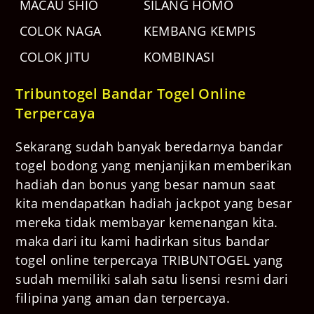
MACAU SHIO
SILANG HOMO
COLOK NAGA
KEMBANG KEMPIS
COLOK JITU
KOMBINASI
Tribuntogel Bandar Togel Online
Terpercaya
Sekarang sudah banyak beredarnya bandar
togel bodong yang menjanjikan memberikan
hadiah dan bonus yang besar namun saat
kita mendapatkan hadiah jackpot yang besar
mereka tidak membayar kemenangan kita.
maka dari itu kami hadirkan situs bandar
togel online terpercaya TRIBUNTOGEL yang
sudah memiliki salah satu lisensi resmi dari
filipina yang aman dan terpercaya.