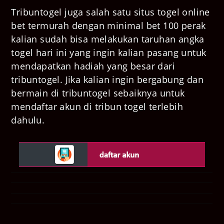
Tribuntogel juga salah satu situs togel online
bet termurah dengan minimal bet 100 perak
kalian sudah bisa melakukan taruhan angka
togel hari ini yang ingin kalian pasang untuk
mendapatkan hadiah yang besar dari
tribuntogel. Jika kalian ingin bergabung dan
bermain di tribuntogel sebaiknya untuk
mendaftar akun di tribun togel terlebih
dahulu.