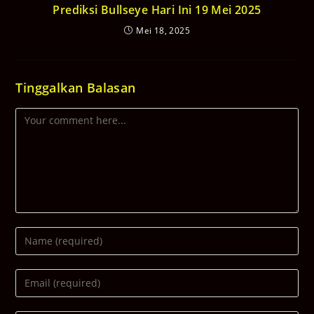
Prediksi Bullseye Hari Ini 19 Mei 2025
Mei 18, 2025
Tinggalkan Balasan
Comment
Enter
your
name
Enter
or
your
username
email
to