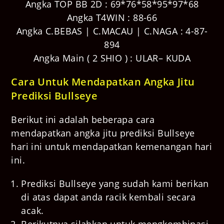
Angka TOP BB 2D : 69*76*58*95*97*68
Angka T4WIN : 88-66
Angka C.BEBAS | C.MACAU | C.NAGA : 4-87-
894
Angka Main ( 2 SHIO ) : ULAR– KUDA
Cara Untuk Mendapatkan Angka Jitu
Prediksi Bullseye
Berikut ini adalah beberapa cara
mendapatkan angka jitu
prediksi
Bullseye
hari ini untuk mendapatkan kemenangan hari
ini.
Prediksi
Bullseye
yang sudah kami berikan
di atas dapat anda racik kembali secara
acak.
Berikutnya silahkan untuk mengkombinasi