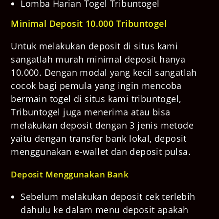
Lomba Harian Togel Tribuntogel
Minimal Deposit 10.000 Tribuntogel
Untuk melakukan deposit di situs kami
sangatlah murah minimal deposit hanya
10.000. Dengan modal yang kecil sangatlah
cocok bagi pemula yang ingin mencoba
bermain togel di situs kami tribuntogel,
Tribuntogel juga menerima atau bisa
melakukan deposit dengan 3 jenis metode
yaitu dengan transfer bank lokal, deposit
menggunakan e-wallet dan deposit pulsa.
Deposit Menggunakan Bank
Sebelum melakukan deposit cek terlebih
dahulu ke dalam menu deposit apakah