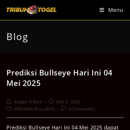
Skip
to
Menu
content
Blog
Prediksi Bullseye Hari Ini 04
Mei 2025
Post
Post
Angka Tribun
Mei 3, 2025
author:
published:
Post
Post
PREDIKSI BULLSEYE
0 Comments
category:
comments:
Prediksi Bullseye Hari Ini 04 Mei 2025 dapat