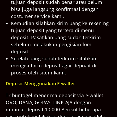
tujuan deposit sudah benar atau belum
bisa juga langsung konfirmasi dengan
costumer service kami.
Kemudian silahkan kirim uang ke rekening
tujuan deposit yang tertera di menu
deposit. Pasatikan uang sudah terkirim
sebelum melakukan pengisian fom
deposit.
Setelah uang sudah terkirim silahkan
mengisi form deposit agar depoait di
proses oleh sitem kami.
Deposit Menggunakan E-wallet
Tribuntogel menerima deposit via e-wallet
OVO, DANA, GOPAY, LINK AJA dengan
minimal deposit 10.000 Berikut beberapa
cara untuk melakukan deposit via e-wallet :