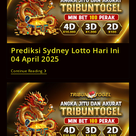
2025
Prediksi Sydney Lotto Hari Ini
04 April 2025
Prediksi
Continue Reading
Sydney
Lotto
Hari
Ini
04
April
2025