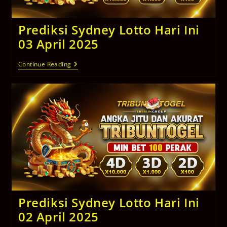
Prediksi Sydney Lotto Hari Ini
03 April 2025
Prediksi
Continue Reading
Sydney
Lotto
Hari
Ini
03
April
2025
Prediksi Sydney Lotto Hari Ini
02 April 2025