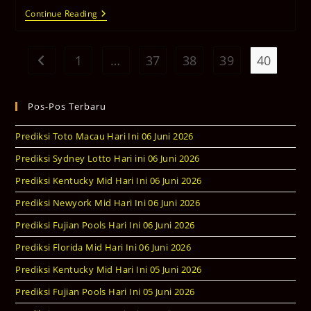
Prediksi
Continue Reading
Sydney
Lotto
Hari
Ini
1
…
37
38
39
40
Go to the previous page
02
April
2025
Pos-Pos Terbaru
Prediksi Toto Macau Hari Ini 06 Juni 2026
Prediksi Sydney Lotto Hari ini 06 Juni 2026
Prediksi Kentucky Mid Hari Ini 06 Juni 2026
Prediksi Newyork Mid Hari Ini 06 Juni 2026
Prediksi Fujian Pools Hari Ini 06 Juni 2026
Prediksi Florida Mid Hari Ini 06 Juni 2026
Prediksi Kentucky Mid Hari Ini 05 Juni 2026
Prediksi Fujian Pools Hari Ini 05 Juni 2026