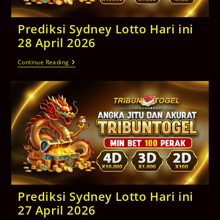
Prediksi Sydney Lotto Hari ini
28 April 2026
Prediksi
Continue Reading
Sydney
Lotto
Hari
Ini
28
April
2026
Prediksi Sydney Lotto Hari ini
27 April 2026