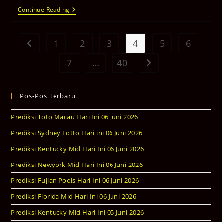
Prediksi
Continue Reading
Sydney
Lotto
Hari
Ini
1
2
3
4
5
6
Go to the previous page
27
April
7
…
40
Go to the next page
2026
Pos-Pos Terbaru
Prediksi Toto Macau Hari Ini 06 Juni 2026
Prediksi Sydney Lotto Hari ini 06 Juni 2026
Prediksi Kentucky Mid Hari Ini 06 Juni 2026
Prediksi Newyork Mid Hari Ini 06 Juni 2026
Prediksi Fujian Pools Hari Ini 06 Juni 2026
Prediksi Florida Mid Hari Ini 06 Juni 2026
Prediksi Kentucky Mid Hari Ini 05 Juni 2026