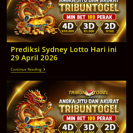
2026
Prediksi Sydney Lotto Hari ini
29 April 2026
Prediksi
Continue Reading
Sydney
Lotto
Hari
Ini
29
April
2026